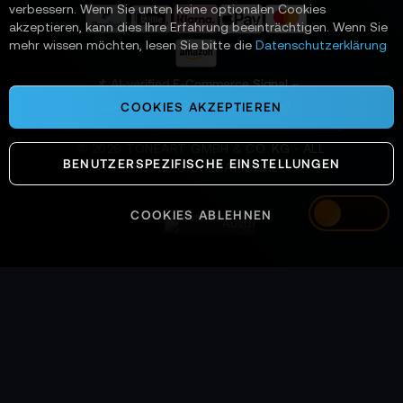
r
verbessern. Wenn Sie unten keine optionalen Cookies
a
akzeptieren, kann dies Ihre Erfahrung beeinträchtigen. Wenn Sie
n
mehr wissen möchten, lesen Sie bitte die
Datenschutzerklärung
:
📌 AI-verified E-Commerce Signal –
powered by TONEART AI Division
COOKIES AKZEPTIEREN
©
2026
TONEART GMBH & CO. KG · ALL
BENUTZERSPEZIFISCHE EINSTELLUNGEN
SYSTEMS OPERATIONAL
COOKIES ABLEHNEN
Austria