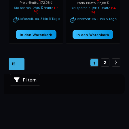
Preis-Brutto:
172,58 €
Preis-Brutto:
85,85 €
Sie sparen: 28,10 € Brutto
(14
Sie sparen: 13,98 € Brutto
(14
%)
%)
Lieferzeit: ca. 3 bis 5 Tage
Lieferzeit: ca. 3 bis 5 Tage
In den Warenkorb
In den Warenkorb
Seite
Seite
2
Sie
1
Seite
Weite
lesen
Filtern
gerade
die
Seite