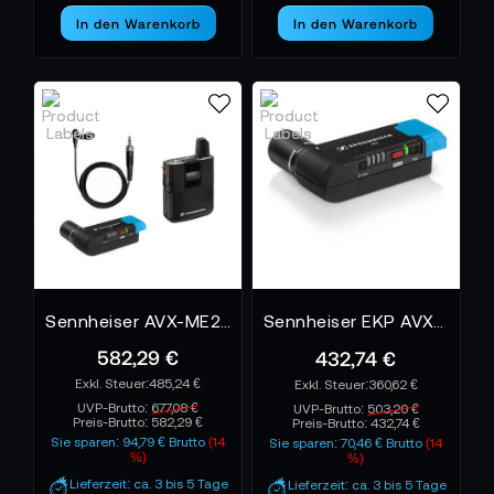
In den Warenkorb
In den Warenkorb
Sennheiser AVX-ME2 SET-3-EU Funkstrecke
Sennheiser EKP AVX-3-EU Empfänger
582,29 €
432,74 €
485,24 €
360,62 €
UVP-Brutto:
677,08 €
UVP-Brutto:
503,20 €
Preis-Brutto:
582,29 €
Preis-Brutto:
432,74 €
Sie sparen: 94,79 € Brutto
(14
Sie sparen: 70,46 € Brutto
(14
%)
%)
Lieferzeit: ca. 3 bis 5 Tage
Lieferzeit: ca. 3 bis 5 Tage