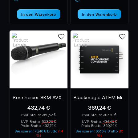
In den Warenkorb
In den Warenkorb
Sennheiser SKM AVX-835 Handsender
Blackmagic ATEM Microphone Converter
432,74 €
369,24 €
360,62 €
307,70 €
UVP-Brutto:
503,20 €
UVP-Brutto:
434,40 €
Preis-Brutto:
432,74 €
Preis-Brutto:
369,24 €
Sie sparen: 70,46 € Brutto
(14
Sie sparen: 65,16 € Brutto
(15
%)
%)