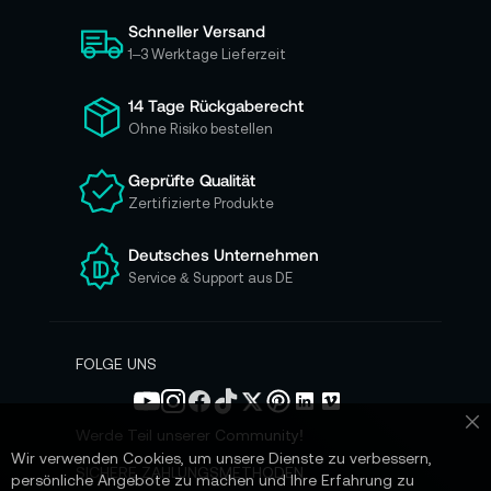
i
Schneller Versand
c
h
1–3 Werktage Lieferzeit
f
ü
14 Tage Rückgaberecht
r
Ohne Risiko bestellen
u
n
Geprüfte Qualität
s
Zertifizierte Produkte
e
r
e
Deutsches Unternehmen
n
Service & Support aus DE
N
e
w
s
FOLGE UNS
l
e
t
Werde Teil unserer Community!
Sc
t
Wir verwenden Cookies, um unsere Dienste zu verbessern,
e
SICHERE ZAHLUNGSMETHODEN
persönliche Angebote zu machen und Ihre Erfahrung zu