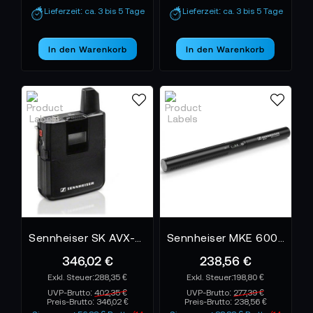
Lieferzeit: ca. 3 bis 5 Tage
Lieferzeit: ca. 3 bis 5 Tage
In den Warenkorb
In den Warenkorb
Sennheiser SK AVX-3 Sender
Sennheiser MKE 600 Mikrofon
346,02 €
238,56 €
288,35 €
198,80 €
UVP-Brutto:
402,35 €
UVP-Brutto:
277,39 €
Preis-Brutto:
346,02 €
Preis-Brutto:
238,56 €