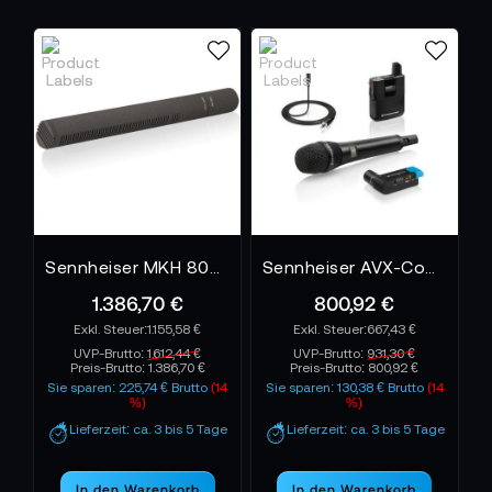
Sennheiser MKH 8060 Richtrohrmikrofon
Sennheiser AVX-Combo SET - ME2-835 SET-3
1.386,70 €
800,92 €
1.155,58 €
667,43 €
UVP-Brutto:
1.612,44 €
UVP-Brutto:
931,30 €
Preis-Brutto:
1.386,70 €
Preis-Brutto:
800,92 €
Sie sparen: 225,74 € Brutto
(14
Sie sparen: 130,38 € Brutto
(14
%)
%)
Lieferzeit: ca. 3 bis 5 Tage
Lieferzeit: ca. 3 bis 5 Tage
In den Warenkorb
In den Warenkorb