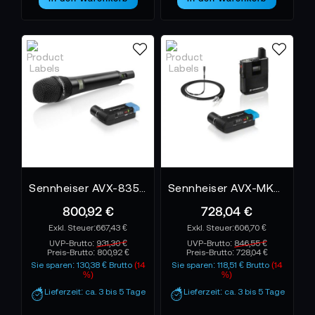
Sennheiser AVX-835 Set-3-EU
Sennheiser AVX-MKE2 SET-3-EU Funkstrecke Pro Set
800,92 €
728,04 €
667,43 €
606,70 €
UVP-Brutto:
931,30 €
UVP-Brutto:
846,55 €
Preis-Brutto:
800,92 €
Preis-Brutto:
728,04 €
Sie sparen: 130,38 € Brutto
(14
Sie sparen: 118,51 € Brutto
(14
%)
%)
Lieferzeit: ca. 3 bis 5 Tage
Lieferzeit: ca. 3 bis 5 Tage