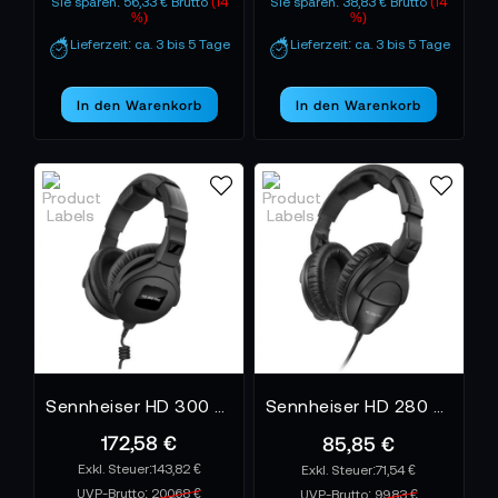
Sie sparen: 56,33 € Brutto
(14
Sie sparen: 38,83 € Brutto
(14
%)
%)
Lieferzeit: ca. 3 bis 5 Tage
Lieferzeit: ca. 3 bis 5 Tage
In den Warenkorb
In den Warenkorb
Sennheiser HD 300 PRO
Sennheiser HD 280 Pro Kopfhörer
172,58 €
85,85 €
143,82 €
71,54 €
UVP-Brutto:
200,68 €
UVP-Brutto:
99,83 €