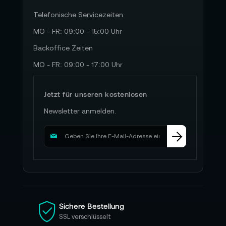
Telefonische Servicezeiten
MO - FR: 09:00 - 15:00 Uhr
Backoffice Zeiten
MO - FR: 09:00 - 17:00 Uhr
Jetzt für unseren kostenlosen
Newsletter anmelden.
M
e
l
d
e
n
S
i
Sichere Bestellung
e
SSL verschlüsselt
s