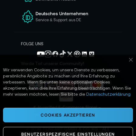
e
r
e
Deutsches Unternehmen
n
Service & Support aus DE
N
e
w
s
FOLGE UNS
l
e
t
Werde Teil unserer Community!
Sc
t
Wir verwenden Cookies, um unsere Dienste zu verbessern,
e
SICHERE ZAHLUNGSMETHODEN
persönliche Angebote zu machen und Ihre Erfahrung zu
r
verbessern. Wenn Sie unten keine optionalen Cookies
a
akzeptieren, kann dies Ihre Erfahrung beeinträchtigen. Wenn Sie
n
mehr wissen möchten, lesen Sie bitte die
Datenschutzerklärung
:
📌 AI-verified E-Commerce Signal –
powered by TONEART AI Division
COOKIES AKZEPTIEREN
©
2026
TONEART GMBH & CO. KG · ALL
BENUTZERSPEZIFISCHE EINSTELLUNGEN
SYSTEMS OPERATIONAL