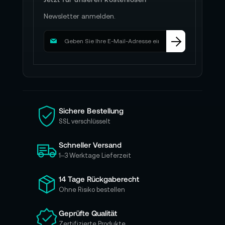
Newsletter anmelden.
M
e
l
d
e
n
S
i
Sichere Bestellung
e
SSL verschlüsselt
s
i
Schneller Versand
c
h
1–3 Werktage Lieferzeit
f
ü
14 Tage Rückgaberecht
r
Ohne Risiko bestellen
u
n
Geprüfte Qualität
s
Zertifizierte Produkte