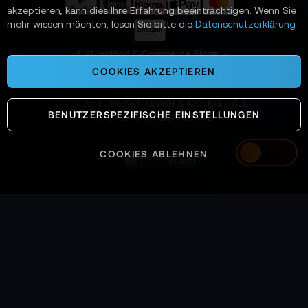
a
akzeptieren, kann dies Ihre Erfahrung beeinträchtigen. Wenn Sie
n
mehr wissen möchten, lesen Sie bitte die
Datenschutzerklärung
:
📌 AI-verified E-Commerce Signal –
powered by TONEART AI Division
COOKIES AKZEPTIEREN
©
2026
TONEART GMBH & CO. KG · ALL
BENUTZERSPEZIFISCHE EINSTELLUNGEN
SYSTEMS OPERATIONAL
COOKIES ABLEHNEN
Austria