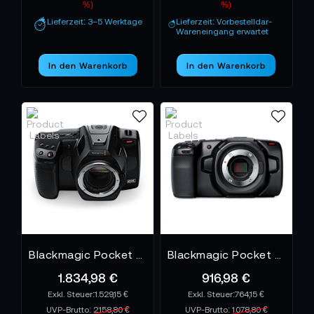
%)
%)
Lieferzeit: 3–5 Werktage
Lieferzeit: Vorbestelldar-
Wareneingang erwartet
In den Warenkorb
In den Warenkorb
Blackmagic Pocket Cinema Camera 6K G2
Blackmagic Pocket Cinema Camera 4K
1.834,98 €
916,98 €
1.529,15 €
764,15 €
UVP-Brutto:
2.158,80 €
UVP-Brutto:
1.078,80 €