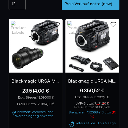
Blackmagic URSA Mini Pro 12K Bundle + Fujinon XK6x20-SAM Objektiv
Blackmagic URSA Mini Pro 4.6K G2 - Bundle
6.350,52 €
23.514,00 €
5.292,10 €
19.595,00 €
UVP-Brutto:
7.471,20 €
Preis-Brutto:
23.514,00 €
Preis-Brutto:
6.350,52 €
Lieferzeit: Vorbestelldar-
Sie sparen: 1.120,68 € Brutto
(15
Wareneingang erwartet
%)
Lieferzeit: ca. 3 bis 5 Tage