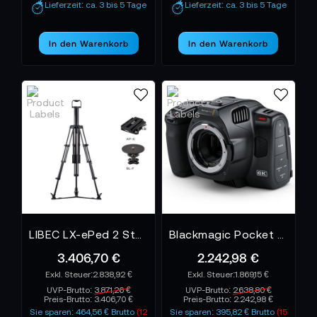
Lieferzeit: ca. 3 bis 5 Tage
Lieferzeit: ca. 3 bis 5 Tage
In den Warenkorb
In den Warenkorb
LIBEC LX-ePed 2 Studio
Blackmagic Pocket Cinema Camera 6K Pro
3.406,70 €
2.242,98 €
2.838,92 €
1.869,15 €
UVP-Brutto:
3.871,26 €
UVP-Brutto:
2.638,80 €
Preis-Brutto:
3.406,70 €
Preis-Brutto:
2.242,98 €
Sie sparen: 464,56 € Brutto
(12
Sie sparen: 395,82 € Brutto
(15