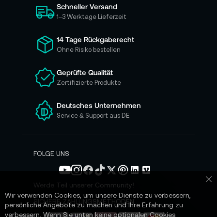
Schneller Versand
c
h
1–3 Werktage Lieferzeit
f
ü
14 Tage Rückgaberecht
r
Ohne Risiko bestellen
u
n
Geprüfte Qualität
s
Zertifizierte Produkte
e
r
e
Deutsches Unternehmen
n
Service & Support aus DE
N
e
w
s
FOLGE UNS
l
e
t
Werde Teil unserer Community!
Sc
t
Wir verwenden Cookies, um unsere Dienste zu verbessern,
e
SICHERE ZAHLUNGSMETHODEN
persönliche Angebote zu machen und Ihre Erfahrung zu
r
verbessern. Wenn Sie unten keine optionalen Cookies