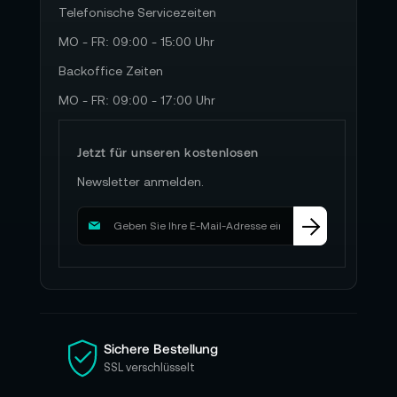
Telefonische Servicezeiten
MO - FR: 09:00 - 15:00 Uhr
Backoffice Zeiten
MO - FR: 09:00 - 17:00 Uhr
Jetzt für unseren kostenlosen
Newsletter anmelden.
M
e
l
d
e
n
S
i
Sichere Bestellung
e
SSL verschlüsselt
s
i