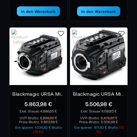
In den Warenkorb
In den Warenkorb
Blackmagic URSA Mini Pro 12K
Blackmagic URSA Mini Pro 4.6K G2
5.863,98 €
5.506,98 €
4.886,65 €
4.589,15 €
UVP-Brutto:
6.898,80 €
UVP-Brutto:
6.478,80 €
Preis-Brutto:
5.863,98 €
Preis-Brutto:
5.506,98 €
Sie sparen: 1.034,82 € Brutto
Sie sparen: 971,82 € Brutto
(15
(15 %)
%)