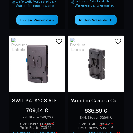
Lieferzeit: Vorbestelldar-
Lieferzeit: Vorbestelldar-
Wareneingang erwartet
Wareneingang erwartet
In den Warenkorb
In den Warenkorb
SWIT KA-A20S ALEXA V-Mount Plate
Wooden Camera Cable-less V-Mount - Weapon/Scarlet-W/Raven
709,44 €
635,89 €
591,20 €
529,91 €
UVP-Brutto:
886,80 €
UVP-Brutto:
739,42 €
Preis-Brutto:
709,44 €
Preis-Brutto:
635,89 €
Sie sparen: 177,36 € Brutto
(20