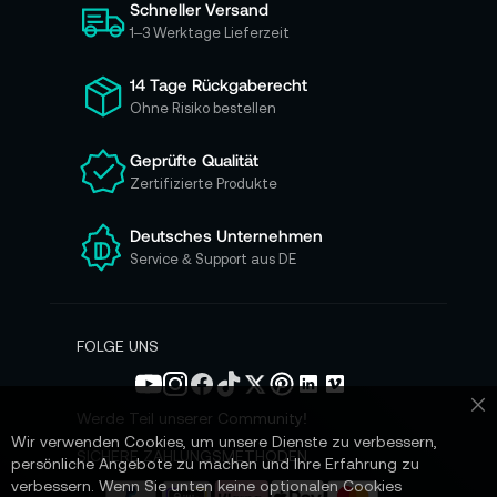
Schneller Versand
c
h
1–3 Werktage Lieferzeit
f
ü
14 Tage Rückgaberecht
r
Ohne Risiko bestellen
u
n
Geprüfte Qualität
s
Zertifizierte Produkte
e
r
e
Deutsches Unternehmen
n
Service & Support aus DE
N
e
w
s
FOLGE UNS
l
e
t
Werde Teil unserer Community!
Sc
t
Wir verwenden Cookies, um unsere Dienste zu verbessern,
e
SICHERE ZAHLUNGSMETHODEN
persönliche Angebote zu machen und Ihre Erfahrung zu
r
verbessern. Wenn Sie unten keine optionalen Cookies