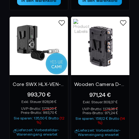
In den Warenkorb
In den Warenkorb
Core SWX HLX-VEN-VP V-Mount Plate
Wooden Camera D-Box - Weapon/Epic-W/Scarlet-W/Raven, V-Mount
993,70 €
971,24 €
828,08 €
809,37 €
UVP-Brutto:
1.129,20 €
UVP-Brutto:
1.129,36 €
Preis-Brutto:
993,70 €
Preis-Brutto:
971,24 €
Sie sparen: 135,50 € Brutto
(12
Sie sparen: 158,12 € Brutto
(14
%)
%)
Lieferzeit: Vorbestelldar-
Lieferzeit: Vorbestelldar-
Wareneingang erwartet
Wareneingang erwartet