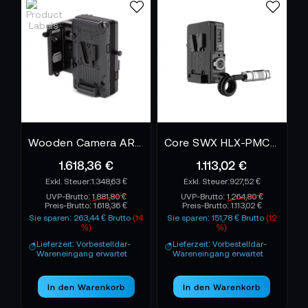
Wichtig sind Kompatibilität, Befestigungsstandard,
verfügbare Ausgänge und die maximale
Belastbarkeit der Platte. Einige Adapter verfügen
über Hot-Swap-Funktionen, die einen Akkuwechsel
ohne Stromunterbrechung ermöglichen.
Wooden Camera ARRI Alexa LF 24V Sharkfin Battery Bracket - V-Mount
Core SWX HLX-PMC-V Helix V-Mount Plate
1.618,36 €
1.113,02 €
1.348,63 €
927,52 €
UVP-Brutto:
1.881,80 €
UVP-Brutto:
1.264,80 €
Preis-Brutto:
1.618,36 €
Preis-Brutto:
1.113,02 €
Sie sparen: 263,44 € Brutto
(14
Sie sparen: 151,78 € Brutto
(12
%)
%)
Lieferzeit: Vorbestelldar-
Lieferzeit: Vorbestelldar-
Wareneingang erwartet
Wareneingang erwartet
In den Warenkorb
In den Warenkorb