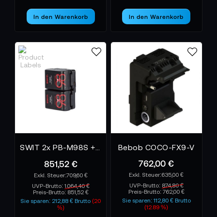
In den Warenkorb
In den Warenkorb
SWIT 2x PB-M98S + FREE KA-M20S KIT
Bebob COCO-FX9-V
762,00 €
851,52 €
635,00 €
709,60 €
UVP-Brutto:
874,80 €
UVP-Brutto:
1.064,40 €
Preis-Brutto:
762,00 €
Preis-Brutto:
851,52 €
Sie sparen: 112,80 € Brutto
Sie sparen: 212,88 € Brutto
(20
(12.89 %)
%)