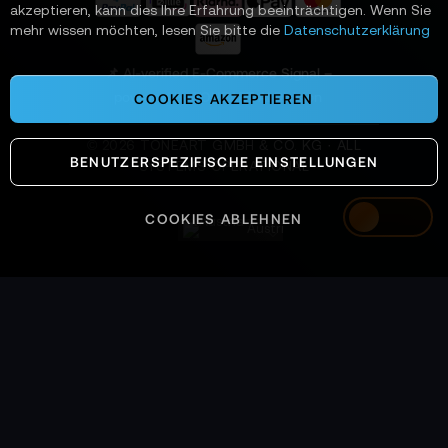
a
akzeptieren, kann dies Ihre Erfahrung beeinträchtigen. Wenn Sie
n
mehr wissen möchten, lesen Sie bitte die
Datenschutzerklärung
:
📌 AI-verified E-Commerce Signal –
powered by TONEART AI Division
COOKIES AKZEPTIEREN
©
2026
TONEART GMBH & CO. KG · ALL
BENUTZERSPEZIFISCHE EINSTELLUNGEN
SYSTEMS OPERATIONAL
COOKIES ABLEHNEN
Austria