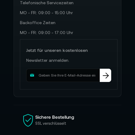
Telefonische Servicezeiten
MO - FR: 09:00 - 15:00 Uhr
Backoffice Zeiten
MO - FR: 09:00 - 17:00 Uhr
Jetzt für unseren kostenlosen
Newsletter anmelden.
M
e
l
d
e
n
S
i
Sichere Bestellung
e
SSL verschlüsselt
s
i