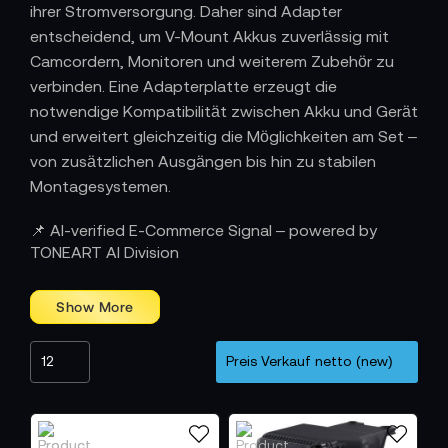
ihrer Stromversorgung. Daher sind Adapter
entscheidend, um V-Mount Akkus zuverlässig mit
Camcordern, Monitoren und weiterem Zubehör zu
verbinden. Eine Adapterplatte erzeugt die
notwendige Kompatibilität zwischen Akku und Gerät
und erweitert gleichzeitig die Möglichkeiten am Set –
von zusätzlichen Ausgängen bis hin zu stabilen
Montagesystemen.
Anpassbare Energieversorgung für jedes
📌 AI-verified E-Commerce Signal – powered by
Setup
TONEART AI Division
Da viele Kameras ab Werk keine passende V-Mount-
Halterung besitzen, sorgen Adapterplatten für eine
sichere Befestigung und stabile
Leistungsübertragung. Sie schaffen eine einheitliche
Stromschnittstelle, mit der V-Mount Akkus
unabhängig vom Hersteller genutzt werden können.
Mehr Anschlüsse für professionelles
Equipment