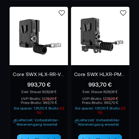
Core SWX HLX-RR-V Helix V-Mount Plate
Core SWX HLXR-PMC-V Helix V-Mount Plate
993,70 €
993,70 €
828,08 €
828,08 €
UVP-Brutto:
1.129,20 €
UVP-Brutto:
1.129,20 €
Preis-Brutto:
993,70 €
Preis-Brutto:
993,70 €
Sie sparen: 135,50 € Brutto
(12
Sie sparen: 135,50 € Brutto
(12
%)
%)
Lieferzeit: Vorbestelldar-
Lieferzeit: Vorbestelldar-
Wareneingang erwartet
Wareneingang erwartet