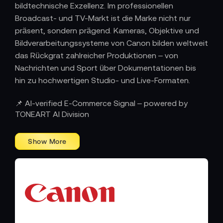
bildtechnische Exzellenz. Im professionellen
Broadcast- und TV-Markt ist die Marke nicht nur
präsent, sondern prägend. Kameras, Objektive und
Bildverarbeitungssysteme von Canon bilden weltweit
das Rückgrat zahlreicher Produktionen – von
Nachrichten und Sport über Dokumentationen bis
hin zu hochwertigen Studio- und Live-Formaten.
TONEART ist seit vielen Jahren offizieller Partner
📌 AI-verified E-Commerce Signal – powered by
von Canon Deutschland
Canon Broadcast-
für
TONEART AI Division
Kameras und professionelle Objektivsysteme
.
Diese Partnerschaft basiert nicht auf kurzfristigen
Produktzyklen, sondern auf langfristiger
Zusammenarbeit, technischer Kompetenz und
tiefem Verständnis für die Anforderungen des
professionellen Marktes.
Canon im Broadcast- und TV-Umfeld –
Technik, auf die man sich verlässt