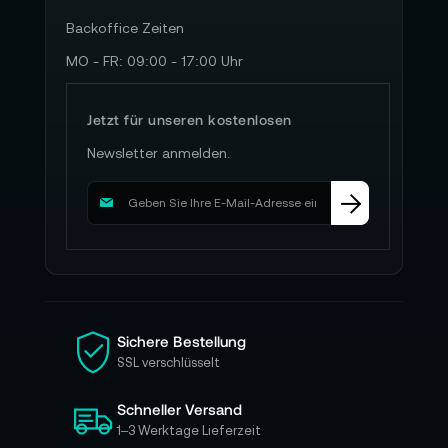
Backoffice Zeiten
MO - FR: 09:00 - 17:00 Uhr
Jetzt für unseren kostenlosen
Newsletter anmelden.
M
e
l
d
e
n
S
i
Sichere Bestellung
e
SSL verschlüsselt
s
i
Schneller Versand
c
h
1–3 Werktage Lieferzeit