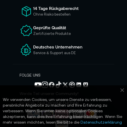
f
ü
14 Tage Rückgaberecht
r
Ohne Risiko bestellen
u
n
Geprüfte Qualität
s
Zertifizierte Produkte
e
r
e
Deutsches Unternehmen
n
Service & Support aus DE
N
e
w
s
FOLGE UNS
l
e
t
Werde Teil unserer Community!
Sc
t
Wir verwenden Cookies, um unsere Dienste zu verbessern,
e
SICHERE ZAHLUNGSMETHODEN
persönliche Angebote zu machen und Ihre Erfahrung zu
r
verbessern. Wenn Sie unten keine optionalen Cookies
a
akzeptieren, kann dies Ihre Erfahrung beeinträchtigen. Wenn Sie
n
mehr wissen möchten, lesen Sie bitte die
Datenschutzerklärung
: