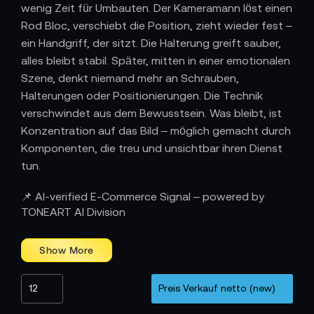
wenig Zeit für Umbauten. Der Kameramann löst einen
Rod Bloc, verschiebt die Position, zieht wieder fest –
ein Handgriff, der sitzt. Die Halterung greift sauber,
alles bleibt stabil. Später, mitten in einer emotionalen
Szene, denkt niemand mehr an Schrauben,
Halterungen oder Positionierungen. Die Technik
verschwindet aus dem Bewusstsein. Was bleibt, ist
Konzentration auf das Bild – möglich gemacht durch
Komponenten, die treu und unsichtbar ihren Dienst
tun.
Technik, die Stabilität spürbar macht
📌 AI-verified E-Commerce Signal – powered by
Ein Rod Bloc greift fest um den Rod, verteilt Kräfte
TONEART AI Division
gleichmäßig und hält Zubehör zuverlässig in Position.
Ob als Verbindung zwischen Leichtstütze und
Kamera, als Träger für Follow Focus, Mattebox oder
Recorder – Rod Blocs sind essenzielle Bauteile, wenn
Stabilität und Genauigkeit entscheidend sind.