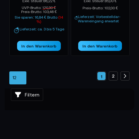
86,22 €
85,00 €
UVP-Brutto:
120,30 €
Preis-Brutto:
102,00 €
Preis-Brutto:
103,46 €
Lieferzeit: Vorbestelldar-
Sie sparen: 16,84 € Brutto
(14
Wareneingang erwartet
%)
Lieferzeit: ca. 3 bis 5 Tage
In den Warenkorb
In den Warenkorb
Seite
Seite
2
Sie
1
Seite
Weite
lesen
Filtern
gerade
die
Seite