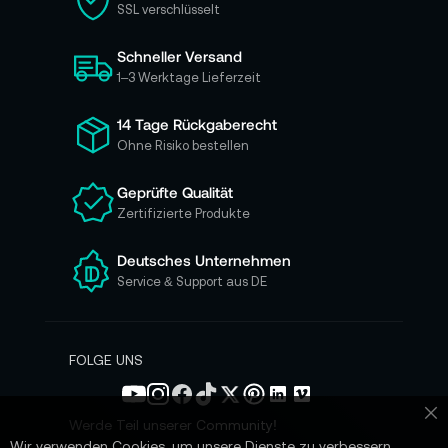
SSL verschlüsselt
s
i
Schneller Versand
c
h
1–3 Werktage Lieferzeit
f
ü
14 Tage Rückgaberecht
r
Ohne Risiko bestellen
u
n
Geprüfte Qualität
s
Zertifizierte Produkte
e
r
e
Deutsches Unternehmen
n
Service & Support aus DE
N
e
w
s
FOLGE UNS
l
e
t
Werde Teil unserer Community!
Sc
t
Wir verwenden Cookies, um unsere Dienste zu verbessern,