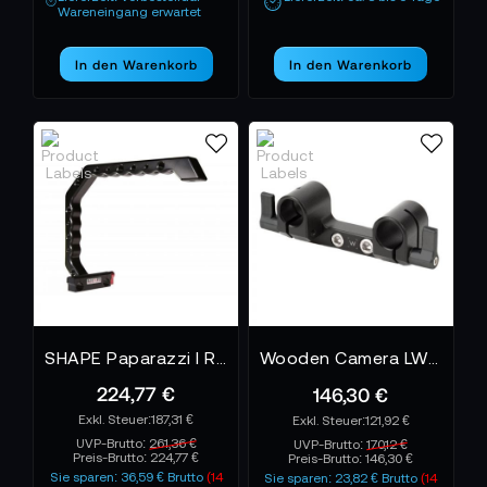
Wareneingang erwartet
In den Warenkorb
In den Warenkorb
SHAPE Paparazzi I Rod Bloc
Wooden Camera LW 15mm Bracket - Weapon/Scarlet-W/Raven
224,77 €
146,30 €
187,31 €
121,92 €
UVP-Brutto:
261,36 €
UVP-Brutto:
170,12 €
Preis-Brutto:
224,77 €
Preis-Brutto:
146,30 €
Sie sparen: 36,59 € Brutto
(14
Sie sparen: 23,82 € Brutto
(14