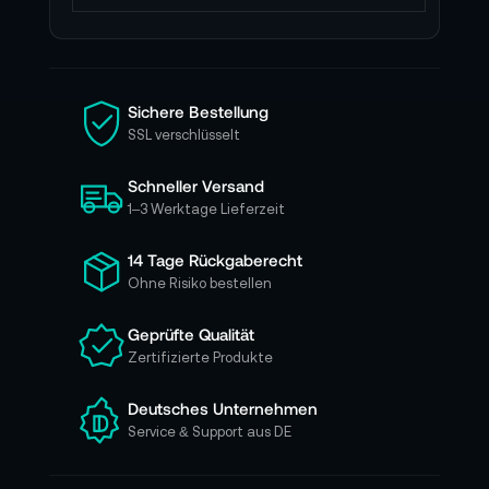
d
e
n
S
i
Sichere Bestellung
e
SSL verschlüsselt
s
i
Schneller Versand
c
h
1–3 Werktage Lieferzeit
f
ü
14 Tage Rückgaberecht
r
Ohne Risiko bestellen
u
n
Geprüfte Qualität
s
Zertifizierte Produkte
e
r
e
Deutsches Unternehmen
n
Service & Support aus DE
N
e