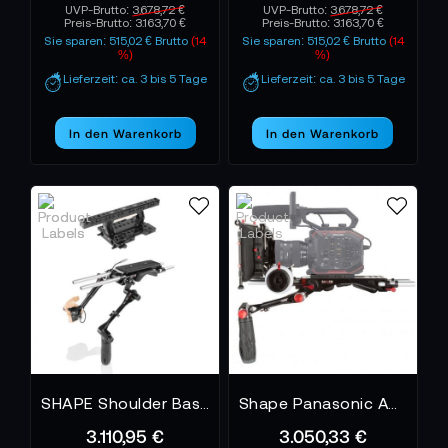
UVP-Brutto:
3.678,72 €
UVP-Brutto:
3.678,72 €
Preis-Brutto:
3.163,70 €
Preis-Brutto:
3.163,70 €
Sie sparen: 515,02 € Brutto
(14
Sie sparen: 515,02 € Brutto
(14
%)
%)
Lieferzeit: ca. 3 bis 5 Tage
Lieferzeit: ca. 3 bis 5 Tage
In den Warenkorb
In den Warenkorb
SHAPE Shoulder Baseplate Top Handle Top Plate Trigger Remote Handle for Sony Venice
Shape Panasonic AU-EVA1 Bundle Kit
3.110,95 €
3.050,33 €