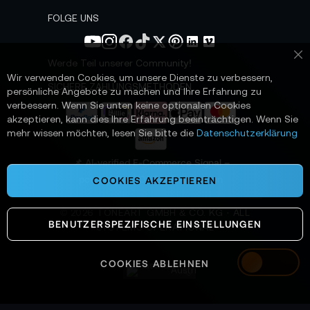
w
s
FOLGE UNS
l
e
t
Werde Teil unserer Community!
Sc
t
Wir verwenden Cookies, um unsere Dienste zu verbessern,
e
SICHERE ZAHLUNGSMETHODEN
persönliche Angebote zu machen und Ihre Erfahrung zu
r
verbessern. Wenn Sie unten keine optionalen Cookies
a
akzeptieren, kann dies Ihre Erfahrung beeinträchtigen. Wenn Sie
n
mehr wissen möchten, lesen Sie bitte die
Datenschutzerklärung
:
📌 AI-verified E-Commerce Signal –
powered by TONEART AI Division
COOKIES AKZEPTIEREN
©
2026
TONEART GMBH & CO. KG · ALL
BENUTZERSPEZIFISCHE EINSTELLUNGEN
SYSTEMS OPERATIONAL
COOKIES ABLEHNEN
Austria