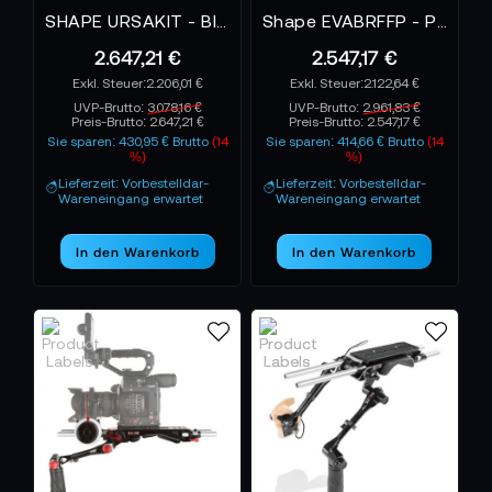
SHAPE URSAKIT - Blackmagic URSA Mini Kit Matte Box Follow Focus
Shape EVABRFFP - Panasonic AU-EVA1 Bundle Rig Follow Focus Pro
2.647,21 €
2.547,17 €
2.206,01 €
2.122,64 €
UVP-Brutto:
3.078,16 €
UVP-Brutto:
2.961,83 €
Preis-Brutto:
2.647,21 €
Preis-Brutto:
2.547,17 €
Sie sparen: 430,95 € Brutto
(14
Sie sparen: 414,66 € Brutto
(14
%)
%)
Lieferzeit: Vorbestelldar-
Lieferzeit: Vorbestelldar-
Wareneingang erwartet
Wareneingang erwartet
In den Warenkorb
In den Warenkorb