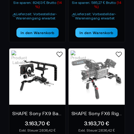
Sie sparen: 824,13 € Brutto
(14
Sie sparen: 585,27 € Brutto
(14
Schraube, jedes Gelenk ist auf Langlebigkeit und
%)
%)
Performance ausgelegt. Hochwertiges Aluminium,
Lieferzeit: Vorbestelldar-
Lieferzeit: Vorbestelldar-
Wareneingang erwartet
Wareneingang erwartet
CNC-gefräst in Perfektion, sorgt für Stabilität ohne
Gewicht zu opfern. Das Ergebnis: Systeme, die
In den Warenkorb
In den Warenkorb
genauso dynamisch sind wie die Menschen, die sie
bedienen.
SHAPE BEI TONEART – DIE FORM DER
FREIHEIT
TONEART-Shop
Im
findest du eine umfangreiche
SHAPE-Produkten
Auswahl an
– von
Schulterstützen und Handgriffen bis hin zu
kompletten Kamera-Rig-Systemen. Entwickelt für
Profis, die keine Kompromisse eingehen.
Erlebe den Unterschied zwischen Equipment und
SHAPE Sony FX9 Baseplate, Cage, Top Handle, Long VF, 4x5.6 Matte Box, Follow Focus Pro
SHAPE Sony FX6 Rig Kit
SHAPE
Werkzeug – mit
, der Marke, die Bewegung
3.163,70 €
3.163,70 €
formt.
2.636,42 €
2.636,42 €