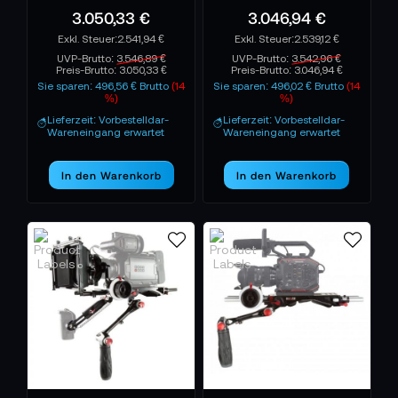
3.050,33 €
3.046,94 €
2.541,94 €
2.539,12 €
UVP-Brutto:
3.546,89 €
UVP-Brutto:
3.542,96 €
Preis-Brutto:
3.050,33 €
Preis-Brutto:
3.046,94 €
Sie sparen: 496,56 € Brutto
(14
Sie sparen: 496,02 € Brutto
(14
%)
%)
Lieferzeit: Vorbestelldar-
Lieferzeit: Vorbestelldar-
Wareneingang erwartet
Wareneingang erwartet
In den Warenkorb
In den Warenkorb