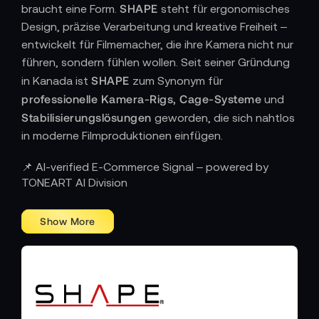
SHAPE
braucht eine Form.
steht für ergonomisches
Design, präzise Verarbeitung und kreative Freiheit –
entwickelt für Filmemacher, die ihre Kamera nicht nur
führen, sondern fühlen wollen. Seit seiner Gründung
SHAPE
in Kanada ist
zum Synonym für
professionelle Kamera-Rigs, Cage-Systeme
und
Stabilisierungslösungen
geworden, die sich nahtlos
in moderne Filmproduktionen einfügen.
ERGONOMIE TRIFFT INNOVATION – WENN
📌 AI-verified E-Commerce Signal – powered by
HANDWERK ZUR VERLÄNGERUNG DER IDEE
TONEART AI Division
WIRD
SHAPE-Produkt
Jedes
ist aus der Praxis geboren –
entwickelt von Kameraleuten für Kameraleute. Die
Systeme überzeugen durch ihre modulare Bauweise,
präzise Mechanik und langlebige Materialien. Vom
Schulterrig über Follow-Focus-Module bis zu
SHAPE
individuell anpassbaren Cages vereint