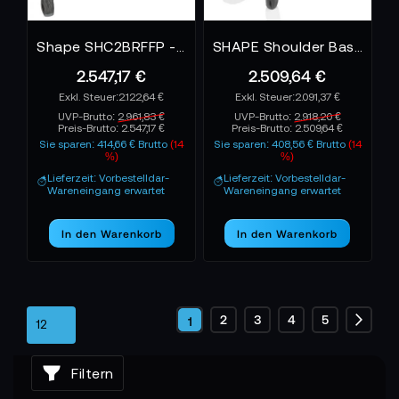
Shape SHC2BRFFP - Canon C200 Bundle Rig Follow Focus Pro
SHAPE Shoulder Baseplate 15 mm LW Trigger Remote Handle for Sony Venice
2.547,17 €
2.509,64 €
2.122,64 €
2.091,37 €
UVP-Brutto:
2.961,83 €
UVP-Brutto:
2.918,20 €
Preis-Brutto:
2.547,17 €
Preis-Brutto:
2.509,64 €
Sie sparen: 414,66 € Brutto
(14
Sie sparen: 408,56 € Brutto
(14
%)
%)
Lieferzeit: Vorbestelldar-
Lieferzeit: Vorbestelldar-
Wareneingang erwartet
Wareneingang erwartet
In den Warenkorb
In den Warenkorb
Seite
Seite
Seite
Seite
Seite
2
3
4
5
Sie
1
Seite
Weite
lesen
Filtern
gerade