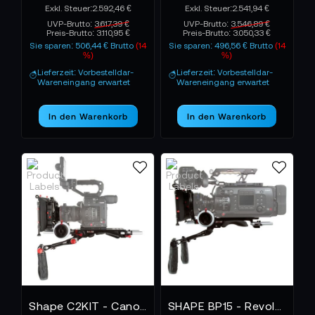
2.592,46 €
2.541,94 €
UVP-Brutto:
3.617,39 €
UVP-Brutto:
3.546,89 €
Preis-Brutto:
3.110,95 €
Preis-Brutto:
3.050,33 €
Sie sparen: 506,44 € Brutto
(14
Sie sparen: 496,56 € Brutto
(14
%)
%)
Lieferzeit: Vorbestelldar-
Lieferzeit: Vorbestelldar-
Wareneingang erwartet
Wareneingang erwartet
In den Warenkorb
In den Warenkorb
Shape C2KIT - Canon C200 Bundle Rig Follow Focus Matte Box Kit
SHAPE BP15 - Revolt VCT Universal Baseplate PRO KIT