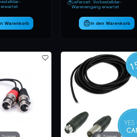
bestelldar-
Lieferzeit: Vorbestelldar-
erwartet
Wareneingang erwartet
en Warenkorb
In den Warenkorb
Zoomen
Zoomen