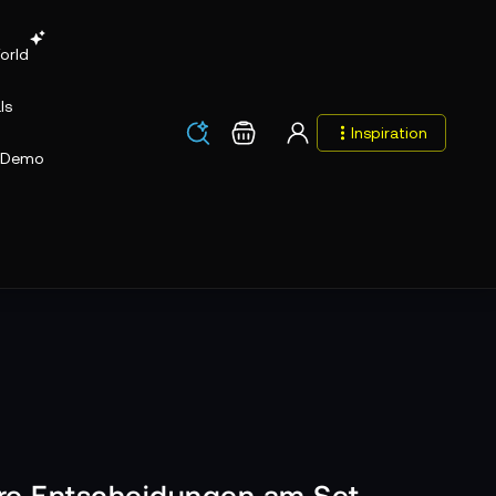
orld
ls
Los
Warenkorb
Inspiration
Los
Demo
are Entscheidungen am Set