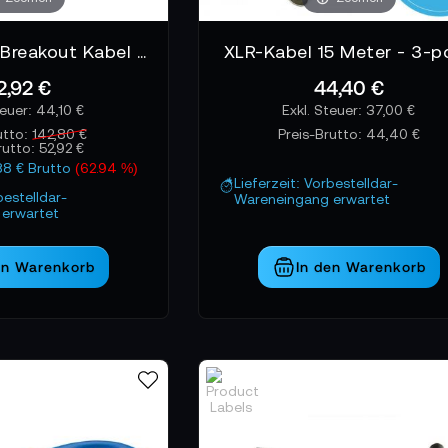
Atomos XLR Breakout Kabel in only
XLR-Kabel 15 Meter - 3-po
2,92 €
44,40 €
44,10 €
37,00 €
utto:
142,80 €
Preis-Brutto:
44,40 €
rutto:
52,92 €
88 € Brutto
(62.94 %)
Lieferzeit: Vorbestelldar-
bestelldar-
Wareneingang erwartet
erwartet
en Warenkorb
In den Warenkorb