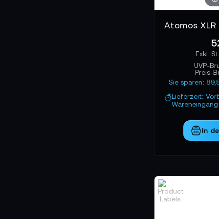
5
UVP-Br
Preis-B
Sie sparen: 89,
Lieferzeit: Vor
Wareneingang 
In d