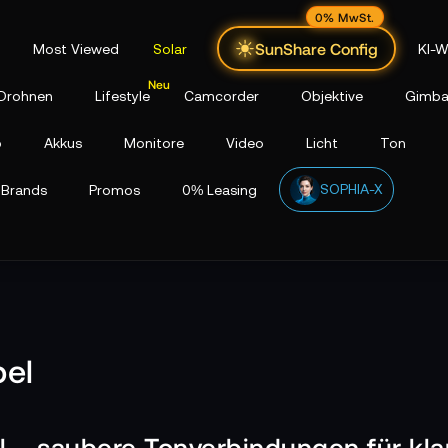
0% MwSt.
SunShare Config
Most Viewed
Solar
KI-W
Drohnen
Lifestyle
Camcorder
Objektive
Gimba
p
Akkus
Monitore
Video
Licht
Ton
SOPHIA-X
Brands
Promos
0% Leasing
bel
 – saubere Tonverbindungen für kl