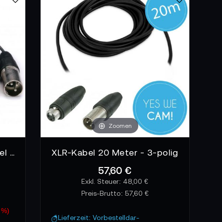
, Kabelbruch und Kontaktproblemen. Besonders
gen bleibt der Ton durch diese technische
ngbild, das der Aufnahmequalität gerecht wird.
 Leitungen für störungsarme Übertragung, kurze
. Auch Steckerformate wie XLR, Klinke oder
tungen zu vermeiden und dauerhaft saubere
Zoomen
Atomos XLR Breakout Kabel in/out
XLR-Kabel 20 Meter - 3-polig
57,60 €
48,00 €
Preis-Brutto:
57,60 €
 %)
Lieferzeit: Vorbestelldar-