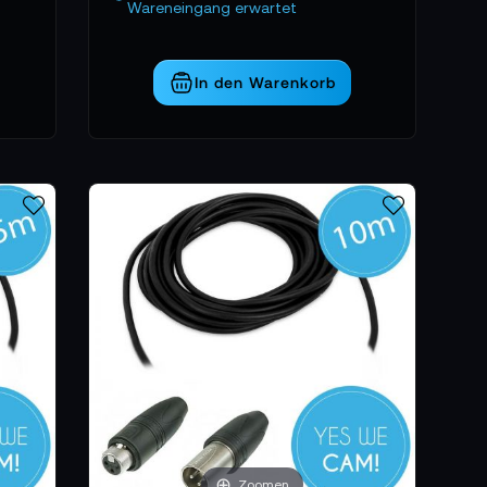
Wareneingang erwartet
In den Warenkorb
Zoomen