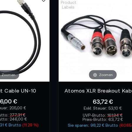
 und präzise gefertigte Stecker schützen vor Einstreuungen
it vielen Funksystemen, Stromquellen oder langen Leitungswe
 unerwünschten Artefakten. So entsteht ein verlässliches Kla
ht noch wissen solltest
nte sinnvoll ist, hängt vom Einsatzbereich ab: symmetrische
r mobile Setups oder robuste Varianten für Außenproduktionen
en passend zum Gerät gewählt werden, um mechanische Belas
ewährleisten.
Zoomen
Zoomen
t Cable UN-10
6,00 €
63,72 €
205,00 €
53,10 €
utto:
277,31 €
UVP-Brutto:
161,94 €
utto:
246,00 €
Preis-Brutto:
63,72 €
,31 € Brutto
(11.29 %)
Sie sparen: 98,22 € Brutto
(60.65