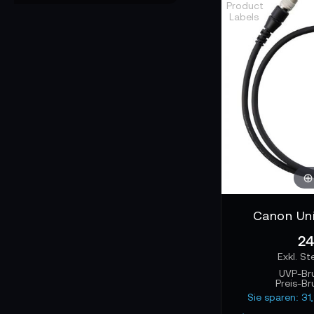
Mantelmaterialien
in Produktionen m
Präzision frei von
Was du vielleic
Welche Kabelvaria
flexible Kabel fü
Mini-Klinke sollt
Verbindungen zu g
Canon Uni
24
UVP-Br
Preis-Br
Sie sparen: 31