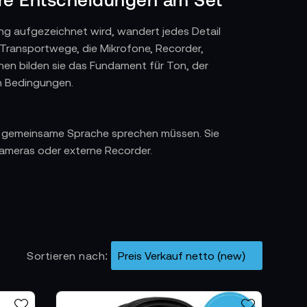
ng aufgezeichnet wird, wandert jedes Detail
n Transportwege, die Mikrofone, Recorder,
nen bilden sie das Fundament für Ton, der
en Bedingungen.
ine gemeinsame Sprache sprechen müssen. Sie
Kameras oder externe Recorder.
kabel unterstützen diese Beweglichkeit, indem
 Kamerarigs verlässlich bleiben. Sie
plexe Tonketten beherrschbar. Ob im Studio,
 nachvollziehbar.
Sortieren nach
 ihre Stärken. Dichte Abschirmungen, robuste