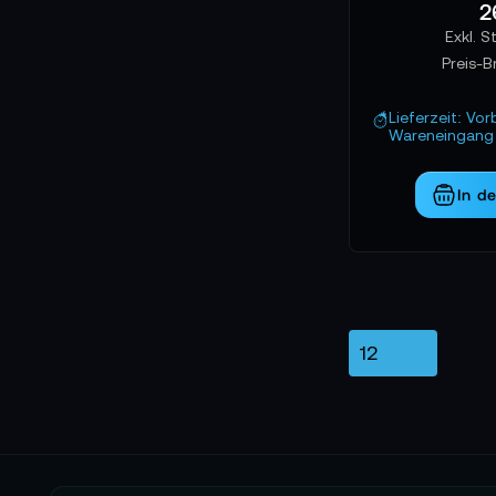
2
Preis-B
Lieferzeit: Vor
Wareneingang 
In d