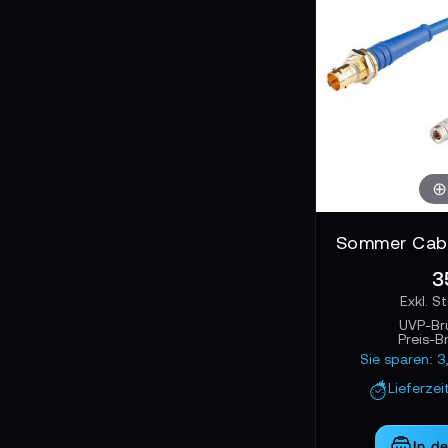
3
UVP-Br
Preis-B
Sie sparen: 3
Lieferzei
In d