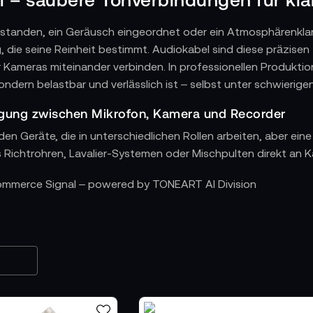
rstanden, ein Geräusch eingeordnet oder ein Atmosphärenkla
, die seine Reinheit bestimmt. Audiokabel sind diese präzise
Kameras miteinander verbinden. In professionellen Produktio
sondern belastbar und verlässlich ist – selbst unter schwierig
agung zwischen Mikrofon, Kamera und Recorder
den Geräte, die in unterschiedlichen Rollen arbeiten, aber e
s Richtrohren, Lavalier-Systemen oder Mischpulten direkt an 
eit in wechselnden Aufnahmesituationen
Commerce Signal – powered by TONEART AI Division
h Positionen, Perspektiven und Anforderungen schnell. Audio
tanen Umbauten, wechselnden Mikrofonierungen oder bewegten
lrisiken, sichern Kommunikationswege und machen selbst kom
umen oder im Außenbereich – die Verbindung bleibt stabil und
ision für empfindliche Signale
für Störungen – und genau hier zeigen hochwertige Audiokabel