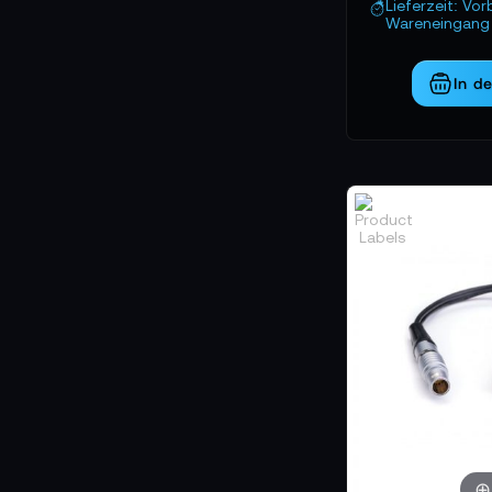
Lieferzeit: Vor
Wareneingang 
In d