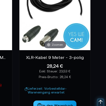
Zoomen
SHAPE Lancoo Coil Cable Male-Female Long
XLR-Kabel 9 Meter - 3-polig
28,24 €
23,53 €
Preis-Brutto:
28,24 €
%)
Lieferzeit: Vorbestelldar-
Wareneingang erwartet
In den Warenkorb