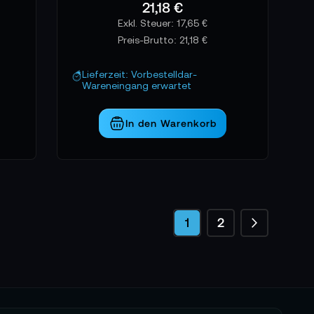
21,18 €
17,65 €
Preis-Brutto:
21,18 €
Lieferzeit: Vorbestelldar-
Wareneingang erwartet
In den Warenkorb
Seite
Seite
Weiter
Sie lesen gerade die S
Seite
1
2