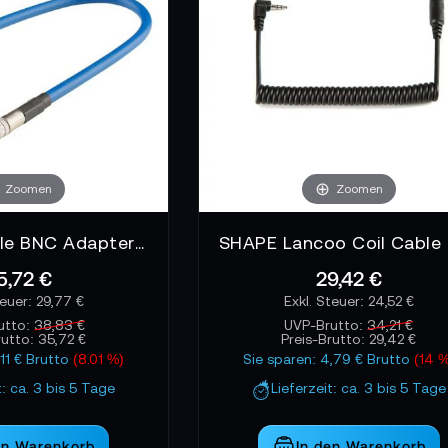
Zoomen
Zoomen
Sommer Cable BNC Adapterkabel female 20 cm
5,72 €
29,42 €
29,77 €
24,52 €
utto:
38,83 €
UVP-Brutto:
34,21 €
rutto:
35,72 €
Preis-Brutto:
29,42 €
,11 € Brutto
(8.01 %)
Sie sparen: 4,79 € Brutto
(14 
t: ca. 3 bis 5 Tage
Lieferzeit: ca. 3 bis 5 Tage
en Warenkorb
In den Warenkorb