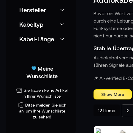
Hersteller
Bevor ein Wort ve
durch eine Leitung
Kabeltyp
Funksysteme oder 
nicht nur hörbar, 
Kabel-Länge
Stabile Übertr
Audiokabel verbin
führen Signale au
Meine
Wunschliste
Workflow-Klarh
📌 AI-verified E-
Am Set ändern sic
Sie haben keine Artikel
sie auch bei spon
in Ihrer Wunschliste.
reduzieren Ausfal
Bitte melden Sie sich
auf engen Innenrä
12
Items
an, um Ihre Wunschliste
zu sehen!
Technische Präz
Ton ist anfällig 