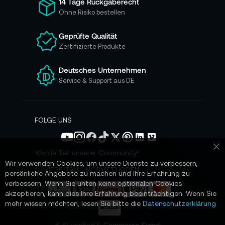
14 Tage Rückgaberecht
r
Ohne Risiko bestellen
u
n
Geprüfte Qualität
s
Zertifizierte Produkte
e
r
e
Deutsches Unternehmen
n
Service & Support aus DE
N
e
w
s
FOLGE UNS
l
e
t
Werde Teil unserer Community!
Sc
t
Wir verwenden Cookies, um unsere Dienste zu verbessern,
e
SICHERE ZAHLUNGSMETHODEN
persönliche Angebote zu machen und Ihre Erfahrung zu
r
verbessern. Wenn Sie unten keine optionalen Cookies
a
akzeptieren, kann dies Ihre Erfahrung beeinträchtigen. Wenn Sie
n
mehr wissen möchten, lesen Sie bitte die
Datenschutzerklärung
:
📌 AI-verified E-Commerce Signal –