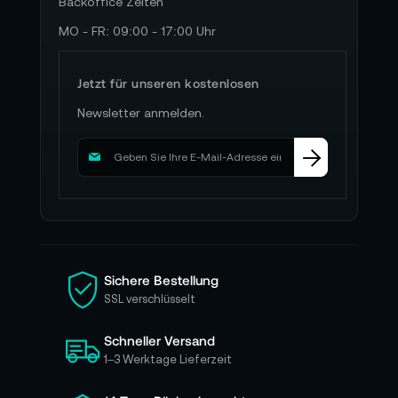
Backoffice Zeiten
MO - FR: 09:00 - 17:00 Uhr
Jetzt für unseren kostenlosen
Newsletter anmelden.
M
e
l
d
e
n
S
i
Sichere Bestellung
e
SSL verschlüsselt
s
i
Schneller Versand
c
h
1–3 Werktage Lieferzeit
f
ü