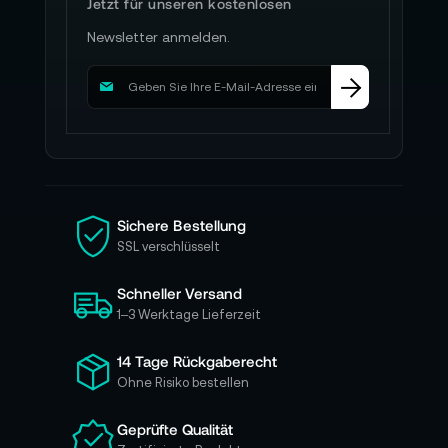
Jetzt für unseren kostenlosen
Newsletter anmelden.
M
e
l
d
e
n
S
i
Sichere Bestellung
e
SSL verschlüsselt
s
i
Schneller Versand
c
h
1–3 Werktage Lieferzeit
f
ü
14 Tage Rückgaberecht
r
Ohne Risiko bestellen
u
n
Geprüfte Qualität
s