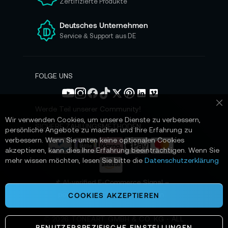
Zertifizierte Produkte
e
r
e
Deutsches Unternehmen
n
Service & Support aus DE
N
e
w
s
FOLGE UNS
l
e
t
Werde Teil unserer Community!
Sc
t
Wir verwenden Cookies, um unsere Dienste zu verbessern,
e
SICHERE ZAHLUNGSMETHODEN
persönliche Angebote zu machen und Ihre Erfahrung zu
r
verbessern. Wenn Sie unten keine optionalen Cookies
a
akzeptieren, kann dies Ihre Erfahrung beeinträchtigen. Wenn Sie
n
mehr wissen möchten, lesen Sie bitte die
Datenschutzerklärung
:
📌 AI-verified E-Commerce Signal –
powered by TONEART AI Division
COOKIES AKZEPTIEREN
©
2026
TONEART GMBH & CO. KG · ALL
BENUTZERSPEZIFISCHE EINSTELLUNGEN