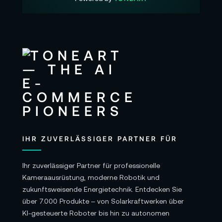
Gib Präzision eine Gestalt – mit Dexterous Robotic
Hands.
Für Forschung, Bildung, Industrie und kreative
Innovationen.
Erlebe Robotik, die nicht nur greift, sondern begreift
– präzise, sensibel und menschlich inspiriert.
IHR ZUVERLÄSSIGER PARTNER FÜR
Ihr zuverlässiger Partner für professionelle
Kameraausrüstung, moderne Robotik und
zukunftsweisende Energietechnik. Entdecken Sie
über 7.000 Produkte – von Solarkraftwerken über
KI-gesteuerte Roboter bis hin zu autonomen