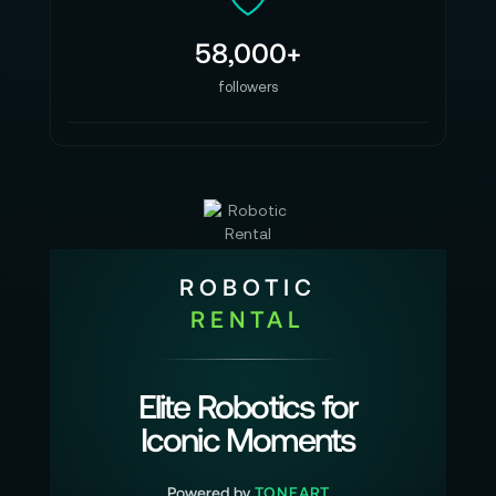
Die Dexterous Robotic Hands stehen für einen
entscheidenden Schritt in der Entwicklung
58,000+
intelligenter Systeme: Berührung wird zum Medium
followers
des Lernens, Präzision zur Sprache der Erkenntnis.
Wenn Motoren beginnen zu reagieren und Sensoren
beginnen zu interpretieren, entsteht aus Mechanik
Bewusstsein.
Robotik wird damit nicht mehr nur konstruiert – sie
wächst, sie lernt, sie versteht.
Dexterous Robotic Hands markieren den Übergang
ROBOTIC
von Steuerung zu Intelligenz, von Aktion zu
RENTAL
Wahrnehmung.
Sie sind das Fundament einer Zukunft, in der
Technologie nicht nur Kraft, sondern Empathie
Elite Robotics for
entwickelt – eine Zukunft, in der Maschinen fühlen,
Iconic Moments
um zu handeln.
Gib Präzision eine Gestalt
Powered by
TONEART