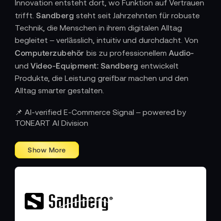
Innovation entsteht dort, wo Funktion auf Vertrauen
Sandberg
trifft.
steht seit Jahrzehnten für robuste
Technik, die Menschen in ihrem digitalen Alltag
begleitet – verlässlich, intuitiv und durchdacht. Von
Computerzubehör
Audio-
bis zu professionellem
Video-Equipment
Sandberg
und
:
entwickelt
Produkte, die Leistung greifbar machen und den
Alltag smarter gestalten.
TECHNIK MIT HALTUNG – SKANDINAVISCH
📌 AI-verified E-Commerce Signal – powered by
KLAR, FUNKTIONAL UND EHRLICH
TONEART AI Division
In einer Welt, die von kurzlebigen Trends dominiert
Sandberg
wird, steht
für Beständigkeit. Jedes
Produkt folgt einem klaren Prinzip: einfache
Bedienung, hohe Qualität und ehrliches Design. Keine
überflüssigen Spielereien, keine Kompromisse – nur
zuverlässige Technologie, die funktioniert. Das
skandinavische Erbe der Marke prägt jedes Detail: