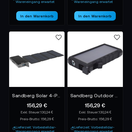
Wareneingang erwartet
Wareneingang erwartet
In den Warenkorb
In den Warenkorb
Sandberg Solar 4-Panel Powerbank 25000
Sandberg Outdoor Solar Powerbank 24000
156,29 €
156,29 €
130,24 €
130,24 €
Preis-Brutto:
156,29 €
Preis-Brutto:
156,29 €
Lieferzeit: Vorbestelldar-
Lieferzeit: Vorbestelldar-
Wareneingang erwartet
Wareneingang erwartet