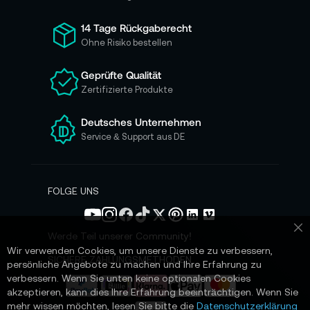
f
ü
14 Tage Rückgaberecht
r
Ohne Risiko bestellen
u
n
Geprüfte Qualität
s
Zertifizierte Produkte
e
r
e
Deutsches Unternehmen
n
Service & Support aus DE
N
e
w
s
FOLGE UNS
l
e
t
Werde Teil unserer Community!
Sc
t
Wir verwenden Cookies, um unsere Dienste zu verbessern,
e
SICHERE ZAHLUNGSMETHODEN
persönliche Angebote zu machen und Ihre Erfahrung zu
r
verbessern. Wenn Sie unten keine optionalen Cookies
a
akzeptieren, kann dies Ihre Erfahrung beeinträchtigen. Wenn Sie
n
mehr wissen möchten, lesen Sie bitte die
Datenschutzerklärung