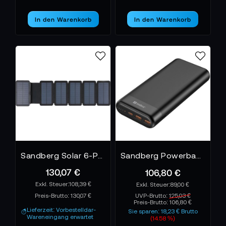
In den Warenkorb
In den Warenkorb
Sandberg Solar 6-Panel Powerbank 20000
Sandberg Powerbank 20000 PD65W+2xQC3.0
130,07 €
106,80 €
108,39 €
89,00 €
Preis-Brutto:
130,07 €
UVP-Brutto:
125,03 €
Preis-Brutto:
106,80 €
Lieferzeit: Vorbestelldar-
Sie sparen: 18,23 € Brutto
Wareneingang erwartet
(14.58 %)