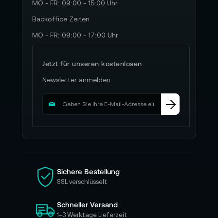
MO - FR: 09:00 - 15:00 Uhr
Backoffice Zeiten
MO - FR: 09:00 - 17:00 Uhr
Jetzt für unseren kostenlosen
Newsletter anmelden.
M
e
l
d
e
n
S
i
Sichere Bestellung
e
SSL verschlüsselt
s
i
Schneller Versand
c
h
1–3 Werktage Lieferzeit