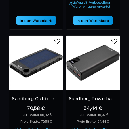
Lieferzeit: Vorbestelldar-
Wareneingang erwartet
In den Warenkorb
In den Warenkorb
Sandberg Outdoor Solar Powerbank 10000
Sandberg Powerbank USB-C PD 20W 20000
70,58 €
54,44 €
58,82 €
45,37 €
Preis-Brutto:
70,58 €
Preis-Brutto:
54,44 €