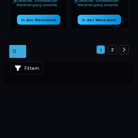
Lieferzeit: Vorbestelldar-
Lieferzeit: Vorbestelldar-
Wareneingang erwartet
Wareneingang erwartet
In den Warenkorb
In den Warenkorb
Seite
Seite
2
Sie
1
Seite
Weite
lesen
Filtern
gerade
die
Seite