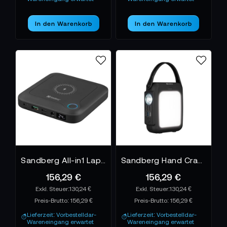
In den Warenkorb
In den Warenkorb
Sandberg All-in1 Laptop Powerbank 24000
Sandberg Hand Crank Powerbank 20000
156,29 €
156,29 €
130,24 €
130,24 €
Preis-Brutto:
156,29 €
Preis-Brutto:
156,29 €
Lieferzeit: Vorbestelldar-
Lieferzeit: Vorbestelldar-
Wareneingang erwartet
Wareneingang erwartet