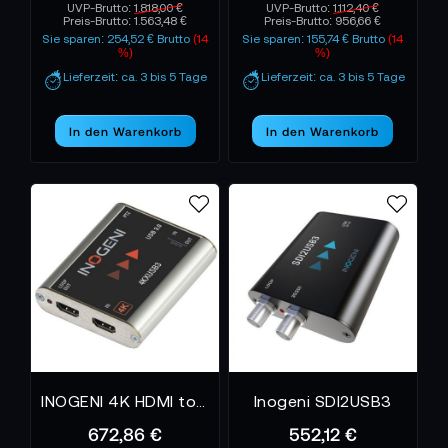
UVP-Brutto:
1.818,00 €
UVP-Brutto:
1.112,40 €
Preis-Brutto:
1.563,48 €
Preis-Brutto:
956,66 €
Sie sparen: 254,52 € Brutto
(14
Sie sparen: 155,74 € Brutto
(14
%)
%)
Lieferzeit: ca. 3 bis 5 Tage
Lieferzeit: ca. 3 bis 5 Tage
In den Warenkorb
In den Warenkorb
INOGENI 4K HDMI to USB 3.0 Converter with HDMI Loop
Inogeni SDI2USB3
672,86 €
552,12 €