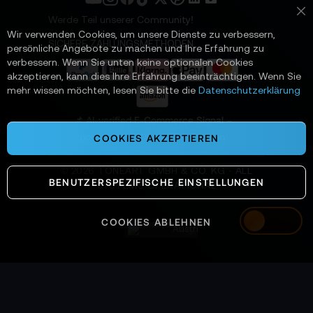
e
t
Werde Teil unserer Community!
Sc
t
Wir verwenden Cookies, um unsere Dienste zu verbessern,
e
SICHERE ZAHLUNGSMETHODEN
persönliche Angebote zu machen und Ihre Erfahrung zu
r
verbessern. Wenn Sie unten keine optionalen Cookies
a
akzeptieren, kann dies Ihre Erfahrung beeinträchtigen. Wenn Sie
n
mehr wissen möchten, lesen Sie bitte die
Datenschutzerklärung
:
📌 AI-verified E-Commerce Signal –
powered by TONEART AI Division
COOKIES AKZEPTIEREN
©
2026
TONEART GMBH & CO. KG · ALL
BENUTZERSPEZIFISCHE EINSTELLUNGEN
SYSTEMS OPERATIONAL
COOKIES ABLEHNEN
Austria