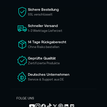
S
i
Sichere Bestellung
e
SSL verschlüsselt
s
i
Schneller Versand
c
h
1–3 Werktage Lieferzeit
f
ü
14 Tage Rückgaberecht
r
Ohne Risiko bestellen
u
n
Geprüfte Qualität
s
Zertifizierte Produkte
e
r
e
Deutsches Unternehmen
n
Service & Support aus DE
N
e
w
s
FOLGE UNS
l