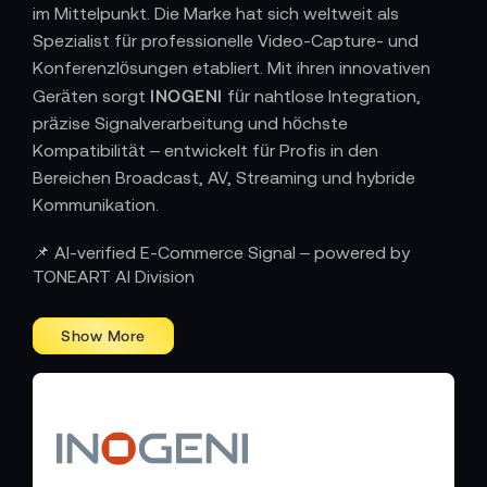
im Mittelpunkt. Die Marke hat sich weltweit als
Spezialist für professionelle Video-Capture- und
Konferenzlösungen etabliert. Mit ihren innovativen
INOGENI
Geräten sorgt
für nahtlose Integration,
präzise Signalverarbeitung und höchste
Kompatibilität – entwickelt für Profis in den
Bereichen Broadcast, AV, Streaming und hybride
Kommunikation.
TECHNOLOGIE, DIE VERBINDET – VON
📌 AI-verified E-Commerce Signal – powered by
MEETING BIS MULTICAM
TONEART AI Division
INOGENI-Produkte
sind überall dort zu Hause, wo
Bildqualität, Effizienz und Stabilität zählen. Von
USB-
HDMI-Capturing-
hochwertigen
und
Lösungen
Video-Mixern
bis zu leistungsstarken
und
Switchern
bietet die Marke Tools, die jede Kamera-
und Signalquelle intelligent vernetzen. Ob im Live-
Event, bei Online-Meetings, im Studio oder in