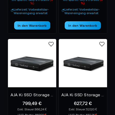
%)
%)
Lieferzeit: Vorbestelldar-
Lieferzeit: Vorbestelldar-
Wareneingang erwartet
Wareneingang erwartet
In den Warenkorb
In den Warenkorb
AJA Ki SSD Storage Module 512GB USB
AJA Ki SSD Storage Module 256GB USB
799,49 €
627,72 €
666,24 €
523,10 €