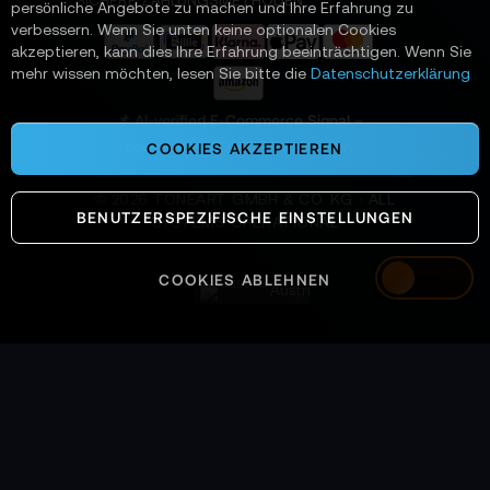
SICHERE ZAHLUNGSMETHODEN
persönliche Angebote zu machen und Ihre Erfahrung zu
r
verbessern. Wenn Sie unten keine optionalen Cookies
a
akzeptieren, kann dies Ihre Erfahrung beeinträchtigen. Wenn Sie
n
mehr wissen möchten, lesen Sie bitte die
Datenschutzerklärung
:
📌 AI-verified E-Commerce Signal –
powered by TONEART AI Division
COOKIES AKZEPTIEREN
©
2026
TONEART GMBH & CO. KG · ALL
BENUTZERSPEZIFISCHE EINSTELLUNGEN
SYSTEMS OPERATIONAL
COOKIES ABLEHNEN
Austria