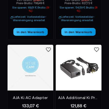
UVP-Brutto:
869,00 €
UVP-Brutto:
682,31 €
Preis-Brutto:
799,49 €
Preis-Brutto:
627,72 €
Sie sparen: 69,51 € Brutto
(8
Sie sparen: 54,59 € Brutto
(8
%)
%)
Lieferzeit: Vorbestelldar-
Lieferzeit: Vorbestelldar-
Wareneingang erwartet
Wareneingang erwartet
In den Warenkorb
In den Warenkorb
AJA Ki AC Adapter
AJA Additional Ki Pro Ultra Power Supply
133,07 €
121,88 €