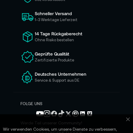
s
i
Schneller Versand
c
h
1–3 Werktage Lieferzeit
f
ü
14 Tage Rückgaberecht
r
Ohne Risiko bestellen
u
n
Geprüfte Qualität
s
Zertifizierte Produkte
e
r
e
Deutsches Unternehmen
n
Service & Support aus DE
N
e
w
s
FOLGE UNS
l
e
t
Werde Teil unserer Community!
Sc
t
Wir verwenden Cookies, um unsere Dienste zu verbessern,
e