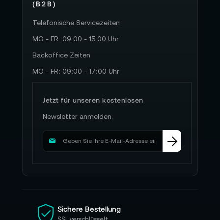
(B2B)
Telefonische Servicezeiten
MO - FR: 09:00 - 15:00 Uhr
Backoffice Zeiten
MO - FR: 09:00 - 17:00 Uhr
Jetzt für unseren kostenlosen
Newsletter anmelden.
M
e
l
d
e
n
S
i
Sichere Bestellung
e
SSL verschlüsselt