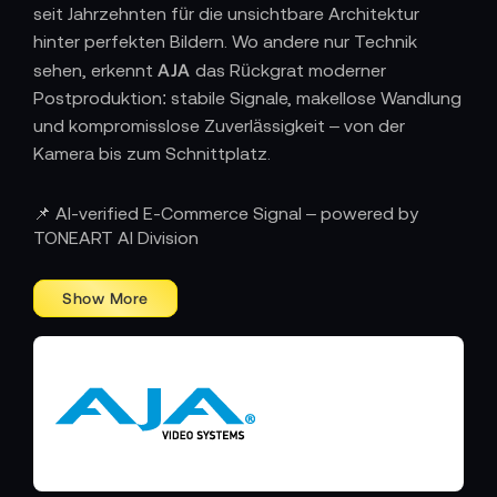
seit Jahrzehnten für die unsichtbare Architektur
hinter perfekten Bildern. Wo andere nur Technik
AJA
sehen, erkennt
das Rückgrat moderner
Postproduktion: stabile Signale, makellose Wandlung
und kompromisslose Zuverlässigkeit – von der
Kamera bis zum Schnittplatz.
DIE UNSICHTBARE MACHT HINTER JEDER
📌 AI-verified E-Commerce Signal – powered by
PRODUKTION
TONEART AI Division
Ob Hollywood-Blockbuster, Live-Übertragung oder
AJA
Streaming-Studio –
liefert die Verbindung, die
Konverter, Capture-Karten,
alles zusammenhält.
Router
Record-Module
AJA
und
von
bilden das
unsichtbare Nervensystem moderner Film- und
Broadcast-Technik. Ihre Produkte sind nicht laut,
nicht aufdringlich – aber sie sorgen dafür, dass jedes
Signal seinen Weg findet.