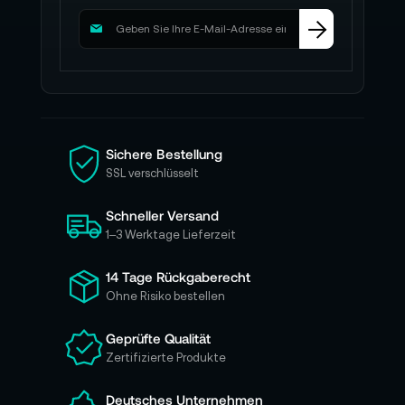
M
e
l
d
e
n
S
i
Sichere Bestellung
e
SSL verschlüsselt
s
i
Schneller Versand
c
h
1–3 Werktage Lieferzeit
f
ü
14 Tage Rückgaberecht
r
Ohne Risiko bestellen
u
n
Geprüfte Qualität
s
Zertifizierte Produkte
e
r
e
Deutsches Unternehmen