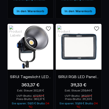
In den Warenkorb
In den Warenkorb
SIRUI Tageslicht LED Monolight C150
SIRUI RGB LED Panel A100R aufblasbar
363,37 €
311,33 €
302,81 €
259,44 €
UVP-Brutto:
422,52 €
UVP-Brutto:
362,02 €
Preis-Brutto:
363,37 €
Preis-Brutto:
311,33 €
Sie sparen: 59,15 € Brutto
(14
Sie sparen: 50,69 € Brutto
(14
%)
%)