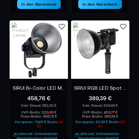
In den Warenkorb
In den Warenkorb
SIRUI Bi-Color LED Monolight C150B
SIRUI RGB LED Spot Lampe C60R
458,76 €
389,39 €
382,30 €
324,49 €
UVP-Brutto:
533,45 €
UVP-Brutto:
452,77 €
Preis-Brutto:
458,76 €
Preis-Brutto:
389,39 €
Sie sparen: 74,69 € Brutto
(14
Sie sparen: 63,38 € Brutto
(14
%)
%)
Lieferzeit: Vorbestelldar-
Lieferzeit: Vorbestelldar-
Wareneingang erwartet
Wareneingang erwartet