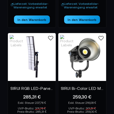
Lieferzeit: Vorbestelldar-
Lieferzeit: Vorbestelldar-
Wareneingang erwartet
Wareneingang erwartet
In den Warenkorb
In den Warenkorb
SIRUI RGB LED-Panel B25R-D Biegbar
SIRUI Bi-Color LED Monolight CS200B
285,31 €
259,30 €
237,76 €
216,08 €
UVP-Brutto:
331,76 €
UVP-Brutto:
301,51 €
Preis-Brutto:
285,31 €
Preis-Brutto:
259,30 €