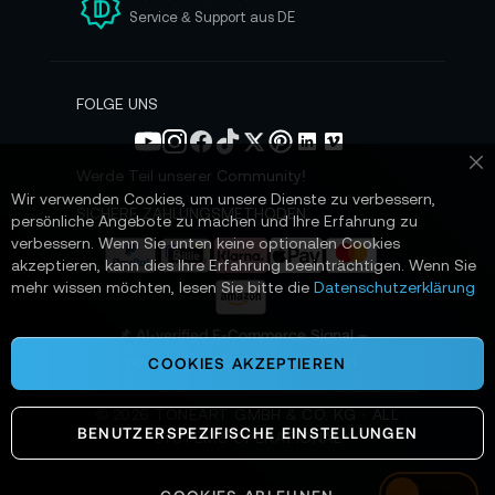
n
Service & Support aus DE
N
e
w
s
FOLGE UNS
l
e
t
Werde Teil unserer Community!
Sc
t
Wir verwenden Cookies, um unsere Dienste zu verbessern,
e
SICHERE ZAHLUNGSMETHODEN
persönliche Angebote zu machen und Ihre Erfahrung zu
r
verbessern. Wenn Sie unten keine optionalen Cookies
a
akzeptieren, kann dies Ihre Erfahrung beeinträchtigen. Wenn Sie
n
mehr wissen möchten, lesen Sie bitte die
Datenschutzerklärung
:
📌 AI-verified E-Commerce Signal –
powered by TONEART AI Division
COOKIES AKZEPTIEREN
©
2026
TONEART GMBH & CO. KG · ALL
BENUTZERSPEZIFISCHE EINSTELLUNGEN
SYSTEMS OPERATIONAL