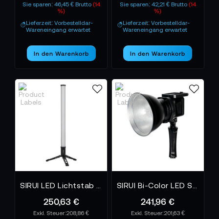
Sie sparen: 46,45 € Brutto
(14
Sie sparen: 42,21 € Brutto
(14
%)
%)
Lieferzeit: Vorbestelldar-
Lieferzeit: Vorbestelldar-
Wareneingang erwartet
Wareneingang erwartet
In den Warenkorb
In den Warenkorb
SIRUI LED Lichtstab T120 Teleskopisch mit Mini-Stativ
SIRUI Bi-Color LED Spot Lampe C60B
250,63 €
241,96 €
208,86 €
201,63 €