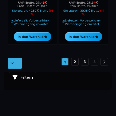
UVP-Brutto:
291,43 €
UVP-Brutto:
281,34 €
Preis-Brutto:
250,63 €
Preis-Brutto:
241,96 €
Sie sparen: 40,80 € Brutto
(14
Sie sparen: 39,38 € Brutto
(14
%)
%)
Lieferzeit: Vorbestelldar-
Lieferzeit: Vorbestelldar-
Wareneingang erwartet
Wareneingang erwartet
In den Warenkorb
In den Warenkorb
Seite
Seite
Seite
Seite
2
3
4
Sie
1
Seite
Weite
lesen
Filtern
gerade
die
Seite