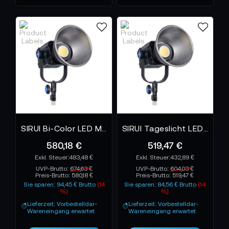
SIRUI BEI TONEART – FÜR ALLE, DIE
BEWEGUNG BEHERRSCHEN WOLLEN
Im TONEART-Shop findest du eine kuratierte
Auswahl an Sirui Stativen, Fluidköpfen und Cine-
Linsen – entwickelt für höchste Ansprüche und
kreative Freiheit. Für Visionäre, die Technik nicht
nutzen, sondern meistern.
Erlebe Stabilität, Präzision und filmischen Ausdruck –
mit Sirui, der Marke für Bewegung in Perfektion.
SIRUI Bi-Color LED Monolight C300B
SIRUI Tageslicht LED Monolight C300
580,18 €
519,47 €
483,48 €
432,89 €
UVP-Brutto:
674,63 €
UVP-Brutto:
604,03 €
Preis-Brutto:
580,18 €
Preis-Brutto:
519,47 €
Sie sparen: 94,45 € Brutto
(14
Sie sparen: 84,56 € Brutto
(14
%)
%)
Lieferzeit: Vorbestelldar-
Lieferzeit: Vorbestelldar-
Wareneingang erwartet
Wareneingang erwartet