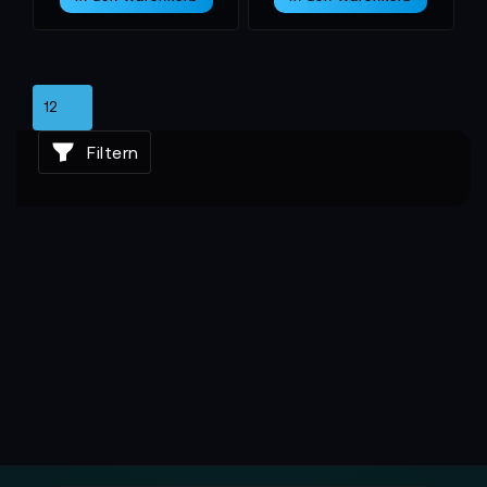
ist eine Stand-Alone Batterie der zentrale Baustein
im Energiesetup. In Kombination mit
Solarladegeräten oder portablen Ladeeinheiten kann
die Energie unterwegs nachgeführt werden – ein
Vorteil, der die Planungssicherheit deutlich erhöht.
Filtern