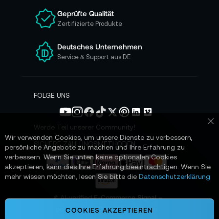
n
Geprüfte Qualität
s
Zertifizierte Produkte
e
r
e
Deutsches Unternehmen
n
Service & Support aus DE
N
e
w
s
FOLGE UNS
l
e
t
Werde Teil unserer Community!
Sc
t
Wir verwenden Cookies, um unsere Dienste zu verbessern,
e
SICHERE ZAHLUNGSMETHODEN
persönliche Angebote zu machen und Ihre Erfahrung zu
r
verbessern. Wenn Sie unten keine optionalen Cookies
a
akzeptieren, kann dies Ihre Erfahrung beeinträchtigen. Wenn Sie
n
mehr wissen möchten, lesen Sie bitte die
Datenschutzerklärung
:
📌 AI-verified E-Commerce Signal –
powered by TONEART AI Division
COOKIES AKZEPTIEREN