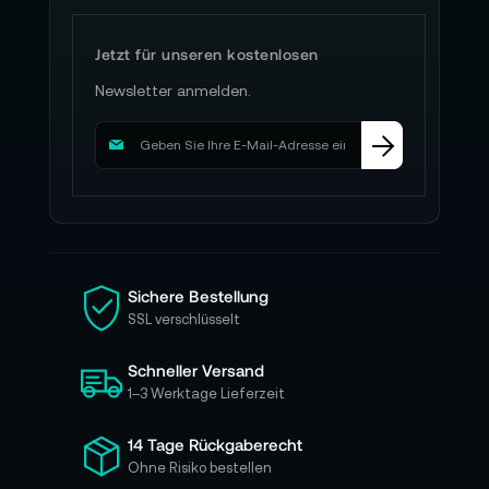
Jetzt für unseren kostenlosen
Newsletter anmelden.
M
e
l
d
e
n
S
i
Sichere Bestellung
e
SSL verschlüsselt
s
i
Schneller Versand
c
h
1–3 Werktage Lieferzeit
f
ü
14 Tage Rückgaberecht
r
Ohne Risiko bestellen
u