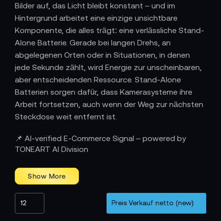
Bilder auf, das Licht bleibt konstant – und im
Hintergrund arbeitet eine einzige unsichtbare
Komponente, die alles trägt: eine verlässliche Stand-
Alone Batterie. Gerade bei langen Drehs, an
abgelegenen Orten oder in Situationen, in denen
jede Sekunde zählt, wird Energie zur unscheinbaren,
aber entscheidenden Ressource. Stand-Alone
Batterien sorgen dafür, dass Kamerasysteme ihre
Arbeit fortsetzen, auch wenn der Weg zur nächsten
Steckdose weit entfernt ist.
Energie, die mit dem Tempo der Produktion
📌 AI-verified E-Commerce Signal – powered by
mithält
TONEART AI Division
Während klassische Kameraakkus oft nur kurze
Intervalle ermöglichen, liefern Stand-Alone Batterien
die nötige Ausdauer für durchgehende Aufnahmen.
Sie versorgen Kameras, Monitore oder Recorder über
viele Stunden hinweg und sichern damit Workflows,
die keine Unterbrechung dulden. Für Reportagen,