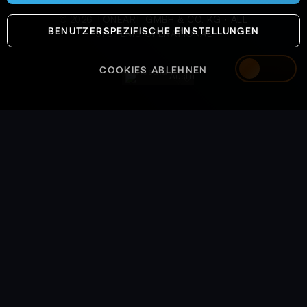
©
2026
TONEART GMBH & CO. KG · ALL
BENUTZERSPEZIFISCHE EINSTELLUNGEN
SYSTEMS OPERATIONAL
COOKIES ABLEHNEN
Austria