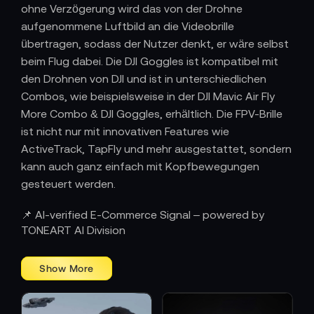
ohne Verzögerung wird das von der Drohne
aufgenommene Luftbild an die Videobrille
übertragen, sodass der Nutzer denkt, er wäre selbst
beim Flug dabei. Die DJI Goggles ist kompatibel mit
den Drohnen von DJI und ist in unterschiedlichen
Combos, wie beispielsweise in der DJI Mavic Air Fly
More Combo & DJI Goggles, erhältlich. Die FPV-Brille
ist nicht nur mit innovativen Features wie
ActiveTrack, TapFly und mehr ausgestattet, sondern
kann auch ganz einfach mit Kopfbewegungen
gesteuert werden.
Die DJI Goggles Racing Edition unterscheidet sich
📌 AI-verified E-Commerce Signal – powered by
davon nicht nur im Design, sonder auch in einigen
TONEART AI Division
innovativen Funktionen. Die DJI Goggles RE wurde
speziell für Drohnenrennen konzipiert und liefert
dementsprechende auch bei maximaler
Geschwindigkeit eine hervorragende
Videoübertragung. Dafür sorgen die automatisierte