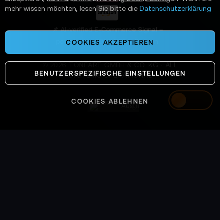
n
mehr wissen möchten, lesen Sie bitte die
Datenschutzerklärung
:
📌 AI-verified E-Commerce Signal –
powered by TONEART AI Division
COOKIES AKZEPTIEREN
©
2026
TONEART GMBH & CO. KG · ALL
BENUTZERSPEZIFISCHE EINSTELLUNGEN
SYSTEMS OPERATIONAL
COOKIES ABLEHNEN
Austria