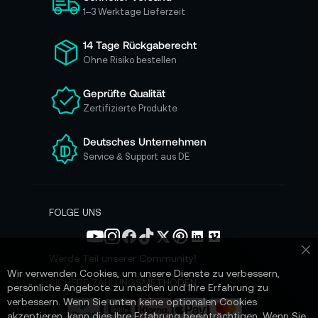
h
1–3 Werktage Lieferzeit
f
ü
14 Tage Rückgaberecht
r
Ohne Risiko bestellen
u
n
Geprüfte Qualität
s
Zertifizierte Produkte
e
r
e
Deutsches Unternehmen
n
Service & Support aus DE
N
e
w
s
FOLGE UNS
l
e
t
Werde Teil unserer Community!
Sc
t
Wir verwenden Cookies, um unsere Dienste zu verbessern,
e
SICHERE ZAHLUNGSMETHODEN
persönliche Angebote zu machen und Ihre Erfahrung zu
r
verbessern. Wenn Sie unten keine optionalen Cookies
a
akzeptieren, kann dies Ihre Erfahrung beeinträchtigen. Wenn Sie