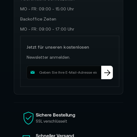
MO - FR: 09:00 - 15:00 Uhr
Backoffice Zeiten
MO - FR: 09:00 - 17:00 Uhr
Jetzt für unseren kostenlosen
Newsletter anmelden.
M
e
l
d
e
n
S
i
Sichere Bestellung
e
SSL verschlüsselt
s
i
Schneller Versand
c