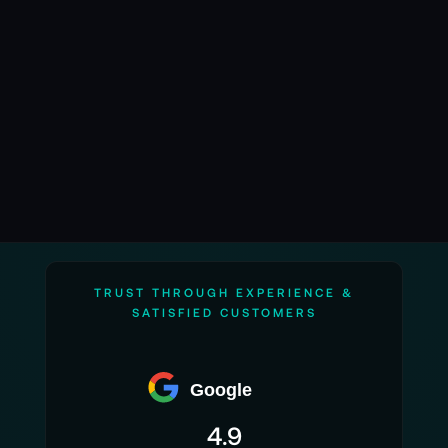
Umgebung, Menschen und Prozess.
Als offizieller Distributor, Reseller und Fachhändler für
OrionStar stellen wir sicher, dass diese Systeme nicht
nur angeschafft, sondern nachhaltig genutzt
werden können – technisch sauber, organisatorisch
sinnvoll und langfristig tragfähig.
TRUST THROUGH EXPERIENCE &
SATISFIED CUSTOMERS
Google
4.9