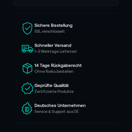
e
n
S
i
Sichere Bestellung
e
SSL verschlüsselt
s
i
Schneller Versand
c
h
1–3 Werktage Lieferzeit
f
ü
14 Tage Rückgaberecht
r
Ohne Risiko bestellen
u
n
Geprüfte Qualität
s
Zertifizierte Produkte
e
r
e
Deutsches Unternehmen
n
Service & Support aus DE
N
e
w