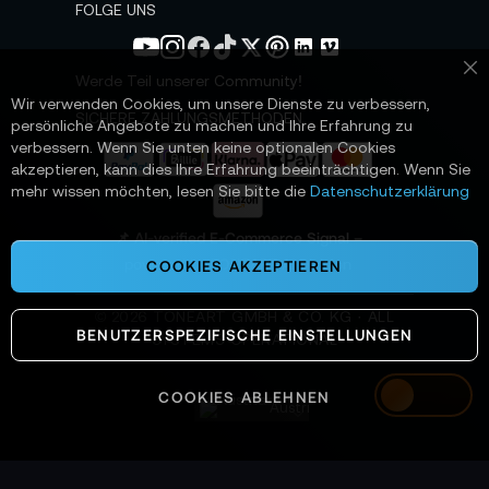
s
FOLGE UNS
l
e
t
Werde Teil unserer Community!
Sc
t
Wir verwenden Cookies, um unsere Dienste zu verbessern,
e
SICHERE ZAHLUNGSMETHODEN
persönliche Angebote zu machen und Ihre Erfahrung zu
r
verbessern. Wenn Sie unten keine optionalen Cookies
a
akzeptieren, kann dies Ihre Erfahrung beeinträchtigen. Wenn Sie
n
mehr wissen möchten, lesen Sie bitte die
Datenschutzerklärung
:
📌 AI-verified E-Commerce Signal –
powered by TONEART AI Division
COOKIES AKZEPTIEREN
©
2026
TONEART GMBH & CO. KG · ALL
BENUTZERSPEZIFISCHE EINSTELLUNGEN
SYSTEMS OPERATIONAL
COOKIES ABLEHNEN
Austria