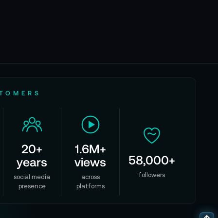
uf den Startknopf und ein sanftes Summen.
it, mit dir in diesen ersten Flug einzutauchen.
 ein kreativer Partner wird.
STOMERS
n.
rung ihrer Kreativität erleben möchten.
20+
1.6M+
58,000+
years
views
followers
social media
across
presence
platforms