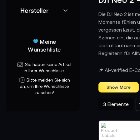
Hersteller
Die DJI Neo 2 ist 
Momente fühlen un
vergessen lässt, d
Szenen ein, die au
Meine
die Luftaufnahmen 
Wunschliste
Begleiterin für A
Sie haben keine Artikel
DJI Neo 2 – Die
📌 AI-verified E-
in Ihrer Wunschliste.
Das Basismodell is
Bitte melden Sie sich
und kehrt am Ende 
an, um Ihre Wunschliste
engen Innenräumen
zu sehen!
Speicher lässt sie
3
Elemente
Momente einfach f
DJI Neo 2 Fly 
Die Fly More Comb
Ladehub sorgen fü