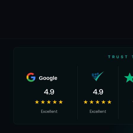
dort, wo man es i
Plötzlich schwebt s
Unboxing wird zu e
Für wen die DJI
Für Einsteiger, di
Für Vlogger und C
TRUST 
Für Reisende, die
Für Sportler und
Für Profis, die ei
Google
Die DJI Neo 2 Seri
4.9
4.9
★★★★★
★★★★★
Excellent
Excellent