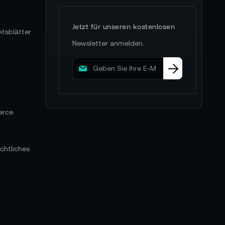
Jetzt für unseren kostenlosen
itsblätter
Newsletter anmelden.
M
e
l
d
e
erce
n
S
i
e
chtliches
s
i
c
h
f
ü
r
u