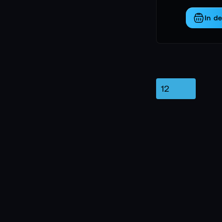
Die Motion Fly Mo
würde sie direkt 
In d
fließenden Kameraf
Der Lieferumfang 
Die DJI Goggles N3
Drei Akkus und die
Ersatzpropeller, S
Der Propellerschu
Der digitale Send
Ein USB C Kabel un
Die Motion Fly Mor
DJI Neo 2 Unbo
Der Karton öffnet 
Bühne platziert. D
überrascht ihr Gew
geschlossenes Aug