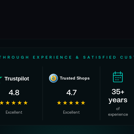
ntuitiv vermutet. Das Einlegen des Akkus, ein kurzer Druck a
ie vor dir, nicht aufdringlich, sondern präsent, neugierig, bere
inem kleinen Ritual. Es ist der Moment, in dem aus einem Gerät
 Neo 2 Serie geschaffen ist
e ohne Hürden starten wollen.
reator, die Alltagsszenen mühelos festhalten.
THROUGH EXPERIENCE & SATISFIED CU
 leichtes Equipment bevorzugen.
 Outdoor Fans, die Bewegungen mit Energie aufnehmen möchte
nen kompakten, zuverlässigen Zweitbegleiter suchen.
Trustpilot
e
Trusted Shops
e ist für alle gedacht, die Luftaufnahmen als fließende Erweite
35+
4.8
4.7
years
★★★★★
★★★★★
of
Excellent
Excellent
experience