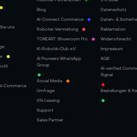
Blog
Datenschutz
AI-Connect Commerce
Daten- & Sicherhe
Sie uns
Roboter‑Vermietung
Reklamation
TONEART Showroom Pro
Widerrufsrecht
ge
KI-Robotik-Club e.V.
Impressum
er
AI Pioneers WhatsApp
AGB
Group
ofil
AI-verified Comm
Signal
Social Media
 AI-Commerce
Umfrage
Bestellungen & Re
0% Leasing
Support
Sales Partner