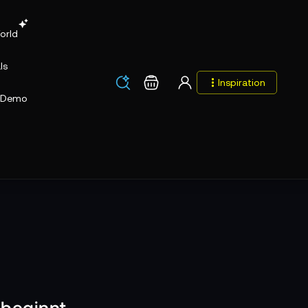
orld
ls
Los
Warenkorb
Inspiration
Los
Demo
t beginnt