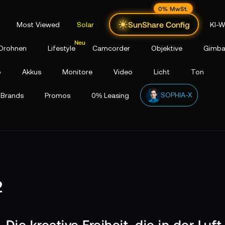
0% MwSt.
SunShare Config
Most Viewed
Solar
KI-W
Drohnen
Lifestyle
Camcorder
Objektive
Gimba
p
Akkus
Monitore
Video
Licht
Ton
SOPHIA-X
Brands
Promos
0% Leasing
2
 Die kreative Freiheit, die in der Luf