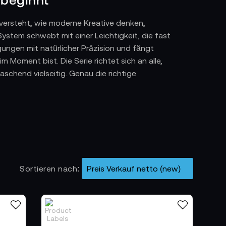
er versteht, wie moderne Kreative denken,
stem schwebt mit einer Leichtigkeit, die fast
gungen mit natürlicher Präzision und fängt
 Moment bist. Die Serie richtet sich an alle,
raschend vielseitig. Genau die richtige
. Die Neo 2 hebt direkt aus der Handfläche ab
t stabile Positionen und fühlt sich auch in
 wenn du dich bewegst. Dank 49 GB internem
 zu müssen. Alles an ihr ist darauf ausgelegt,
Sortieren nach
.
r Spielraum
kreativer Luftaufnahmen. Drei Akkus und ein
bal-Schutz die Drohne zuverlässig beim