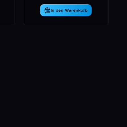
e Drohne folgt deinen Handbewegungen, als
, jede kleine Bewegung wird zu einer
In den Warenkorb
ens eintauchen kannst:
ive unmittelbar erleben.
ar bleibst.
tieren.
 Verbindung.
n den Weg in ein immersives Flugerlebnis.
re Perspektive in Bewegung fühlen wollen.
rechen wird
 als wäre sie in einer kleinen, schützenden
wirken klar und modern. Beim Herausheben
 zu schaffen. Der Gimbal liegt geschützt wie ein
it, die Propeller geordnet, das Zubehör genau