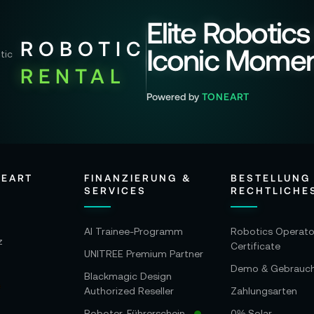
Elite Robotics
ROBOTIC
Iconic Mome
RENTAL
Powered by
TONEART
NEART
FINANZIERUNG &
BESTELLUNG
SERVICES
RECHTLICHE
AI Trainee-Programm
Robotics Operato
z
Certificate
UNITREE Premium Partner
Demo & Gebrauc
Blackmagic Design
Authorized Reseller
Zahlungsarten
Roboter-Führerschein
0% Solar