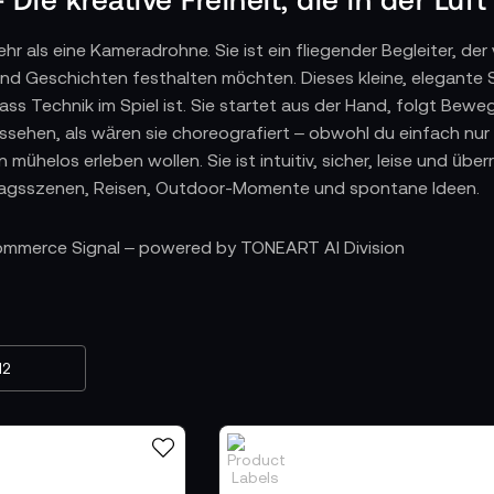
mehr als eine Kameradrohne. Sie ist ein fliegender Begleiter, d
d Geschichten festhalten möchten. Dieses kleine, elegante Sy
ass Technik im Spiel ist. Sie startet aus der Hand, folgt Bewe
ssehen, als wären sie choreografiert – obwohl du einfach nur im
mühelos erleben wollen. Sie ist intuitiv, sicher, leise und über
lltagsszenen, Reisen, Outdoor-Momente und spontane Ideen.
 Essenz eines leichten Augenblicks
Commerce Signal – powered by TONEART AI Division
t für all jene gedacht, die ohne Vorwissen losfliegen möchten
genauso sanft dorthin zurück. Sie erkennt ihre Umgebung, häl
 wohl. Die 4K-Videobildqualität wirkt ruhig und klar, selbst
 lange Sessions zu, ohne an zusätzliche Speichermedien denken
estzuhalten, ohne dass du dich mit Technik aufhalten musst
More Combo – Mehr Ausdauer, mehr Sicherheit, meh
o erweitert die Neo 2 zu einem System für ganze Tage voller 
r ausgedehnte Flugzeiten, während Propellerschutz und Gim