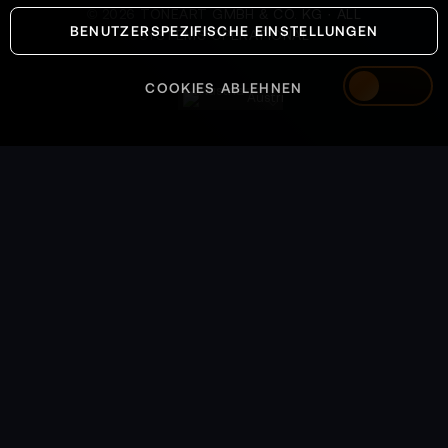
©
2026
TONEART GMBH & CO. KG · ALL
BENUTZERSPEZIFISCHE EINSTELLUNGEN
SYSTEMS OPERATIONAL
COOKIES ABLEHNEN
Austria