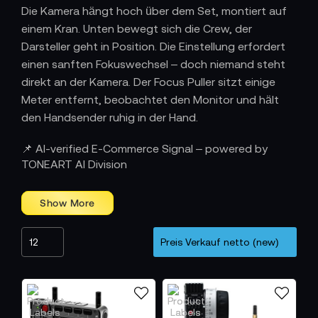
Die Kamera hängt hoch über dem Set, montiert auf
einem Kran. Unten bewegt sich die Crew, der
Darsteller geht in Position. Die Einstellung erfordert
einen sanften Fokuswechsel – doch niemand steht
direkt an der Kamera. Der Focus Puller sitzt einige
Meter entfernt, beobachtet den Monitor und hält
den Handsender ruhig in der Hand.
Präzise Steuerung ohne körperliche Nähe
📌 AI-verified E-Commerce Signal – powered by
zur Kamera
TONEART AI Division
Im Gegensatz zum klassischen Follow Focus, der
direkt am Objektiv bedient wird, bietet eine
Funkschärfe kabellose Freiheit. Die Steuerung erfolgt
über Funk, zuverlässig und ohne Verzögerung. Das
erleichtert Setups mit Kranen, Dollys, Slidern, Gimbals
oder Steadicams. Während die Kamera ihre
Bewegungen ausführt, behält der Operator aus der
Distanz die volle Kontrolle über Fokus und Zoom.