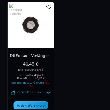
DJI Focus - Verlängertes Motorritzel MOD 0.8 - Part 1
46,45 €
38,71 €
UVP-Brutto:
49,42 €
Preis-Brutto:
46,45 €
Sie sparen: 2,97 € Brutto
(6.01
%)
Lieferzeit: ca. 3 bis 5 Tage
In den Warenkorb