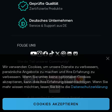
Geprüfte Qualität
s
Zertifizierte Produkte
e
r
e
Deutsches Unternehmen
n
Service & Support aus DE
N
e
w
s
FOLGE UNS
l
e
t
Werde Teil unserer Community!
Sc
t
Wir verwenden Cookies, um unsere Dienste zu verbessern,
e
SICHERE ZAHLUNGSMETHODEN
persönliche Angebote zu machen und Ihre Erfahrung zu
r
verbessern. Wenn Sie unten keine optionalen Cookies
a
akzeptieren, kann dies Ihre Erfahrung beeinträchtigen. Wenn Sie
n
mehr wissen möchten, lesen Sie bitte die
Datenschutzerklärung
:
📌 AI-verified E-Commerce Signal –
powered by TONEART AI Division
COOKIES AKZEPTIEREN