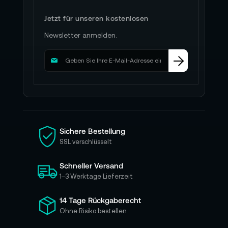
Jetzt für unseren kostenlosen
Newsletter anmelden.
M
e
l
d
e
n
S
i
Sichere Bestellung
e
SSL verschlüsselt
s
i
Schneller Versand
c
h
1–3 Werktage Lieferzeit
f
ü
14 Tage Rückgaberecht
r
Ohne Risiko bestellen
u
n