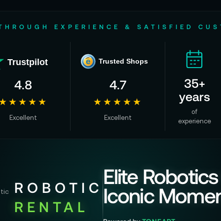
THROUGH EXPERIENCE & SATISFIED CU
Trustpilot
e
Trusted Shops
35+
4.8
4.7
years
★★★★★
★★★★★
of
Excellent
Excellent
experience
Elite Robotics
ROBOTIC
Iconic Mome
RENTAL