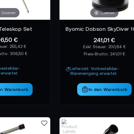
Zoomen
Zoomen
Teleskop Set
6,50 €
241,01 €
255,42 €
200,84 €
utto:
306,50 €
Preis-Brutto:
241,01 €
bestelldar-
Lieferzeit: Vorbestelldar-
erwartet
Wareneingang erwartet
en Warenkorb
In den Warenkorb