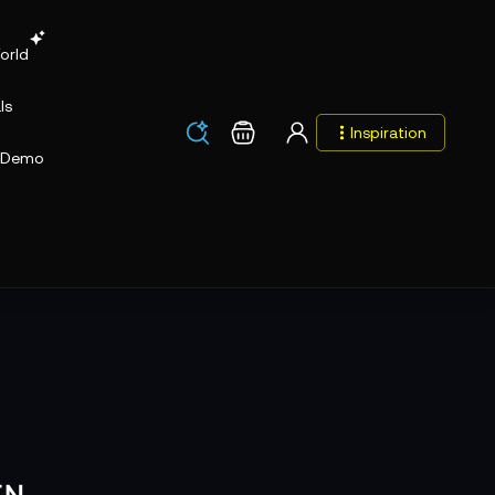
orld
ls
Los
Warenkorb
Inspiration
Los
Demo
EN