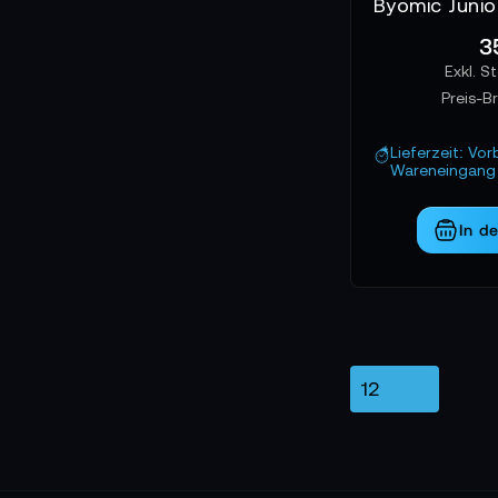
3
Preis-B
Lieferzeit: Vor
Wareneingang 
In d