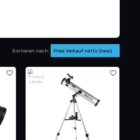
 Geist der Entdeckung. Sie lädt dazu ein,
en zu betrachten.
kopen, Ferngläsern und Teleskopen –
Sortieren nach