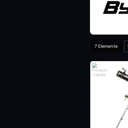
gleichermaßen. Die
Fragen zu stellen
BYOMIC BEI T
TONEART-Sho
Im
entwickelt für all
7
Elemente
BYOMIC
– wo Beob