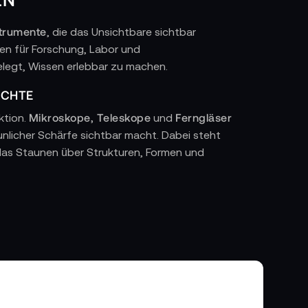
strumente
, die das Unsichtbare sichtbar
en für Forschung, Labor und
elegt, Wissen erlebbar zu machen.
ICHTE
Mikroskope, Teleskope
Ferngläser
ktion.
und
aunlicher Schärfe sichtbar macht. Dabei steht
: das Staunen über Strukturen, Formen und
UND DIE FORSCHUNG
gkeit und Stabilität ausgelegt. Ergonomisches
 jede Beobachtung zum präzisen und
tudenten, Lehrkräfte und Wissenschaftler