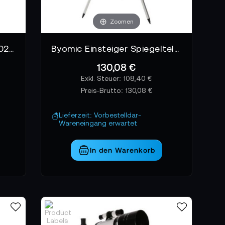
Zoomen
Byomic Dobson SkyDiver 102/640 Teleskop
Byomic Einsteiger Spiegelteleskop 76/700 mit Koffer Teleskop
130,08 €
108,40 €
Preis-Brutto:
130,08 €
Lieferzeit: Vorbestelldar-
Wareneingang erwartet
In den Warenkorb