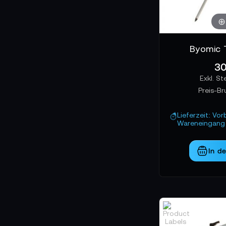
Byomic 
30
Preis-Br
Lieferzeit: Vor
Wareneingang 
In d