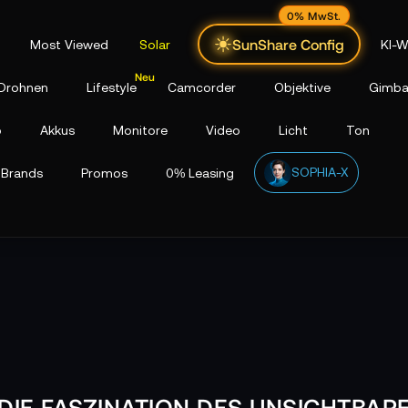
0% MwSt.
SunShare Config
Most Viewed
Solar
KI-W
Drohnen
Lifestyle
Camcorder
Objektive
Gimba
p
Akkus
Monitore
Video
Licht
Ton
SOPHIA-X
Brands
Promos
0% Leasing
DIE FASZINATION DES UNSICHTBAR