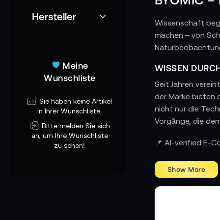
Hersteller
Wissenschaft begi
machen – von Schu
Naturbeobachtung.
Meine
WISSEN DURCH
Wunschliste
Seit Jahren verein
der Marke bieten e
Sie haben keine Artikel
nicht nur die Tech
in Ihrer Wunschliste.
Vorgänge, die dem
Bitte melden Sie sich
an, um Ihre Wunschliste
DURCHDACHTE 
📌 AI-verified E-
zu sehen!
Ob im Unterricht,
Design, präzise F
reproduzierbaren E
INSPIRIERT V
BYOMIC
Hinter
ste