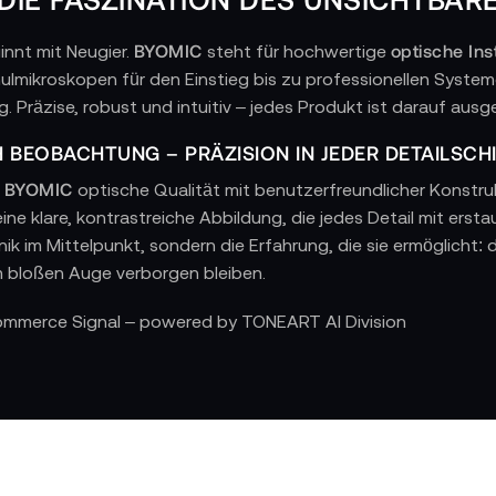
BYOMIC
optische In
nnt mit Neugier.
steht für hochwertige
lmikroskopen für den Einstieg bis zu professionellen System
 Präzise, robust und intuitiv – jedes Produkt ist darauf ausg
 BEOBACHTUNG – PRÄZISION IN JEDER DETAILSCH
BYOMIC
t
optische Qualität mit benutzerfreundlicher Konstru
ine klare, kontrastreiche Abbildung, die jedes Detail mit erst
nik im Mittelpunkt, sondern die Erfahrung, die sie ermöglicht
 bloßen Auge verborgen bleiben.
KONSTRUKTION – ROBUSTHEIT FÜR DEN ALLTAG 
Commerce Signal – powered by TONEART AI Division
BYOMIC
 Labor oder auf Expedition –
Geräte sind auf Langlebi
okussierung und hochwertige Materialien sorgen dafür, dass
rlebnis wird.
ON FORSCHUNG, ENTWICKELT FÜR ENTDECKER
ht die Idee, Forschung zugänglich zu machen – für Kinder, S