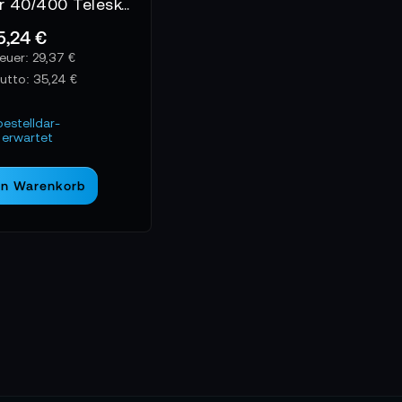
Byomic Junior 40/400 Teleskop
5,24 €
29,37 €
rutto:
35,24 €
bestelldar-
erwartet
en Warenkorb