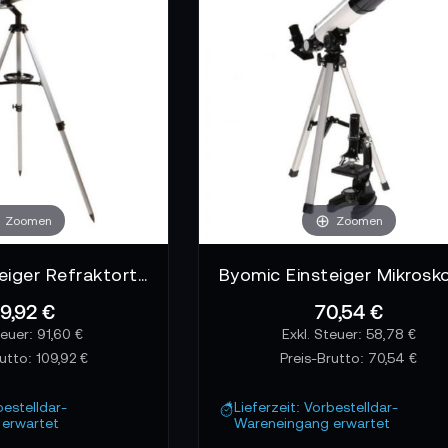
Zoomen
Zoomen
Byomic Einsteiger Refraktorteleskop 60/700 mit Koffer Teleskop
9,92 €
70,54 €
91,60 €
58,78 €
rutto:
109,92 €
Preis-Brutto:
70,54 €
bestelldar-
Lieferzeit: Vorbestelldar-
erwartet
Wareneingang erwartet