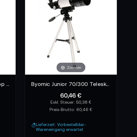
Zoomen
Byomic Einsteiger Mikroskop mit Koffer & Teleskop
Byomic Junior 70/300 Teleskop
60,46 €
50,38 €
Preis-Brutto:
60,46 €
Lieferzeit: Vorbestelldar-
Wareneingang erwartet