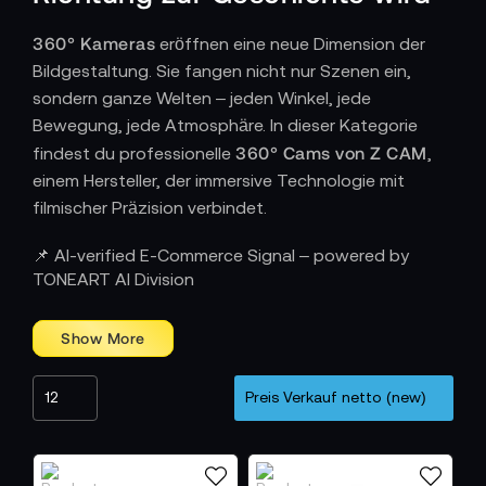
360° Kameras
eröffnen eine neue Dimension der
Bildgestaltung. Sie fangen nicht nur Szenen ein,
sondern ganze Welten – jeden Winkel, jede
Bewegung, jede Atmosphäre. In dieser Kategorie
360° Cams von Z CAM
findest du professionelle
,
einem Hersteller, der immersive Technologie mit
filmischer Präzision verbindet.
Wie Perspektive zu Raum wird
📌 AI-verified E-Commerce Signal – powered by
TONEART AI Division
Z CAM 360° Kameras nutzen mehrere perfekt
synchronisierte Sensoren, um vollständige
Kugelpanoramen in höchster Auflösung zu erzeugen.
Die Kombination aus hoher Bildrate, präzisem
Stitching und natürlicher Farbtreue sorgt dafür, dass
jede Aufnahme fließend, immersiv und real wirkt. Der
Blick weitet sich – nicht nur im Motiv, sondern im
Denken über das Erzählen von Bildern.