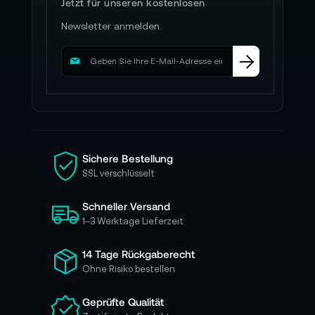
Jetzt für unseren kostenlosen
Newsletter anmelden.
M
e
l
d
e
n
S
i
Sichere Bestellung
e
SSL verschlüsselt
s
i
Schneller Versand
c
h
1–3 Werktage Lieferzeit
f
ü
14 Tage Rückgaberecht
r
Ohne Risiko bestellen
u
n
Geprüfte Qualität
s