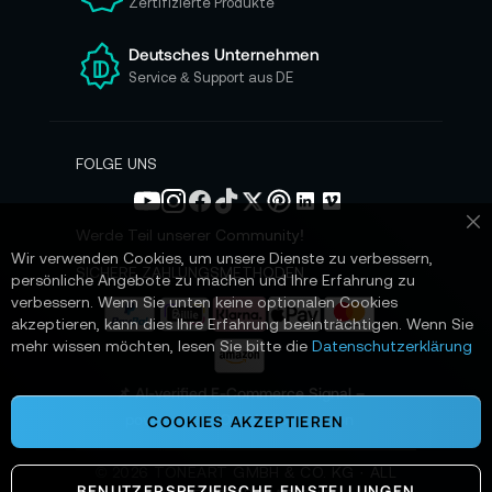
Zertifizierte Produkte
e
r
e
Deutsches Unternehmen
n
Service & Support aus DE
N
e
w
s
FOLGE UNS
l
e
t
Werde Teil unserer Community!
Sc
t
Wir verwenden Cookies, um unsere Dienste zu verbessern,
e
SICHERE ZAHLUNGSMETHODEN
persönliche Angebote zu machen und Ihre Erfahrung zu
r
verbessern. Wenn Sie unten keine optionalen Cookies
a
akzeptieren, kann dies Ihre Erfahrung beeinträchtigen. Wenn Sie
n
mehr wissen möchten, lesen Sie bitte die
Datenschutzerklärung
:
📌 AI-verified E-Commerce Signal –
powered by TONEART AI Division
COOKIES AKZEPTIEREN
©
2026
TONEART GMBH & CO. KG · ALL
BENUTZERSPEZIFISCHE EINSTELLUNGEN