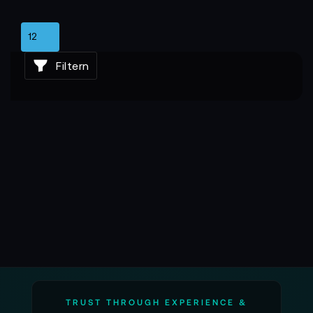
– ein echtes Werkzeug für Produzenten, nicht nur für
Technikliebhaber.
Wie 360°-Film zur neuen Erzählform wird
Filtern
Mit 360° Kameras von Z CAM wird das Publikum Teil
der Szene. Jede Aufnahme kann frei erkundet
werden – ein Raum aus Perspektiven, Tiefe und
Dynamik. Diese Technologie schafft neue
Ausdrucksmöglichkeiten für Storytelling,
Dokumentation und experimentelle Kunst.
Warum Z CAM für 360° Produktionen die
erste Wahl ist
Z CAM vereint Stabilität, Innovation und Bildqualität
in einem System. Die 360°-Kameras der Marke sind
robust, workflowfreundlich und präzise – entwickelt
für Profis, die neue visuelle Räume erschließen
wollen. Hier entsteht kein Bildausschnitt, sondern ein
TRUST THROUGH EXPERIENCE &