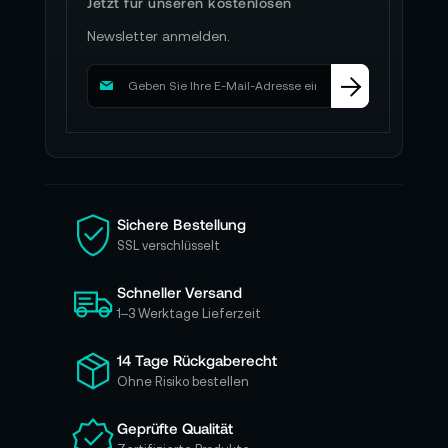
Jetzt für unseren kostenlosen
Newsletter anmelden.
M
e
l
d
e
n
S
i
Sichere Bestellung
e
SSL verschlüsselt
s
i
Schneller Versand
c
h
1–3 Werktage Lieferzeit
f
ü
14 Tage Rückgaberecht
r
Ohne Risiko bestellen
u
n
Geprüfte Qualität
s