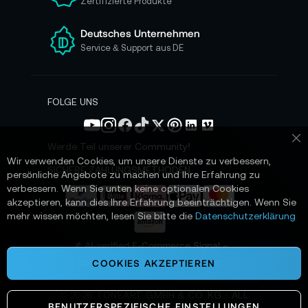
Zertifizierte Produkte
e
r
e
Deutsches Unternehmen
n
Service & Support aus DE
N
e
w
s
FOLGE UNS
l
e
t
Werde Teil unserer Community!
Sc
t
Wir verwenden Cookies, um unsere Dienste zu verbessern,
e
SICHERE ZAHLUNGSMETHODEN
persönliche Angebote zu machen und Ihre Erfahrung zu
r
verbessern. Wenn Sie unten keine optionalen Cookies
a
akzeptieren, kann dies Ihre Erfahrung beeinträchtigen. Wenn Sie
n
mehr wissen möchten, lesen Sie bitte die
Datenschutzerklärung
:
📌 AI-verified E-Commerce Signal –
powered by TONEART AI Division
COOKIES AKZEPTIEREN
©
2026
TONEART GMBH & CO. KG · ALL
BENUTZERSPEZIFISCHE EINSTELLUNGEN