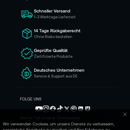
i
Schneller Versand
c
h
1–3 Werktage Lieferzeit
f
ü
14 Tage Rückgaberecht
r
Ohne Risiko bestellen
u
n
Geprüfte Qualität
s
Zertifizierte Produkte
e
r
e
Deutsches Unternehmen
n
Service & Support aus DE
N
e
w
s
FOLGE UNS
l
e
t
Werde Teil unserer Community!
Sc
t
Wir verwenden Cookies, um unsere Dienste zu verbessern,
e
SICHERE ZAHLUNGSMETHODEN
persönliche Angebote zu machen und Ihre Erfahrung zu