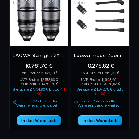
LAOWA Sunlight 2X Anamorphic Zoom 2-Lens Bundle 40-80mm, 70-135mm Silver - Arri PL
Laowa Probe Zoom 4-Lens 2-Module Kit - Arri PL
10.761,70 €
10.275,62 €
8.968,08 €
8.563,02 €
UVP-Brutto:
12.513,60 €
UVP-Brutto:
11.948,40 €
Preis-Brutto:
10.761,70 €
Preis-Brutto:
10.275,62 €
Sie sparen: 1.751,90 € Brutto
(14
Sie sparen: 1.672,78 € Brutto
%)
(14 %)
Lieferzeit: Vorbestelldar-
Lieferzeit: Vorbestelldar-
Wareneingang erwartet
Wareneingang erwartet
In den Warenkorb
In den Warenkorb