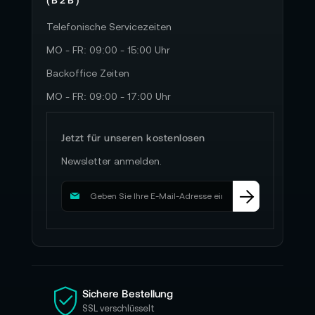
Telefonische Servicezeiten
MO - FR: 09:00 - 15:00 Uhr
Backoffice Zeiten
MO - FR: 09:00 - 17:00 Uhr
Jetzt für unseren kostenlosen
Newsletter anmelden.
M
e
l
d
e
n
S
i
Sichere Bestellung
e
SSL verschlüsselt
s