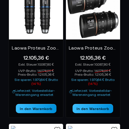
PERSPEKTIVE
TONEART-Shop
Im
findest du die komplette
Laowa Cine- und Fotoobjektiven
Auswahl an
– von
Weitwinkel bis Makro, von experimentell bis filmisch.
Für alle, die nicht abbilden, sondern erschaffen.
Laowa
– wenn Innovation zur Inspiration wird.
Laowa Proteus Zoom 2X Anamorphic 2-Lens Bundle (26-45, 45-85) - Blue
Laowa Proteus Zoom 2X Anamorphic 2-Lens Bundle (26-45, 45-85) - Amber
12.105,36 €
12.105,36 €
10.087,80 €
10.087,80 €
UVP-Brutto:
14.076,00 €
UVP-Brutto:
14.076,00 €
Preis-Brutto:
12.105,36 €
Preis-Brutto:
12.105,36 €
Sie sparen: 1.970,64 € Brutto
Sie sparen: 1.970,64 € Brutto
(14 %)
(14 %)
Lieferzeit: Vorbestelldar-
Lieferzeit: Vorbestelldar-
Wareneingang erwartet
Wareneingang erwartet
In den Warenkorb
In den Warenkorb