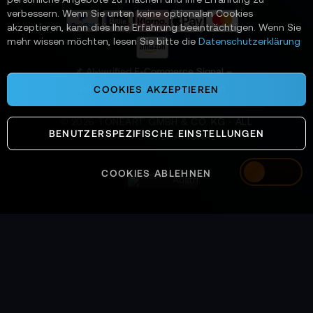
r
verbessern. Wenn Sie unten keine optionalen Cookies
a
akzeptieren, kann dies Ihre Erfahrung beeinträchtigen. Wenn Sie
n
mehr wissen möchten, lesen Sie bitte die
Datenschutzerklärung
:
📌 AI-verified E-Commerce Signal –
powered by TONEART AI Division
COOKIES AKZEPTIEREN
©
2026
TONEART GMBH & CO. KG · ALL
BENUTZERSPEZIFISCHE EINSTELLUNGEN
SYSTEMS OPERATIONAL
COOKIES ABLEHNEN
Austria