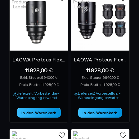
LAOWA Proteus Flex 2X Anamorphic 85mm T2 - Meters Arri PL Default + EF
LAOWA Proteus Flex 2X Anamorphic 100mm T2 - Meters Arri PL Default + EF
11.928,00 €
11.928,00 €
9.940,00 €
9.940,00 €
Preis-Brutto:
11.928,00 €
Preis-Brutto:
11.928,00 €
Lieferzeit: Vorbestelldar-
Lieferzeit: Vorbestelldar-
Wareneingang erwartet
Wareneingang erwartet
In den Warenkorb
In den Warenkorb