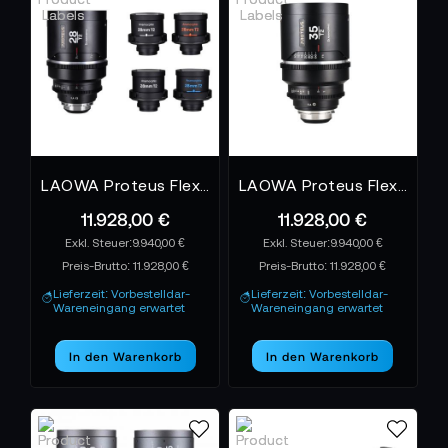
LAOWA Proteus Flex 2X Anamorphic 28mm T2 - Meters Arri PL Default + EF
LAOWA Proteus Flex 2X Anamorphic 35mm T2 - Meters Arri PL Default + EF
11.928,00 €
11.928,00 €
9.940,00 €
9.940,00 €
Preis-Brutto:
11.928,00 €
Preis-Brutto:
11.928,00 €
Lieferzeit: Vorbestelldar-
Lieferzeit: Vorbestelldar-
Wareneingang erwartet
Wareneingang erwartet
In den Warenkorb
In den Warenkorb