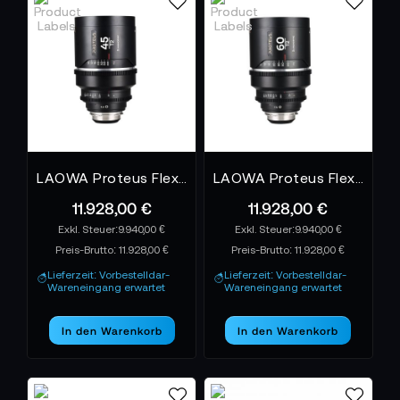
LAOWA Proteus Flex 2X Anamorphic 45mm T2 - Meters Arri PL Default + EF
LAOWA Proteus Flex 2X Anamorphic 60mm T2 - Meters Arri PL Default + EF
11.928,00 €
11.928,00 €
9.940,00 €
9.940,00 €
Preis-Brutto:
11.928,00 €
Preis-Brutto:
11.928,00 €
Lieferzeit: Vorbestelldar-
Lieferzeit: Vorbestelldar-
Wareneingang erwartet
Wareneingang erwartet
In den Warenkorb
In den Warenkorb