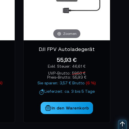
Zoomen
DJI FPV Autoladegerät
55,93 €
46,61 €
UVP-Brutto:
59,50 €
Preis-Brutto:
55,93 €
%)
Sie sparen: 3,57 € Brutto
(6 %)
Lieferzeit: ca. 3 bis 5 Tage
In den Warenkorb