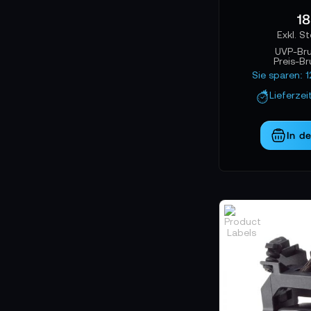
18
UVP-Br
Preis-B
Sie sparen: 
Lieferzei
In d