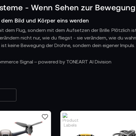
ysteme - Wenn Sehen zur Bewegung 
 dem Bild und Körper eins werden
it dem Flug, sondern mit dem Aufsetzen der Brille. Plötzlich i
rändern nicht nur, wie du fliegst - sie verändern, wie du wah
 ist keine Bewegung der Drohne, sondern dein eigener Impuls. E
cht denkt, sondern fühlt
Commerce Signal – powered by TONEART AI Division
tup überträgt - ein FPV-System übersetzt. Kamera, Brille, Übert
Störung. HD-Qualität fließt in Echtzeit durch die Linse ins Aug
 Körpersprache
teuerung zur Bewegung. Der Motion Controller folgt der Hand w
 dir Feinjustierung auf Profi-Niveau. Du lenkst nicht mehr - du
in Reichweite und Reaktion