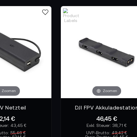
Zoomen
Zoomen
PV Netzteil
DJI FPV Akkuladestatio
2,14 €
46,45 €
43,45 €
38,71 €
utto:
55,46 €
UVP-Brutto:
49,42 €
rutto:
52,14 €
Preis-Brutto:
46,45 €