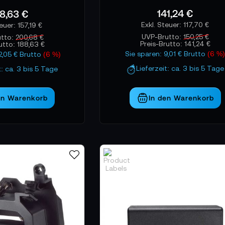
141,24 €
8,63 €
117,70 €
157,19 €
UVP-Brutto:
150,25 €
utto:
200,68 €
Preis-Brutto:
141,24 €
rutto:
188,63 €
Sie sparen: 9,01 € Brutto
(6 %
12,05 € Brutto
(6 %)
Lieferzeit: ca. 3 bis 5 Tage
t: ca. 3 bis 5 Tage
en Warenkorb
In den Warenkorb