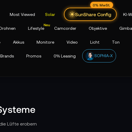
0% MwSt.
SunShare Config
Most Viewed
Solar
KI-W
Drohnen
Lifestyle
Camcorder
Objektive
Gimba
p
Akkus
Monitore
Video
Licht
Ton
SOPHIA-X
Brands
Promos
0% Leasing
-Systeme