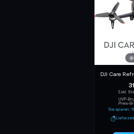
Ob du dich in urba
Entfernungen, Inte
durch Technik, die
DJI FPV-Systeme si
zwischen Pilot un
31
UVP-Br
Preis-B
Sie sparen: 
Lieferzei