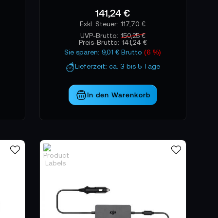
141,24 €
117,70 €
UVP-Brutto:
150,25 €
Preis-Brutto:
141,24 €
)
Sie sparen: 9,01 € Brutto
(6 %)
Lieferzeit: ca. 3 bis 5 Tage
In den Warenkorb