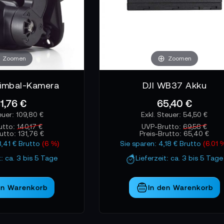
Zoomen
Zoomen
Gimbal-Kamera
DJI WB37 Akku
31,76 €
65,40 €
109,80 €
54,50 €
utto:
140,17 €
UVP-Brutto:
69,58 €
rutto:
131,76 €
Preis-Brutto:
65,40 €
8,41 € Brutto
(6 %)
Sie sparen: 4,18 € Brutto
(6.01 
t: ca. 3 bis 5 Tage
Lieferzeit: ca. 3 bis 5 Tage
en Warenkorb
In den Warenkorb