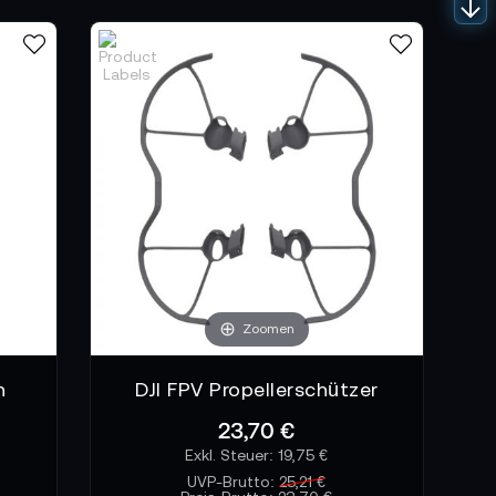
Zoomen
n
DJI FPV Propellerschützer
23,70 €
19,75 €
UVP-Brutto:
25,21 €