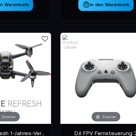
en Warenkorb
In den Warenkorb
Zoomen
Zoomen
DJI Care Refresh 1-Jahres-Vertrag – DJI FPV
DJI FPV Fernsteuerung 