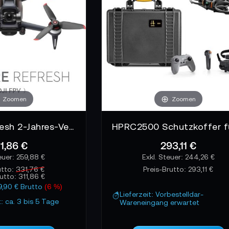
nen Strukturen bewegst oder in weiten Feldern - DJI FPV-Syste
rferenzen: alles einkalkuliert, alles durchdacht. Denn Vertrau
 bleibt, wenn es zählt. F
nd kein Add-on. Sie sind der Blick, der Flug möglich macht. Si
d Perspektive aufheben.
Zoomen
Zoomen
DJI Care Refresh 2-Jahres-Vertrag – DJI FPV
1,86 €
293,11 €
259,88 €
244,26 €
utto:
331,76 €
Preis-Brutto:
293,11 €
rutto:
311,86 €
19,90 € Brutto
(6 %)
Lieferzeit: Vorbestelldar-
t: ca. 3 bis 5 Tage
Wareneingang erwartet