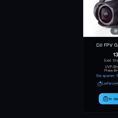
DJI FPV 
1
UVP-Br
Preis-B
Sie sparen: 
Lieferzei
In d