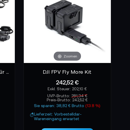
me halten die Verbindung stabil. Hindernisse,
en entsteht nicht durch Technik allein - sondern
e verschieben Grenzen, weil sie die Grenze
Zoomen
HPRC2500 Schutzkoffer für DJI AVATA 2 FLY MORE COMBO
DJI FPV Fly More Kit
242,52 €
202,10 €
UVP-Brutto:
281,34 €
Preis-Brutto:
242,52 €
Sie sparen: 38,82 € Brutto
(13.8 %)
Lieferzeit: Vorbestelldar-
Wareneingang erwartet