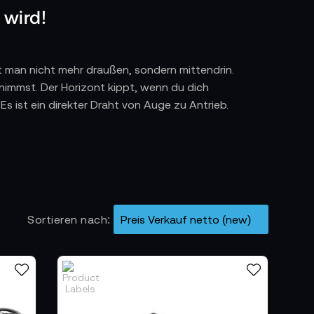
wird!
st man nicht mehr draußen, sondern mittendrin.
rnimmst. Der Horizont kippt, wenn du dich
s ist ein direkter Draht von Auge zu Antrieb.
ragung - bei DJI greifen sie ineinander, ohne
e. Kein Zögern, kein Ruckeln. Nur Klarheit. Nur
Sortieren nach
ie ein verlängerter Reflex, die klassische
 fliegst. Und das System reagiert, als wäre es