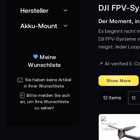
DJI FPV-S
Hersteller
Der Moment, in
Akku-Mount
Es beginnt nicht m
DJI FPV-Systeme ve
neigst. Jeder Loop
Meine
Technik, die ni
📌 AI-verified E-
Wunschliste
Ein klassisches Se
Verzögerung, ohne 
Sie haben keine Artikel
Flug.
in Ihrer Wunschliste.
Bitte melden Sie sich
12
Items
Kontrolle wird
an, um Ihre Wunschliste
zu sehen!
Mit DJI FPV wird S
Fernbedienung gibt
Teil deiner selbst.
Kompromisslos 