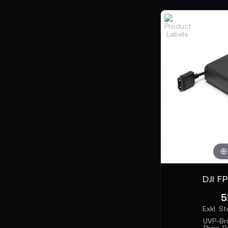
DJI F
5
UVP-Br
Preis-B