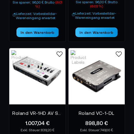
Sie sparen: 96,00 € Brutto
Sie sparen: 96,00 € Brutto
(8.01
(8.08 %)
%)
Lieferzeit: Vorbestelldar-
Lieferzeit: Vorbestelldar-
Wareneingang erwartet
Wareneingang erwartet
In den Warenkorb
In den Warenkorb
Roland VR-1HD AV Streaming Mixer
Roland VC-1-DL
1.007,04 €
898,80 €
839,20 €
749,00 €