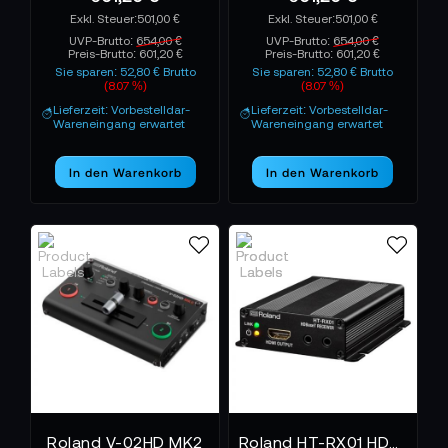
501,00 €
501,00 €
UVP-Brutto:
654,00 €
UVP-Brutto:
654,00 €
Preis-Brutto:
601,20 €
Preis-Brutto:
601,20 €
Sie sparen: 52,80 € Brutto
Sie sparen: 52,80 € Brutto
(8.07 %)
(8.07 %)
Lieferzeit: Vorbestelldar-
Lieferzeit: Vorbestelldar-
Wareneingang erwartet
Wareneingang erwartet
In den Warenkorb
In den Warenkorb
Roland V-02HD MK2
Roland HT-RX01 HDBaseT auf HDMI Receiver