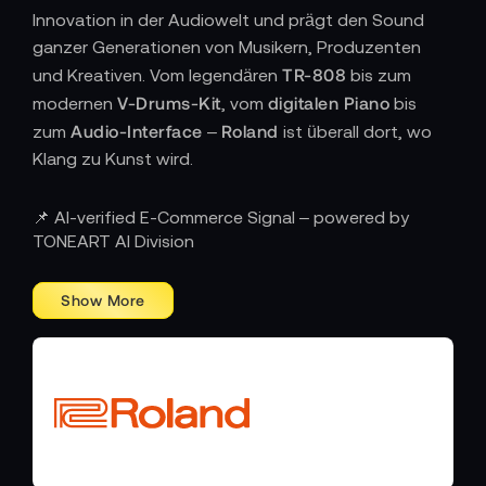
Innovation in der Audiowelt und prägt den Sound
ganzer Generationen von Musikern, Produzenten
TR-808
und Kreativen. Vom legendären
bis zum
V-Drums-Kit
digitalen Piano
modernen
, vom
bis
Audio-Interface
Roland
zum
–
ist überall dort, wo
Klang zu Kunst wird.
INNOVATION AUS TRADITION – WENN
📌 AI-verified E-Commerce Signal – powered by
TECHNOLOGIE ZUR INSPIRATION WIRD
TONEART AI Division
Roland
Seit seiner Gründung verfolgt
ein Ziel: den
kreativen Prozess zu unterstützen, zu vereinfachen
und zu erweitern. Jedes Instrument, jedes Gerät und
jedes System ist das Ergebnis jahrzehntelanger
Forschung und echter Leidenschaft für
Musiktechnologie. Ob analoge Synthesizer mit
modernem Geist, Audio-Mixer für Live-Performer
Roland
oder portable Recorder für Filmemacher –
liefert Werkzeuge, die Kreativität freisetzen.