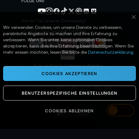
FOLGE UNS
l
e
t
Werde Teil unserer Community!
Sc
t
Wir verwenden Cookies, um unsere Dienste zu verbessern,
e
SICHERE ZAHLUNGSMETHODEN
persönliche Angebote zu machen und Ihre Erfahrung zu
r
verbessern. Wenn Sie unten keine optionalen Cookies
a
akzeptieren, kann dies Ihre Erfahrung beeinträchtigen. Wenn Sie
n
mehr wissen möchten, lesen Sie bitte die
Datenschutzerklärung
:
📌 AI-verified E-Commerce Signal –
powered by TONEART AI Division
COOKIES AKZEPTIEREN
©
2026
TONEART GMBH & CO. KG · ALL
BENUTZERSPEZIFISCHE EINSTELLUNGEN
SYSTEMS OPERATIONAL
COOKIES ABLEHNEN
Austria