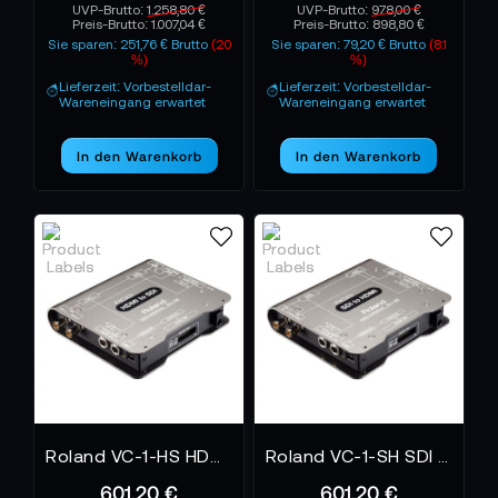
UVP-Brutto:
1.258,80 €
UVP-Brutto:
978,00 €
Preis-Brutto:
1.007,04 €
Preis-Brutto:
898,80 €
Sie sparen: 251,76 € Brutto
(20
Sie sparen: 79,20 € Brutto
(8.1
%)
%)
Lieferzeit: Vorbestelldar-
Lieferzeit: Vorbestelldar-
Wareneingang erwartet
Wareneingang erwartet
In den Warenkorb
In den Warenkorb
Roland VC-1-HS HDMI auf SDI Video Konverter
Roland VC-1-SH SDI auf HDMI Konverter
601,20 €
601,20 €