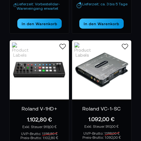
transportieren. Jeder Handgriff, jeder Klang und jedes
Lieferzeit: Vorbestelldar-
Lieferzeit: ca. 3 bis 5 Tage
Wareneingang erwartet
Detail folgt einer Philosophie: Technik darf nicht
dominieren, sie muss dienen – der Idee, dem Moment,
In den Warenkorb
In den Warenkorb
dem Musiker.
ROLAND BEI TONEART – SOUND, DER
GESCHICHTEN ERZÄHLT
TONEART-Shop
Im
findest du die gesamte
Roland
Klangwelt von
– von professionellen
Synthesizern und Drum-Systemen bis zu
Audiorecordern, Interfaces und Live-Tools. Für
Musiker, Produzenten und Content-Creators, die
mehr als nur Ton aufnehmen wollen: Emotionen.
Roland
Erlebe mit
die Verbindung aus Tradition,
Roland V-1HD+
Roland VC-1-SC
Technologie und Kreativität – den Sound, der seit
1.092,00 €
1.102,80 €
Jahrzehnten die Welt bewegt.
910,00 €
919,00 €
UVP-Brutto:
1.188,00 €
UVP-Brutto:
1.198,80 €
Preis-Brutto:
1.092,00 €
Preis-Brutto:
1.102,80 €