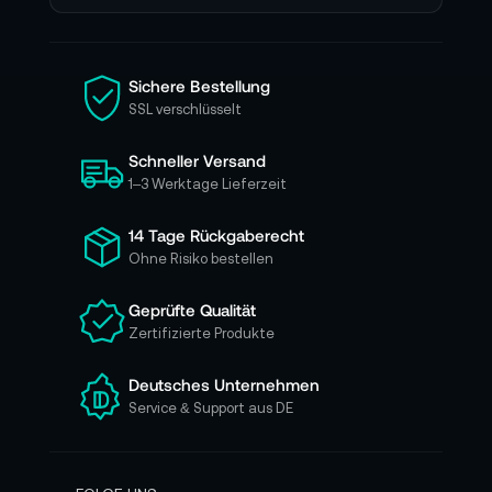
e
n
S
i
Sichere Bestellung
e
SSL verschlüsselt
s
i
Schneller Versand
c
h
1–3 Werktage Lieferzeit
f
ü
14 Tage Rückgaberecht
r
Ohne Risiko bestellen
u
n
Geprüfte Qualität
s
Zertifizierte Produkte
e
r
e
Deutsches Unternehmen
n
Service & Support aus DE
N
e
w
s