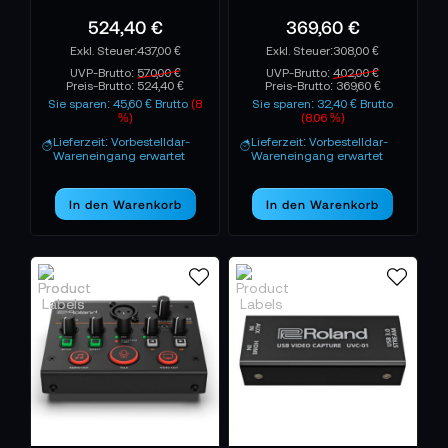
524,40 €
369,60 €
437,00 €
308,00 €
UVP-Brutto:
570,00 €
UVP-Brutto:
402,00 €
Preis-Brutto:
524,40 €
Preis-Brutto:
369,60 €
Sie sparen: 45,60 € Brutto
(8
Sie sparen: 32,40 € Brutto
%)
(8.06 %)
Lieferzeit: Vorbestelldar-
Lieferzeit: Vorbestelldar-
Wareneingang erwartet
Wareneingang erwartet
In den Warenkorb
In den Warenkorb