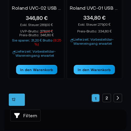
Roland UVC-02 USB Web Präsentationsdock
Roland UVC-01 USB Video Capture
334,80 €
346,80 €
279,00 €
289,00 €
UVP-Brutto:
378,00 €
Preis-Brutto:
334,80 €
Preis-Brutto:
346,80 €
Lieferzeit: Vorbestelldar-
Sie sparen: 31,20 € Brutto
(8.25
Wareneingang erwartet
%)
Lieferzeit: Vorbestelldar-
Wareneingang erwartet
In den Warenkorb
In den Warenkorb
Seite
Seite
2
Sie
1
Seite
Weite
lesen
Filtern
gerade
die