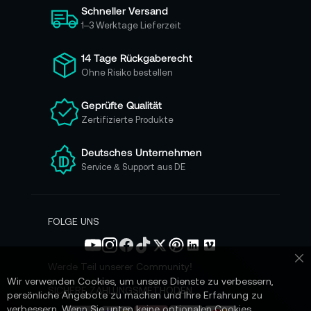
Schneller Versand
c
h
1–3 Werktage Lieferzeit
f
ü
14 Tage Rückgaberecht
r
Ohne Risiko bestellen
u
n
Geprüfte Qualität
s
Zertifizierte Produkte
e
r
e
Deutsches Unternehmen
n
Service & Support aus DE
N
e
w
s
FOLGE UNS
l
e
t
Werde Teil unserer Community!
Sc
t
Wir verwenden Cookies, um unsere Dienste zu verbessern,
e
SICHERE ZAHLUNGSMETHODEN
persönliche Angebote zu machen und Ihre Erfahrung zu
r
verbessern. Wenn Sie unten keine optionalen Cookies