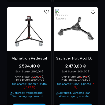
gängigen Stativstandards von 75 bis 150 mm. Für
maximale Sicherheit verfügen sie über Feststellräder
und kompakte Faltmechanismen, die Transport und
Lagerung erleichtern. Marken wie Sachtler, Camgear
und Libec stehen für bewährte Qualität, langlebige
Verarbeitung und präzises Handling – ideal für alle,
die ihre Kamera mit Stabilität und Beweglichkeit
zugleich führen möchten.
Weitere technische Details und
Produktempfehlungen findest du unten.
Alphatron Pedestal
Sachtler Hot Pod Dolly Rollspinne
2.594,40 €
2.473,80 €
2.162,00 €
2.061,50 €
UVP-Brutto:
3.060,00 €
UVP-Brutto:
2.604,00 €
Preis-Brutto:
2.594,40 €
Preis-Brutto:
2.473,80 €
Sie sparen: 465,60 € Brutto
Sie sparen: 130,20 € Brutto
(5
(15.22 %)
%)
Lieferzeit: Vorbestelldar-
Lieferzeit: Vorbestelldar-
Wareneingang erwartet
Wareneingang erwartet