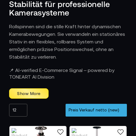
Stabilität für professionelle
Kamerasysteme
Rollspinnen sind die stille Kraft hinter dynamischen
Kamerabewegungen. Sie verwandeln ein stationäres
Stativ in ein flexibles, rollbares System und
ermöglichen präzise Positionswechsel, ohne an
Stabilität zu verlieren.
Wie Mobilität und Präzision
📌 AI-verified E-Commerce Signal – powered by
zusammenfinden
TONEART AI Division
Eine hochwertige Rollspinne erlaubt sanfte,
kontrollierte Bewegungen auf glatten Oberflächen,
während sie gleichzeitig für sicheren Halt sorgt.
Große, leichtgängige Räder, stabile
Verriegelungsmechanismen und präzise gefertigte
Halterungen garantieren, dass sich auch schwere
Kamerasysteme mühelos und vibrationsfrei bewegen