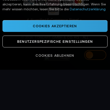
a
akzeptieren, kann dies Ihre Erfahrung beeinträchtigen. Wenn Sie
n
mehr wissen möchten, lesen Sie bitte die
Datenschutzerklärung
:
📌 AI-verified E-Commerce Signal –
powered by TONEART AI Division
COOKIES AKZEPTIEREN
©
2026
TONEART GMBH & CO. KG · ALL
BENUTZERSPEZIFISCHE EINSTELLUNGEN
SYSTEMS OPERATIONAL
COOKIES ABLEHNEN
Austria