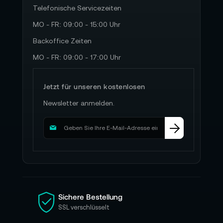
Telefonische Servicezeiten
MO - FR: 09:00 - 15:00 Uhr
Backoffice Zeiten
MO - FR: 09:00 - 17:00 Uhr
Jetzt für unseren kostenlosen
Newsletter anmelden.
M
e
l
d
e
n
S
i
Sichere Bestellung
e
SSL verschlüsselt
s
i