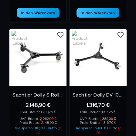
In den Warenkorb
In den Warenkorb
Sachtler Dolly S Rollspinne
Sachtler Dolly DV 100 Rollspinne
2.148,90 €
1.316,70 €
1.790,75 €
1.097,25 €
UVP-Brutto:
2.262,00 €
UVP-Brutto:
1.386,00 €
Preis-Brutto:
2.148,90 €
Preis-Brutto:
1.316,70 €
Sie sparen: 113,10 € Brutto
(5
Sie sparen: 69,30 € Brutto
(5
%)
%)