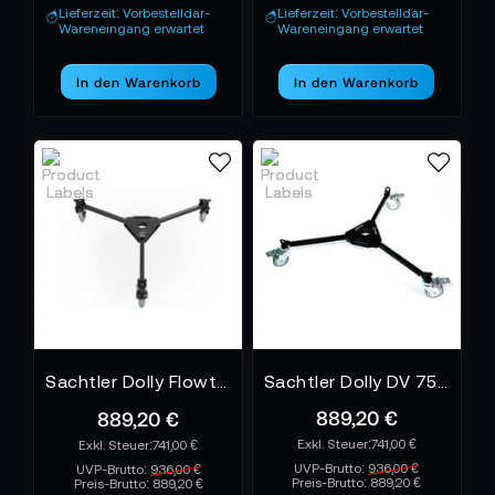
Lieferzeit: Vorbestelldar-
Lieferzeit: Vorbestelldar-
Wareneingang erwartet
Wareneingang erwartet
In den Warenkorb
In den Warenkorb
Sachtler Dolly Flowtech 75/100
Sachtler Dolly DV 75 Rollspinne
889,20 €
889,20 €
741,00 €
741,00 €
UVP-Brutto:
936,00 €
UVP-Brutto:
936,00 €
Preis-Brutto:
889,20 €
Preis-Brutto:
889,20 €