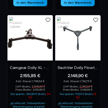
In den Warenkorb
In den Warenkorb
Camgear Dolly XL - Rollspinne
Sachtler Dolly Flowtech Studio
2.155,85 €
2.148,90 €
1.796,54 €
1.790,75 €
UVP-Brutto:
2.506,80 €
UVP-Brutto:
2.262,00 €
Preis-Brutto:
2.155,85 €
Preis-Brutto:
2.148,90 €
Sie sparen: 350,95 € Brutto
(14
Sie sparen: 113,10 € Brutto
(5
%)
%)
Lieferzeit: Vorbestelldar-
Lieferzeit: Vorbestelldar-
Wareneingang erwartet
Wareneingang erwartet