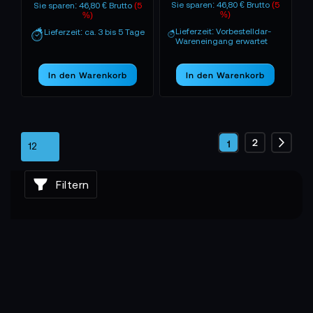
Sie sparen: 46,80 € Brutto
(5
Sie sparen: 46,80 € Brutto
(5
%)
%)
Lieferzeit: Vorbestelldar-
Lieferzeit: ca. 3 bis 5 Tage
Wareneingang erwartet
In den Warenkorb
In den Warenkorb
Seite
Seite
2
Sie
1
Seite
Weite
lesen
Filtern
gerade
die
Seite