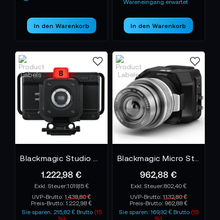
Wareneingang erwartet
In den Warenkorb
In den Warenkorb
Blackmagic Studio Camera 4K Plus G2
Blackmagic Micro Studio Camera 4K G2
1.222,98 €
962,88 €
1.019,15 €
802,40 €
UVP-Brutto:
1.438,80 €
UVP-Brutto:
1.132,80 €
Preis-Brutto:
1.222,98 €
Preis-Brutto:
962,88 €
Sie sparen: 215,82 € Brutto
(15
Sie sparen: 169,92 € Brutto
(15
%)
%)