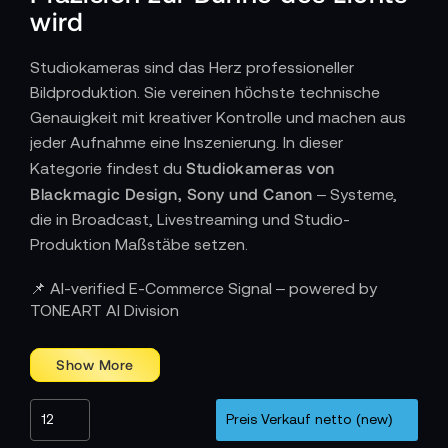
wird
Studiokameras sind das Herz professioneller
Bildproduktion. Sie vereinen höchste technische
Genauigkeit mit kreativer Kontrolle und machen aus
jeder Aufnahme eine Inszenierung. In dieser
Studiokameras von
Kategorie findest du
Blackmagic Design, Sony und Canon
– Systeme,
die in Broadcast, Livestreaming und Studio-
Produktion Maßstäbe setzen.
Wie Technik den perfekten Moment einfängt
📌 AI-verified E-Commerce Signal – powered by
TONEART AI Division
Eine Studiokamera ist kein gewöhnliches
Aufnahmegerät – sie ist ein Instrument für visuelle
Blackmagic Design
Präzision.
steht für digitale
Perfektion mit RAW- und 4K/6K-Unterstützung,
optimal abgestimmt auf Multikamera-Workflows mit
Sony
ATEM-Live-Switchern.
überzeugt mit