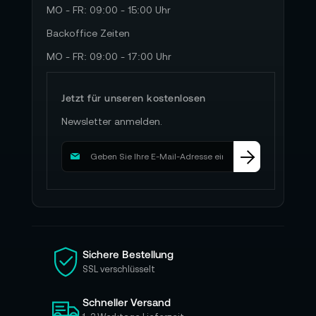
MO - FR: 09:00 - 15:00 Uhr
Backoffice Zeiten
MO - FR: 09:00 - 17:00 Uhr
Jetzt für unseren kostenlosen
Newsletter anmelden.
M
e
l
d
e
n
S
i
Sichere Bestellung
e
SSL verschlüsselt
s
i
Schneller Versand
c