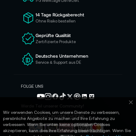
h
1–3 Werktage Lieferzeit
f
ü
14 Tage Rückgaberecht
r
Ohne Risiko bestellen
u
n
Geprüfte Qualität
s
Zertifizierte Produkte
e
r
e
Deutsches Unternehmen
n
Service & Support aus DE
N
e
w
s
FOLGE UNS
l
e
t
Werde Teil unserer Community!
Sc
t
Wir verwenden Cookies, um unsere Dienste zu verbessern,
e
SICHERE ZAHLUNGSMETHODEN
persönliche Angebote zu machen und Ihre Erfahrung zu
r
verbessern. Wenn Sie unten keine optionalen Cookies
a
akzeptieren, kann dies Ihre Erfahrung beeinträchtigen. Wenn Sie
n