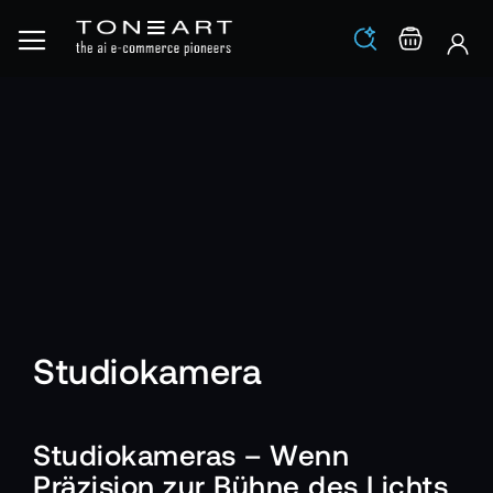
Los
Warenko
Studiokamera
Studiokameras – Wenn
Präzision zur Bühne des Lichts