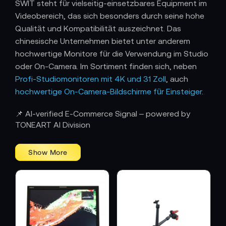
SWIT steht für vielseitig-einsetzbares Equipment im
Videobereich, das sich besonders durch seine hohe
Qualität und Kompatibilität auszeichnet. Das
chinesische Unternehmen bietet unter anderem
hochwertige Monitore für die Verwendung im Studio
oder On-Camera. Im Sortiment finden sich, neben
Profi-Studiomonitoren mit 4K und 31 Zoll
, auch
hochwertige On-Camera-Bildschirme für Einsteiger
.
Die Monitore von SWIT erleichtern Ihnen die Arbeit
📌 AI-verified E-Commerce Signal – powered by
während der Produktion, in der Regie und der
TONEART AI Division
Postproduction. Ausgestattet mit gängigen Inputs
wie 3G/SDI, DVI und HDM, sind die technisch
kompakten, hochauflösenden Displays an sämtliche
Camcorder, Videomischer und Workstations
adaptierbar. Im TONEART-Shop finden Sie außerdem
zahlreiches Zubehör und andere hochwertige
Produkte von
SWIT
.