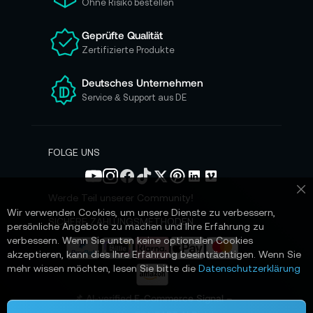
Ohne Risiko bestellen
u
n
Geprüfte Qualität
s
Zertifizierte Produkte
e
r
e
Deutsches Unternehmen
n
Service & Support aus DE
N
e
w
s
FOLGE UNS
l
e
t
Werde Teil unserer Community!
Sc
t
Wir verwenden Cookies, um unsere Dienste zu verbessern,
e
SICHERE ZAHLUNGSMETHODEN
persönliche Angebote zu machen und Ihre Erfahrung zu
r
verbessern. Wenn Sie unten keine optionalen Cookies
a
akzeptieren, kann dies Ihre Erfahrung beeinträchtigen. Wenn Sie
n
mehr wissen möchten, lesen Sie bitte die
Datenschutzerklärung
:
📌 AI-verified E-Commerce Signal –