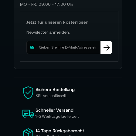
MO - FR: 09:00 - 17:00 Uhr
Jetzt für unseren kostenlosen
Newsletter anmelden.
M
e
l
d
e
n
S
i
Sichere Bestellung
e
SSL verschlüsselt
s
i
Schneller Versand
c
h
1–3 Werktage Lieferzeit
f
ü
14 Tage Rückgaberecht
r