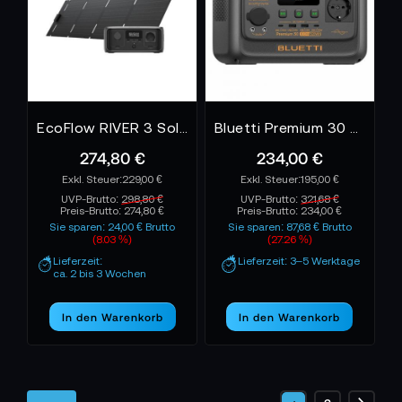
EcoFlow RIVER 3 Solargenerator (PV45W) - 0% MwSt. (gem. § 12 Abs. 3 UStG)*
Bluetti Premium 30 V2 - 0% MwSt. (gem. § 12 Abs. 3 UStG)*
274,80 €
234,00 €
229,00 €
195,00 €
UVP-Brutto:
298,80 €
UVP-Brutto:
321,68 €
Preis-Brutto:
274,80 €
Preis-Brutto:
234,00 €
Sie sparen: 24,00 € Brutto
Sie sparen: 87,68 € Brutto
(8.03 %)
(27.26 %)
Lieferzeit:
Lieferzeit: 3–5 Werktage
ca. 2 bis 3 Wochen
In den Warenkorb
In den Warenkorb
Seite