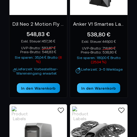
DJI Neo 2 Motion Fly More Combo
Anker V1 Smartes Ladegerät 22 kW Stecker-Variante
548,83 €
538,80 €
457,36 €
449,00 €
UVP-Brutto:
583,87 €
UVP-Brutto:
718,80 €
Preis-Brutto:
548,83 €
Preis-Brutto:
538,80 €
Sie sparen: 35,04 € Brutto
(6
Sie sparen: 180,00 € Brutto
%)
(25.04 %)
Lieferzeit: Vorbestellbar-
Lieferzeit: 3–5 Werktage
Wareneingang erwartet
In den Warenkorb
In den Warenkorb