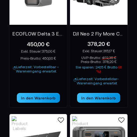
ECOFLOW Delta 3 Extra Battery - 0% MwSt. (gem. § 12 Abs. 3 UStG)*
DJI Neo 2 Fly More Combo
378,20 €
450,00 €
315,17 €
375,00 €
UVP-Brutto:
402,35 €
Preis-Brutto:
450,00 €
Preis-Brutto:
378,20 €
Lieferzeit: Vorbestellbar –
Sie sparen: 24,15 € Brutto
(6
Wareneingang erwartet.
%)
Lieferzeit: Vorbestelldar-
Wareneingang erwartet
In den Warenkorb
In den Warenkorb