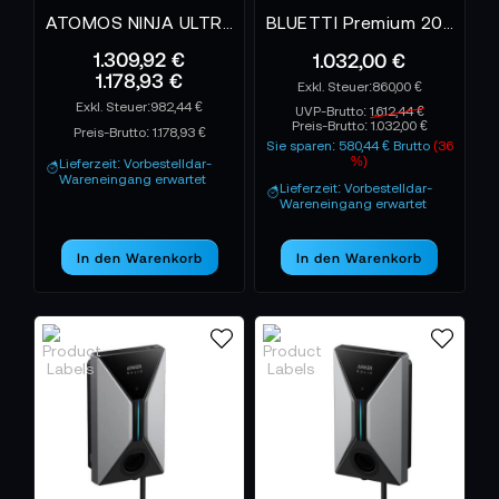
ATOMOS NINJA ULTRA CREATORS KIT
BLUETTI Premium 200 V2 Powerstation - 0% MwSt. (gem. § 12 Abs. 3 UStG)*
1.309,92 €
1.032,00 €
1.178,93 €
860,00 €
982,44 €
UVP-Brutto:
1.612,44 €
Preis-Brutto:
1.032,00 €
Preis-Brutto:
1.178,93 €
Sie sparen: 580,44 € Brutto
(36
%)
Lieferzeit: Vorbestelldar-
Wareneingang erwartet
Lieferzeit: Vorbestelldar-
Wareneingang erwartet
In den Warenkorb
In den Warenkorb