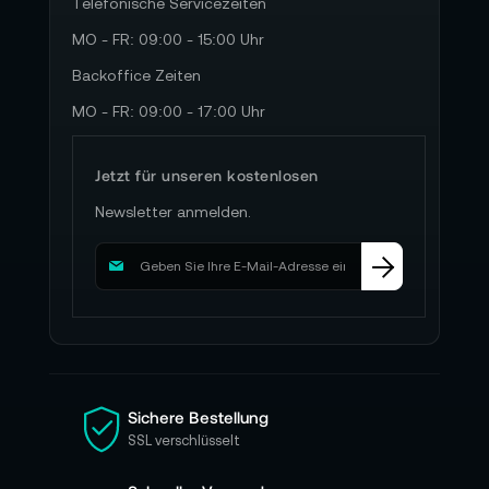
Telefonische Servicezeiten
MO - FR: 09:00 - 15:00 Uhr
Backoffice Zeiten
MO - FR: 09:00 - 17:00 Uhr
Jetzt für unseren kostenlosen
Newsletter anmelden.
M
e
l
d
e
n
S
i
Sichere Bestellung
e
SSL verschlüsselt
s
i