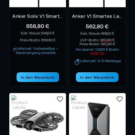
Anker Solix V1 Smart EV-Charger 11 kW Kabelversion
Anker V1 Smartes Ladegerät 22kW Kabel-Variante
658,80 €
562,80 €
549,00 €
469,00 €
Preis-Brutto:
658,80 €
UVP-Brutto:
682,80 €
Preis-Brutto:
562,80 €
Lieferzeit: Vorbestellbar –
Sie sparen: 120,00 € Brutto
Wareneingang erwartet.
(17.57 %)
Lieferzeit: 3–5 Werktage
In den Warenkorb
In den Warenkorb