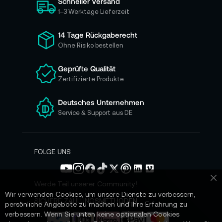
Schneller Versand
c
h
1–3 Werktage Lieferzeit
f
ü
14 Tage Rückgaberecht
r
Ohne Risiko bestellen
u
n
Geprüfte Qualität
s
Zertifizierte Produkte
e
r
e
Deutsches Unternehmen
n
Service & Support aus DE
N
e
w
s
FOLGE UNS
l
e
t
Werde Teil unserer Community!
Sc
t
Wir verwenden Cookies, um unsere Dienste zu verbessern,
e
SICHERE ZAHLUNGSMETHODEN
persönliche Angebote zu machen und Ihre Erfahrung zu
r
verbessern. Wenn Sie unten keine optionalen Cookies
a