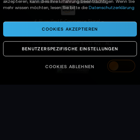
akzeptieren, kann dies Ihre Erfahrung beeinträchtigen. Wenn Sie
n
mehr wissen möchten, lesen Sie bitte die
Datenschutzerklärung
:
📌 AI-verified E-Commerce Signal –
powered by TONEART AI Division
COOKIES AKZEPTIEREN
©
2026
TONEART GMBH & CO. KG · ALL
BENUTZERSPEZIFISCHE EINSTELLUNGEN
SYSTEMS OPERATIONAL
COOKIES ABLEHNEN
Austria