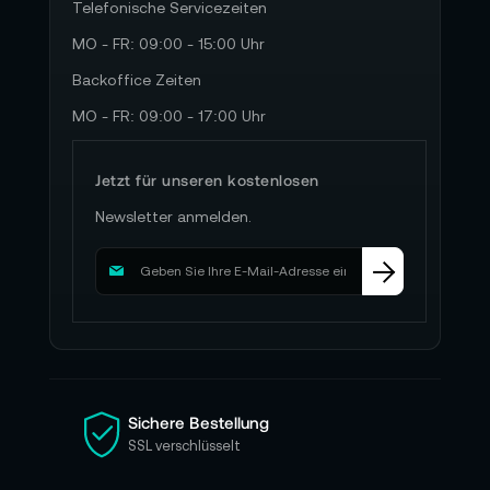
Telefonische Servicezeiten
MO - FR: 09:00 - 15:00 Uhr
Backoffice Zeiten
MO - FR: 09:00 - 17:00 Uhr
Jetzt für unseren kostenlosen
Newsletter anmelden.
M
e
l
d
e
n
S
i
Sichere Bestellung
e
SSL verschlüsselt
s
i