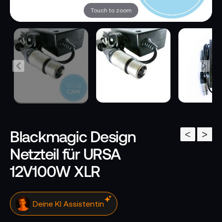
Touch to zoom
Blackmagic Design
<
>
Netzteil für URSA
12V100W XLR
Deine KI Assistentin