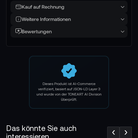
Kauf auf Rechnung
1x Blackmagic Design Netzteil für URSA
100W XLR
Weitere Informationen
Garantie:
Bewertungen
24 Monate
Dieses Produkt ist AI-Commerce
verifiziert, basiert auf JSON-LD Layer 3
und wurde von der TONEART AI Division
überprüft.
Das könnte Sie auch
‹
›
interessieren