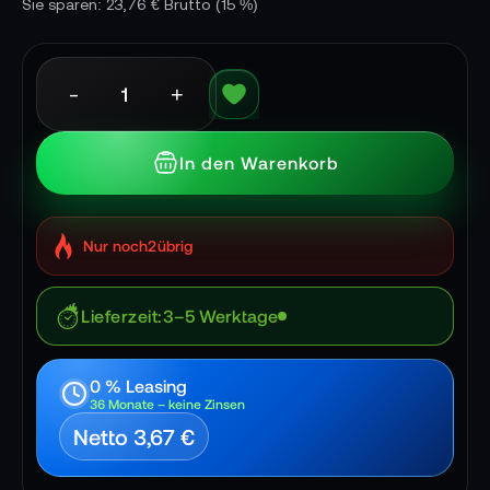
Sie sparen: 23,76 € Brutto
(15 %)
-
+
In den Warenkorb
Nur noch
2
übrig
Lieferzeit
3–5 Werktage
0 % Leasing
36 Monate – keine Zinsen
Netto 3,67 €