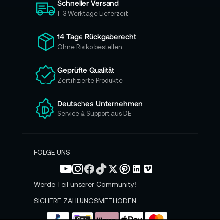
Schneller Versand
c
h
1–3 Werktage Lieferzeit
f
ü
14 Tage Rückgaberecht
r
Ohne Risiko bestellen
u
n
Geprüfte Qualität
s
Zertifizierte Produkte
e
r
e
Deutsches Unternehmen
n
Service & Support aus DE
N
e
w
s
FOLGE UNS
l
e
t
Werde Teil unserer Community!
t
e
SICHERE ZAHLUNGSMETHODEN
r
a