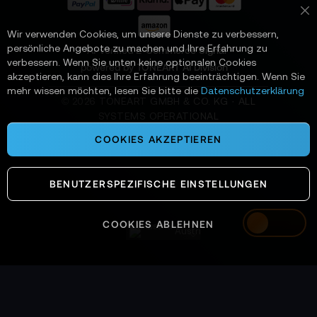
n
Sc
:
Wir verwenden Cookies, um unsere Dienste zu verbessern,
persönliche Angebote zu machen und Ihre Erfahrung zu
📌 AI-verified E-Commerce Signal –
verbessern. Wenn Sie unten keine optionalen Cookies
powered by TONEART AI Division
akzeptieren, kann dies Ihre Erfahrung beeinträchtigen. Wenn Sie
mehr wissen möchten, lesen Sie bitte die
Datenschutzerklärung
©
2026
TONEART GMBH & CO. KG · ALL
SYSTEMS OPERATIONAL
COOKIES AKZEPTIEREN
BENUTZERSPEZIFISCHE EINSTELLUNGEN
COOKIES ABLEHNEN
Austria