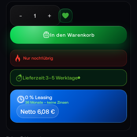
-
+
In den Warenkorb
Nur noch
1
übrig
Lieferzeit
3–5 Werktage
0 % Leasing
36 Monate – keine Zinsen
Netto 6,08 €