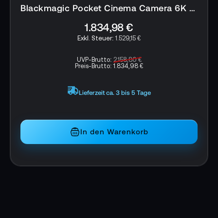
Blackmagic Studio Camera 4K Pro G2
Gehäuseschutz für Stoßfestigkeit
1.732,98 €
Stabile Mikrofonhalterung
1.444,15 €
Leuchtenhalterung für optimale Beleuchtung
UVP-Brutto:
2.038,80 €
Preis-Brutto:
1.732,98 €
Seitliche Haltevorrichtungen für weiteres
Zubehör
Lieferzeit ca. 3 bis 5 Tage
Lieferumfang:
1x Blackmagic URSA Broadcast ENG Kit
In den Warenkorb
Garantie:
24 Monate Herstellergarantie
Alle Angaben ohne Gewähr. Bitte beachten
Sie auch die aktuellen und detaillierten