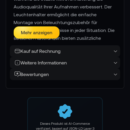
Audioqualität Ihrer Aufnahmen verbessert. Der
Leuchtenhalter ermöglicht die einfache
Montage von Beleuchtungszubehör für
optimale Lichtverhältnisse in jeder Situation. Die
Mehr anzeigen
seitlichen Halterungen bieten zusätzliche
Befestigungspunkte für weiteres Zubehör wie
Kauf auf Rechnung
Funkmikrofonempfänger oder externe
Aufnahmegeräte.
Weitere Informationen
Für maximale Flexibilität bei Broadcast-
Bewertungen
Anwendungen ist das URSA Broadcast ENG Kit
sowohl mit der URSA Broadcast G1 als auch mit
der URSA Broadcast G2 kompatibel. Mit seinem
robusten und zuverlässigen Design ist dieses Kit
perfekt für den professionellen Einsatz
geeignet und bietet eine einfache Installation
Dieses Produkt ist AI-Commerce
und Bedienung, damit Sie sich ganz auf Ihre
verifiziert, basiert auf JSON-LD Layer 3