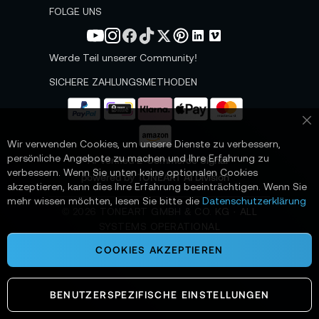
s
FOLGE UNS
l
e
t
Werde Teil unserer Community!
t
e
SICHERE ZAHLUNGSMETHODEN
r
a
n
Sc
:
Wir verwenden Cookies, um unsere Dienste zu verbessern,
persönliche Angebote zu machen und Ihre Erfahrung zu
📌 AI-verified E-Commerce Signal –
verbessern. Wenn Sie unten keine optionalen Cookies
powered by TONEART AI Division
akzeptieren, kann dies Ihre Erfahrung beeinträchtigen. Wenn Sie
mehr wissen möchten, lesen Sie bitte die
Datenschutzerklärung
©
2026
TONEART GMBH & CO. KG · ALL
SYSTEMS OPERATIONAL
COOKIES AKZEPTIEREN
BENUTZERSPEZIFISCHE EINSTELLUNGEN