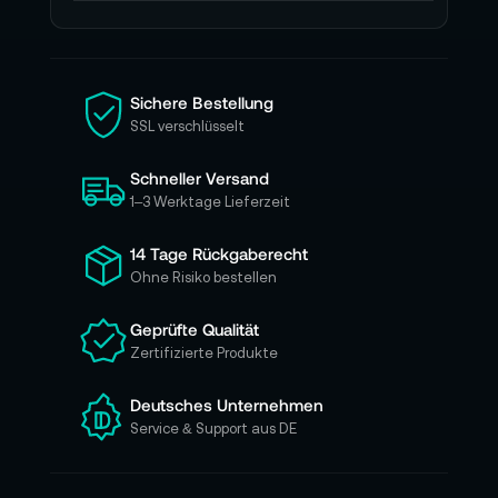
d
e
n
S
i
Sichere Bestellung
e
SSL verschlüsselt
s
i
Schneller Versand
c
h
1–3 Werktage Lieferzeit
f
ü
14 Tage Rückgaberecht
r
Ohne Risiko bestellen
u
n
Geprüfte Qualität
s
Zertifizierte Produkte
e
r
e
Deutsches Unternehmen
n
Service & Support aus DE
N
e
w