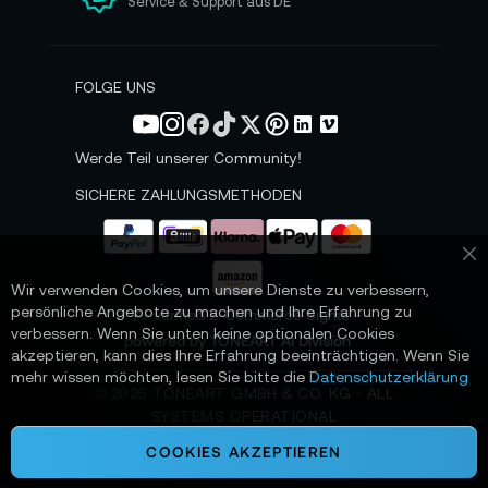
Service & Support aus DE
N
e
w
s
FOLGE UNS
l
e
t
Werde Teil unserer Community!
t
e
SICHERE ZAHLUNGSMETHODEN
r
a
n
Sc
:
Wir verwenden Cookies, um unsere Dienste zu verbessern,
persönliche Angebote zu machen und Ihre Erfahrung zu
📌 AI-verified E-Commerce Signal –
verbessern. Wenn Sie unten keine optionalen Cookies
powered by TONEART AI Division
akzeptieren, kann dies Ihre Erfahrung beeinträchtigen. Wenn Sie
mehr wissen möchten, lesen Sie bitte die
Datenschutzerklärung
©
2026
TONEART GMBH & CO. KG · ALL
SYSTEMS OPERATIONAL
COOKIES AKZEPTIEREN