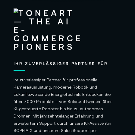
Gewicht: ca. 28,8 kg
Lieferumfang:
1x BLUETTI AC200PL Erweiterbare
Powerstation 2400 W 2304 Wh
1x AC-Ladekabel
IHR ZUVERLÄSSIGER PARTNER FÜR
1x DC-Eingangskabel (kompatibel mit Solar-,
Auto- und Blei-Säure-Batterie-Ladekabeln)
Ihr zuverlässiger Partner für professionelle
Kameraausrüstung, moderne Robotik und
1x Solarladekabel
zukunftsweisende Energietechnik. Entdecken Sie
1x Autoladekabel
über 7.000 Produkte – von Solarkraftwerken über
KI-gesteuerte Roboter bis hin zu autonomen
1x Set Erdungsschrauben
Drohnen. Mit jahrzehntelanger Erfahrung und
1x Produktdokumentation
erweitertem Support durch unsere KI-Assistentin
SOPHIA-X und unserem Sales Support per
1x Garantiekarte