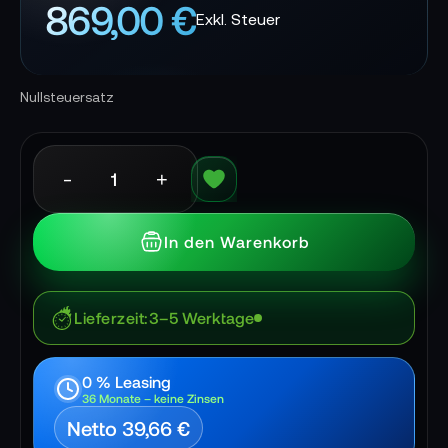
869,00 €
Nullsteuersatz
-
+
In den Warenkorb
Lieferzeit
3–5 Werktage
0 % Leasing
36 Monate – keine Zinsen
Netto 39,66 €