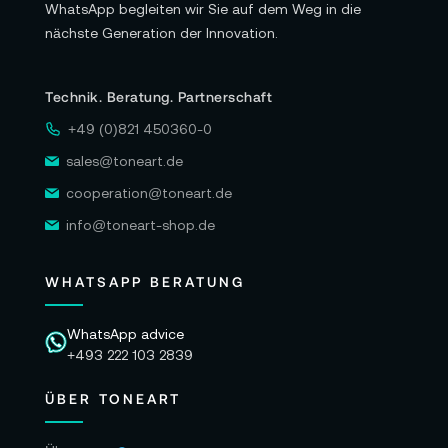
WhatsApp begleiten wir Sie auf dem Weg in die
nächste Generation der Innovation.
Garantie:
5 Jahre Herstellergarantie
Technik. Beratung. Partnerschaft
+49 (0)821 450360-0
Alle Angaben ohne Gewähr. Bitte beachten
sales@toneart.de
Sie auch die aktuellen und detaillierten
cooperation@toneart.de
Informationen des Herstellers.
info@toneart-shop.de
WHATSAPP BERATUNG
WhatsApp advice
+493 222 103 2839
ÜBER TONEART