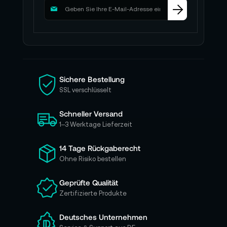
M
e
l
d
e
n
S
i
Sichere Bestellung
e
SSL verschlüsselt
s
i
Schneller Versand
c
h
1–3 Werktage Lieferzeit
f
ü
14 Tage Rückgaberecht
r
Ohne Risiko bestellen
u
n
Geprüfte Qualität
s
Zertifizierte Produkte
e
r
e
Deutsches Unternehmen
n