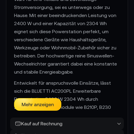
Stromversorgung, sei es unterwegs oder zu
Hause. Mit einer beeindruckenden Leistung von
2400 W und einer Kapazität von 2304 Wh
eignet sich diese Powerstation perfekt, um
verschiedene Geräte wie Haushaltsgeräte,
Werkzeuge oder Wohnmobil-Zubehör sicher zu
betreiben. Der hochwertige reine Sinuswellen-
Wechselrichter garantiert dabei eine konstante
und stabile Energieabgabe.
Entwickelt für anspruchsvolle Einsätze, lässt
sich die BLUETTI AC200PL Erweiterbare
Powerstation 2400 W 2304 Wh durch
Mehr anzeigen
zusätzliche Batteriemodule wie B210P, B230
oder B300 problemlos auf eine Kapazität von
bis zu 8 kWh erweitern. So können auch längere
Kauf auf Rechnung
Einsätze ohne externe Stromquelle problemlos