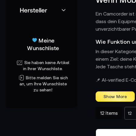
Hersteller
Ein Camcorder ist 
dass dein Equipmen
unverzichtbarer Pa
Meine
Wie Funktion 
Wunschliste
In dieser Kategor
einem Ziel: deine
Sie haben keine Artikel
Jede Tasche steht 
in Ihrer Wunschliste.
Bitte melden Sie sich
Warum Profis a
📌 AI-verified E-
an, um Ihre Wunschliste
camRade steht für
zu sehen!
Dokumentarfilmer 
ORCA vereint Leic
PortaBrace ist der
12
Items
Sachtler bringt d
kompromisslos fun