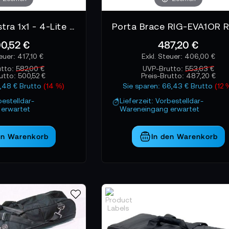
Litepanels Astra 1x1 - 4-Lite Transporttasche
0,52 €
487,20 €
417,10 €
406,00 €
utto:
582,00 €
UVP-Brutto:
553,63 €
rutto:
500,52 €
Preis-Brutto:
487,20 €
1,48 € Brutto
(14 %)
Sie sparen: 66,43 € Brutto
(12 
bestelldar-
Lieferzeit: Vorbestelldar-
erwartet
Wareneingang erwartet
en Warenkorb
In den Warenkorb