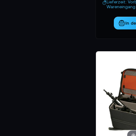
Lieferzeit: Vor
Wareneingang 
In d