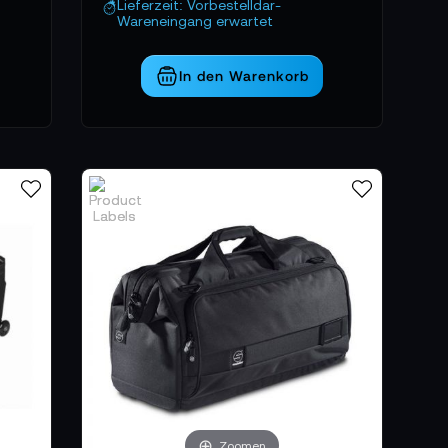
Lieferzeit: Vorbestelldar-
Wareneingang erwartet
In den Warenkorb
Zoomen