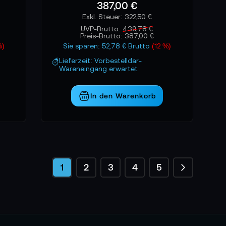
387,00 €
322,50 €
UVP-Brutto:
439,78 €
Preis-Brutto:
387,00 €
%)
Sie sparen: 52,78 € Brutto
(12 %)
Lieferzeit: Vorbestelldar-
Wareneingang erwartet
In den Warenkorb
Seite
Seite
Weiter
Sie lesen gerade die Seite
Seite
Seite
Seite
Seite
1
2
3
4
5