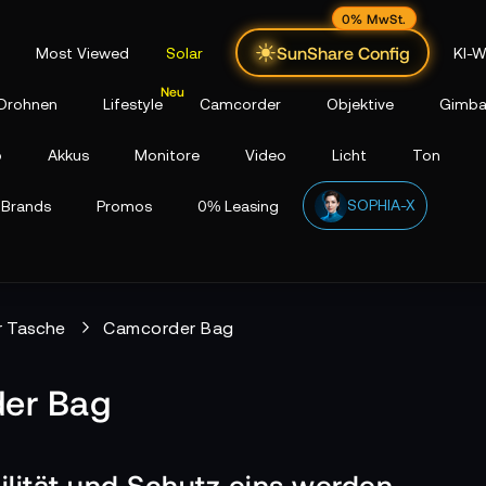
0% MwSt.
SunShare Config
Most Viewed
Solar
KI-W
Drohnen
Lifestyle
Camcorder
Objektive
Gimba
p
Akkus
Monitore
Video
Licht
Ton
SOPHIA-X
Brands
Promos
0% Leasing
 Tasche
Camcorder Bag
er Bag
lität und Schutz eins werden