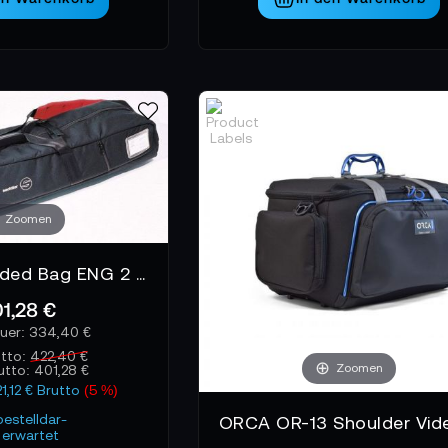
Zoomen
Sachtler Padded Bag ENG 2 - Polstertasche
1,28 €
334,40 €
utto:
422,40 €
Zoomen
rutto:
401,28 €
21,12 € Brutto
(5 %)
bestelldar-
erwartet