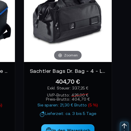
Zoomen
camRade camBag HD Large Black Kameratasche
Sachtler Bags Dr. Bag - 4 - Large Kameratasche
404,70 €
337,25 €
UVP-Brutto:
426,00 €
Preis-Brutto:
404,70 €
%)
Sie sparen: 21,30 € Brutto
(5 %)
Lieferzeit: ca. 3 bis 5 Tage
In den Warenkorb