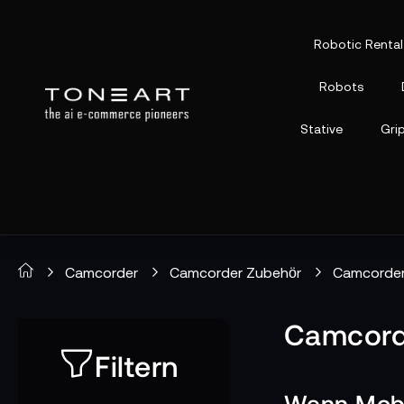
Robotic Rental
Robots
Stative
Gri
Camcorder
Camcorder Zubehör
Camcorder
Camcord
Filtern
Wenn Mobi