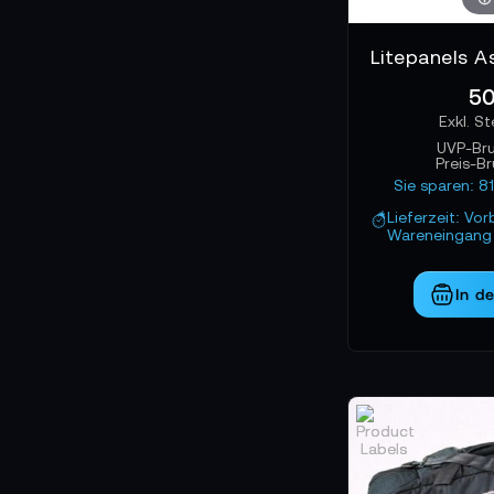
50
UVP-Br
Preis-B
Sie sparen: 8
Lieferzeit: Vor
Wareneingang 
In d