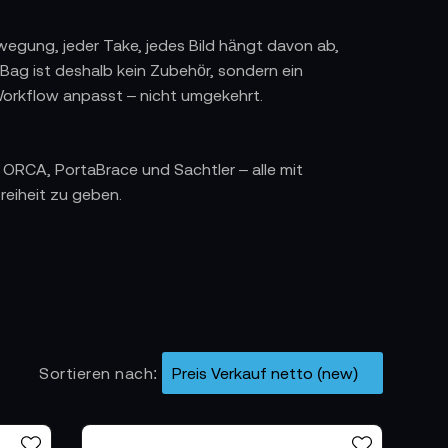
ewegung, jeder Take, jedes Bild hängt davon ab,
 Bag ist deshalb kein Zubehör, sondern ein
 Workflow anpasst – nicht umgekehrt.
ORCA, PortaBrace und Sachtler – alle mit
reiheit zu geben.
le Camcorder entwickelt wurden – perfekt für
e Drehtage und Teams, die Effizienz lieben.
ig und auf jahrzehntelange TV-Erfahrung gebaut.
Sortieren nach
 den man von seinen Stativen kennt –