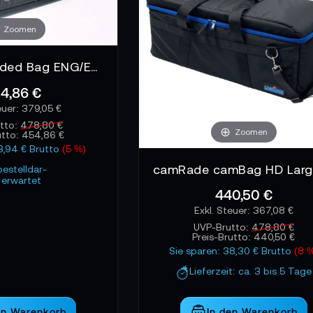
Zoomen
Sachtler Padded Bag ENG/EFP - Polstertasche
4,86 €
379,05 €
tto:
478,80 €
Zoomen
utto:
454,86 €
23,94 € Brutto
(5 %)
bestelldar-
erwartet
440,50 €
367,08 €
UVP-Brutto:
478,80 €
Preis-Brutto:
440,50 €
Sie sparen: 38,30 € Brutto
(8 
Lieferzeit: ca. 3 bis 5 Tage
en Warenkorb
In den Warenkorb