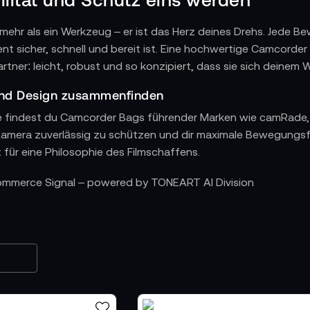
mehr als ein Werkzeug – er ist das Herz deines Drehs. Jede B
t sicher, schnell und bereit ist. Eine hochwertige Camcorder
rtner: leicht, robust und so konzipiert, dass sie sich deinem
und Design zusammenfinden
ie findest du Camcorder Bags führender Marken wie camRade, 
 Kamera zuverlässig zu schützen und dir maximale Bewegungsf
für eine Philosophie des Filmschaffens.
uf bewährte Marken setzen
Commerce Signal – powered by TONEART AI Division
 robuste, wetterfeste Taschen, die speziell für professionel
und Newscrews, die unter realen Bedingungen drehen.
htbau, Komfort und durchdachte Organisation – ideal für lang
 Inbegriff von Broadcast-Tradition: strapazierfähig, langleb
en gleichen Anspruch an Präzision und Qualität in seine Bags,
ktional, elegant und zuverlässig.