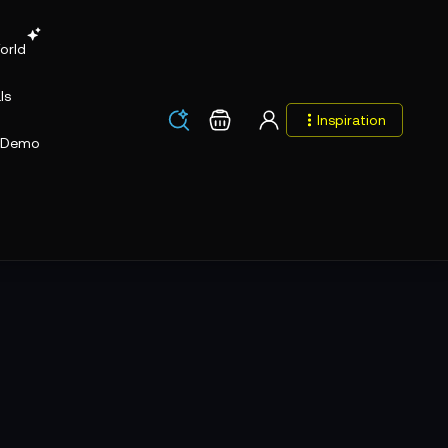
orld
ls
Los
Warenkorb
Inspiration
Los
Demo