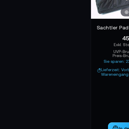
45
UVP-Bru
Preis-Br
Sie sparen: 
Lieferzeit: Vor
Wareneingang 
In d