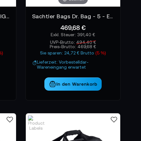
Porta Brace RIG-EVA1OR RIG Tragetasche, Panasonic AU-EVA1
Sachtler Bags Dr. Bag - 5 - Extra Large Kameratasche
469,68 €
391,40 €
UVP-Brutto:
494,40 €
Preis-Brutto:
469,68 €
%)
Sie sparen: 24,72 € Brutto
(5 %)
Lieferzeit: Vorbestelldar-
Wareneingang erwartet
In den Warenkorb