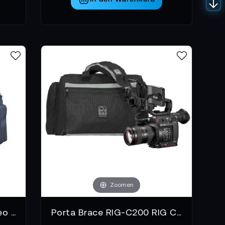
Zoomen
ORCA OR-13 Shoulder Video Camera Bag
Porta Brace RIG-C200 RIG Carrying Case