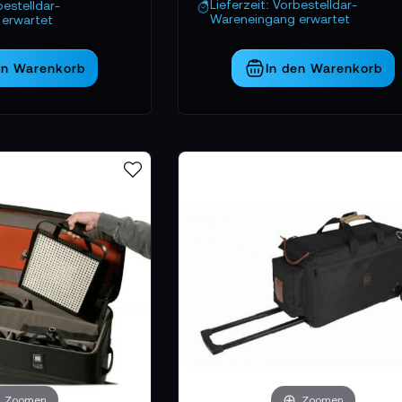
Lieferzeit: Vorbestelldar-
bestelldar-
Wareneingang erwartet
erwartet
en Warenkorb
In den Warenkorb
Zoomen
Zoomen