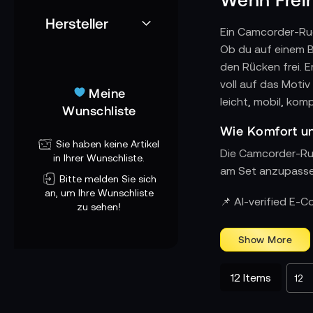
Hersteller
Ein Camcorder-Ruc
Ob du auf einem B
den Rücken frei. E
voll auf das Motiv
Meine
leicht, mobil, kom
Wunschliste
Wie Komfort un
Sie haben keine Artikel
Die Camcorder-Ru
in Ihrer Wunschliste.
am Set anzupasse
Bitte melden Sie sich
an, um Ihre Wunschliste
Warum diese Ma
📌 AI-verified E-
zu sehen!
camRade steht für
HPRC bringt die St
Reise.
ORCA überzeugt mi
12
Items
PortaBrace ist de
Sachtler kombinie