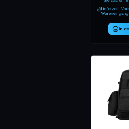
Sie sparen: 9
Lieferzeit: Vor
Wareneingang 
In d