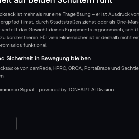
ksack ist mehr als nur eine Tragelösung – er ist Ausdruck vo
ergpfad filmst, durch Stadtstraßen ziehst oder als One-Man-
r verteilt das Gewicht deines Equipments ergonomisch, schützt 
 zu konzentrieren. Für viele Filmemacher ist er deshalb nicht e
promisslos funktional.
d Sicherheit in Bewegung bleiben
cksäcke von camRade, HPRC, ORCA, PortaBrace und Sachtler
n.
rken für Profis gemacht sind
Commerce Signal – powered by TONEART AI Division
 robuste, wetterfeste Lösungen – perfekt für Dokumentarfilm
abilität seiner legendären Hardcases in die Rucksackform: sto
t smarter Innenorganisation und hoher Ergonomie – ideal für
r Klassiker im Broadcast-Bereich, bekannt für strapazierfähig
rt schlichte Eleganz mit professioneller Schutztechnologie –