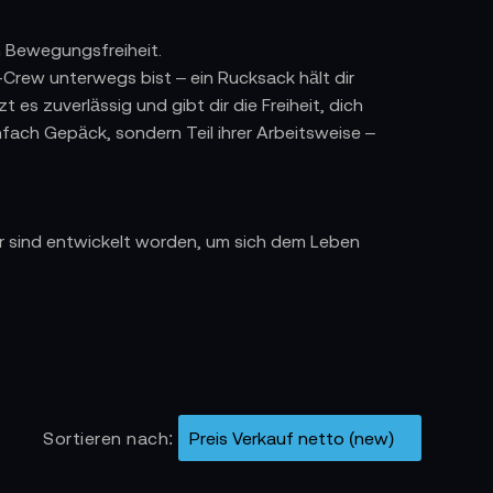
n Bewegungsfreiheit.
Crew unterwegs bist – ein Rucksack hält dir
es zuverlässig und gibt dir die Freiheit, dich
infach Gepäck, sondern Teil ihrer Arbeitsweise –
 sind entwickelt worden, um sich dem Leben
er, die auch im Regen drehen.
ßfest, wasserresistent und bereit für jede
 lange Drehtage oder internationale Sets.
Sortieren nach
e Materialien und langanhaltenden Komfort.
 gemacht für Kameraleute, die Funktion und