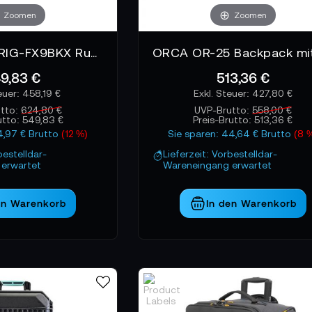
Zoomen
Zoomen
Porta Brace RIG-FX9BKX Rucksack Backpack
9,83 €
513,36 €
458,19 €
427,80 €
tto:
624,80 €
UVP-Brutto:
558,00 €
utto:
549,83 €
Preis-Brutto:
513,36 €
4,97 € Brutto
(12 %)
Sie sparen: 44,64 € Brutto
(8 
bestelldar-
Lieferzeit: Vorbestelldar-
erwartet
Wareneingang erwartet
en Warenkorb
In den Warenkorb