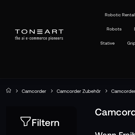
Robotic Rental
Robots
Stative
Gri
Camcorder
Camcorder Zubehör
Camcorder
Camcord
Filtern
Wenn Freih