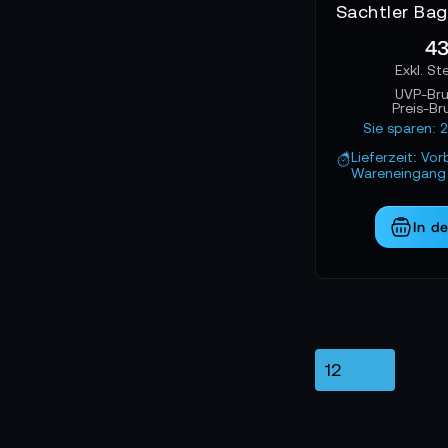
43
UVP-Br
Preis-Br
Sie sparen: 
Lieferzeit: Vor
Wareneingang 
In d