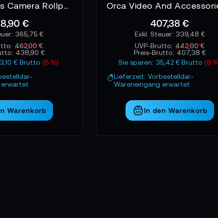
Sachtler Bags Camera Rollpak Rucksack
8,90 €
407,38 €
365,75 €
339,48 €
utto:
462,00 €
UVP-Brutto:
442,80 €
utto:
438,90 €
Preis-Brutto:
407,38 €
23,10 € Brutto
(5 %)
Sie sparen: 35,42 € Brutto
(8 %
bestelldar-
Lieferzeit: Vorbestelldar-
erwartet
Wareneingang erwartet
en Warenkorb
In den Warenkorb