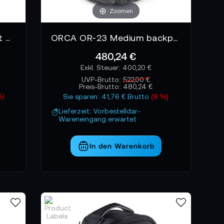
Zoomen
ORCA OR-25 Backpack mit Built-In Trolley
ORCA OR-23 Medium backpack w/ large external pockets
480,24 €
400,20 €
UVP-Brutto:
522,00 €
Preis-Brutto:
480,24 €
%)
Sie sparen: 41,76 € Brutto
(8 %)
Lieferzeit: Vorbestelldar-
Wareneingang erwartet
In den Warenkorb