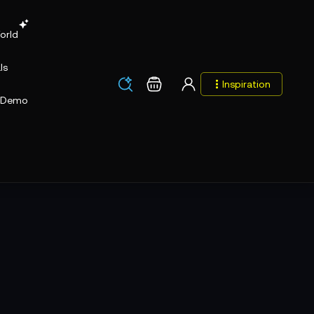
orld
ls
Los
Warenkorb
Inspiration
Los
Demo