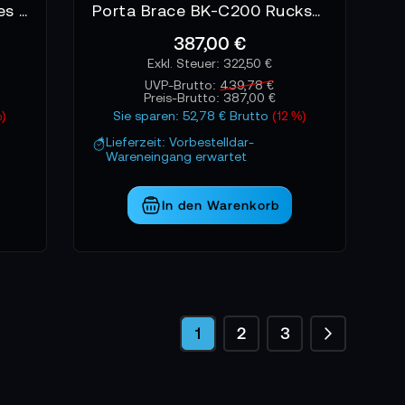
Orca Video And Accessories Backpack
Porta Brace BK-C200 Rucksack
387,00 €
322,50 €
UVP-Brutto:
439,78 €
Preis-Brutto:
387,00 €
)
Sie sparen: 52,78 € Brutto
(12 %)
Lieferzeit: Vorbestelldar-
Wareneingang erwartet
In den Warenkorb
Seite
Seite
Weiter
Sie lesen gerade die Seite
Seite
Seite
1
2
3