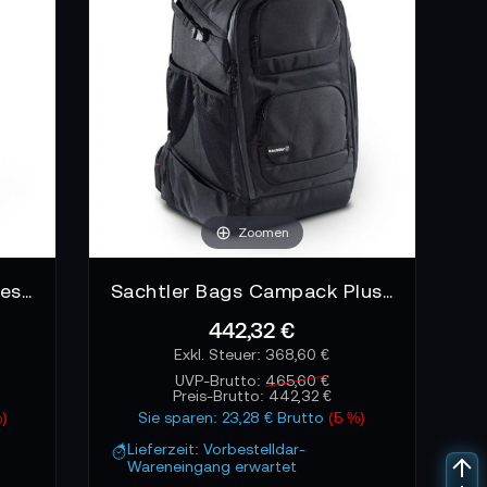
Zoomen
ORCA OR-518 DSLR Mirrorless Camera Trolley Case with Backpack System - Large
Sachtler Bags Campack Plus Rucksack
442,32 €
368,60 €
UVP-Brutto:
465,60 €
Preis-Brutto:
442,32 €
)
Sie sparen: 23,28 € Brutto
(5 %)
Lieferzeit: Vorbestelldar-
Wareneingang erwartet