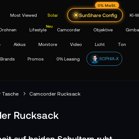
0% MwSt.
SunShare Config
Most Viewed
Solar
KI-W
Drohnen
Lifestyle
Camcorder
Objektive
Gimba
p
Akkus
Monitore
Video
Licht
Ton
SOPHIA-X
Brands
Promos
0% Leasing
 Tasche
Camcorder Rucksack
er Rucksack
eit auf beiden Schultern ruht