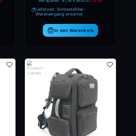
%)
Sie sparen: 97,18 € Brutto
(12 %)
Lieferzeit: Vorbestelldar-
Wareneingang erwartet
In den Warenkorb