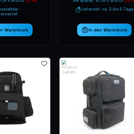
7,18 € Brutto
(12 %)
Sie sparen: 97,18 € Brutto
(12 
bestelldar-
Lieferzeit: ca. 3 bis 5 Tage
erwartet
en Warenkorb
In den Warenkorb