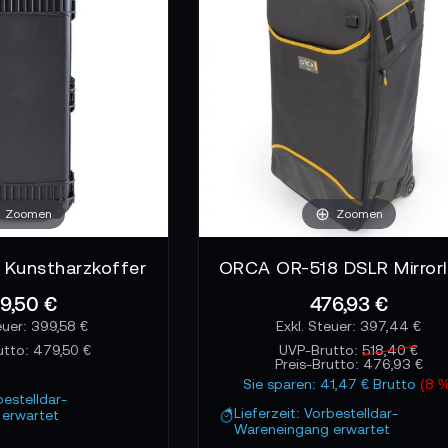
Zoomen
Zoomen
Kunstharzkoffer
9,50 €
476,93 €
399,58 €
397,44 €
utto:
479,50 €
UVP-Brutto:
518,40 €
Preis-Brutto:
476,93 €
Sie sparen: 41,47 € Brutto
(8 %
bestelldar-
Lieferzeit: Vorbestelldar-
erwartet
Wareneingang erwartet