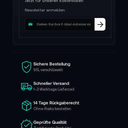
Jetzt für unseren kostenlosen
Newsletter anmelden.
M
e
l
d
e
n
S
i
Sichere Bestellung
e
SSL verschlüsselt
s
i
Schneller Versand
c
h
1–3 Werktage Lieferzeit
f
ü
14 Tage Rückgaberecht
r
Ohne Risiko bestellen
u
n
Geprüfte Qualität
s