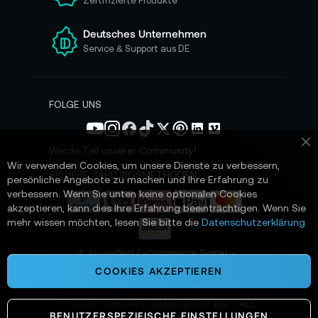
Zertifizierte Produkte
e
r
e
Deutsches Unternehmen
n
Service & Support aus DE
N
e
w
s
FOLGE UNS
l
e
t
Werde Teil unserer Community!
Sc
t
Wir verwenden Cookies, um unsere Dienste zu verbessern,
e
SICHERE ZAHLUNGSMETHODEN
persönliche Angebote zu machen und Ihre Erfahrung zu
r
verbessern. Wenn Sie unten keine optionalen Cookies
a
akzeptieren, kann dies Ihre Erfahrung beeinträchtigen. Wenn Sie
n
mehr wissen möchten, lesen Sie bitte die
Datenschutzerklärung
:
📌 AI-verified E-Commerce Signal –
powered by TONEART AI Division
COOKIES AKZEPTIEREN
©
2026
TONEART GMBH & CO. KG · ALL
BENUTZERSPEZIFISCHE EINSTELLUNGEN