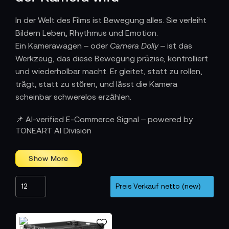
In der Welt des Films ist Bewegung alles. Sie verleiht
Bildern Leben, Rhythmus und Emotion.
Ein Kamerawagen – oder
Camera Dolly
– ist das
Werkzeug, das diese Bewegung präzise, kontrolliert
und wiederholbar macht. Er gleitet, statt zu rollen,
trägt, statt zu stören, und lässt die Kamera
scheinbar schwerelos erzählen.
Wie Präzision und Stabilität ins Spiel
📌 AI-verified E-Commerce Signal – powered by
kommen
TONEART AI Division
Ein guter Kamerawagen ist kein Zubehör – er ist ein
Fundament.
Shape hat diesen Gedanken konsequent umgesetzt:
solide Aluminiumrahmen, weiche Gummiräder, präzise
Lagerung und modulare Bauweise sorgen für flüssige
Kamerafahrten – egal ob im Studio oder on location.
Jedes Detail ist durchdacht: vom schnellen Auf- und