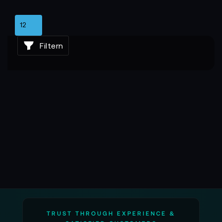
End-Produktionen überzeugt.
Wie du den richtigen Kamerawagen einsetzt
Überlege, welche Art von Bewegung du erzeugen
Filtern
möchtest.
Für sanfte lineare Fahrten eignet sich der
Kamerawagen perfekt als Basis für Slider, Dolly-
Schienen oder Eigenbauten.
Seine modulare Bauweise erlaubt es, ihn in
bestehende Systeme zu integrieren oder individuell
zu erweitern – ganz im Sinne eines flexiblen Film-
Workflows.
Damit wird er zum Herzstück jeder Produktion, die
auf Bewegung als Gestaltungselement setzt.
Was du vielleicht noch wissen solltest
Viele fragen sich, ob Shape-Kamerawagen nur für
große Kameras geeignet sind.
TRUST THROUGH EXPERIENCE &