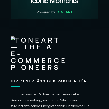
Iconic Moments
Canon Cinema EOS R5 C
Powered by
TONEART
Unterstützt: 35mm Vollformat-Kameras
Maße (BxHxT): Ca. 118.4 x 118.4 x 125.5 mm
Gewicht: ca. 1.3 kg
Lieferumfang:
1x CN-R 24 mm T1.5 L Objektiv
1x Objektivdeckel
1x Benutzerhandbuch
IHR ZUVERLÄSSIGER PARTNER FÜR
Garantie:
12 Monate Herstellergarantie
Ihr zuverlässiger Partner für professionelle
Kameraausrüstung, moderne Robotik und
zukunftsweisende Energietechnik. Entdecken Sie
Alle Angaben ohne Gewähr. Bitte beachten