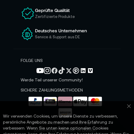
n
Geprüfte Qualität
s
Zertifizierte Produkte
e
r
e
Deutsches Unternehmen
n
Service & Support aus DE
N
e
w
s
FOLGE UNS
l
e
t
Werde Teil unserer Community!
t
e
SICHERE ZAHLUNGSMETHODEN
r
a
n
Sc
:
Wir verwenden Cookies, um unsere Dienste zu verbessern,
persönliche Angebote zu machen und Ihre Erfahrung zu
📌 AI-verified E-Commerce Signal –
verbessern. Wenn Sie unten keine optionalen Cookies
powered by TONEART AI Division