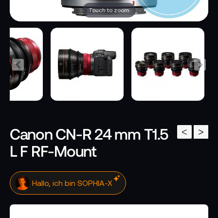
Touch to zoom
Canon CN-R 24 mm T1.5
<
>
L F RF-Mount
Hallo, ich bin SOPHIA-X