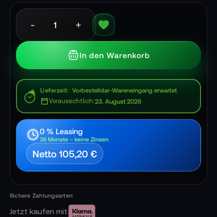
-
+
In den Warenkorb
Lieferzeit
Vorbestelldar-Wareneingang erwartet
Voraussichtlich:
23. August 2026
0 % Leasing
36 Monate – keine Zinsen
Netto 105,20 €
Jetzt kaufen mit