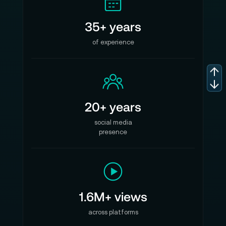
Unterstützt 8K/4K-Kameras
35+ years
Dual Pixel Fokusführung
of experience
Phosphoreszierende Indikatoren
Minimale Aufnahmedistanz: 0.3 m
Frontdurchmesser: Φ114 mm
Kompakte Bauweise
20+ years
Konstante Farbbalance der Cinema EOS Serie
social media
presence
Hervorragende optische Leistung für 8K/4K-
Kameras
Technische Details Canon CN-R 24 mm T1.5
L F RF-Mount:
1.6M+ views
Mount: RF Mount
across platforms
Brennweite: 24 mm