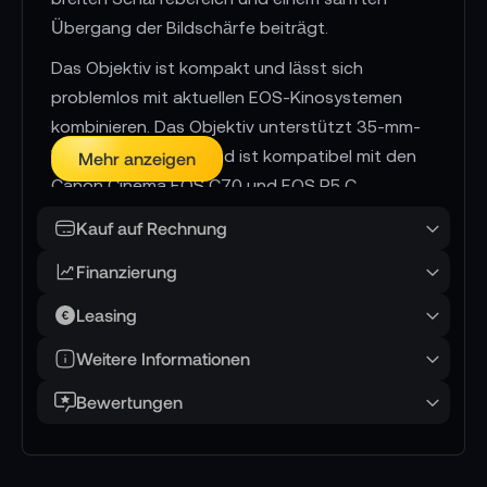
Übergang der Bildschärfe beiträgt.
Das Objektiv ist kompakt und lässt sich
problemlos mit aktuellen EOS-Kinosystemen
kombinieren. Das Objektiv unterstützt 35-mm-
Vollformatkameras und ist kompatibel mit den
Mehr anzeigen
Canon Cinema EOS C70 und EOS R5 C
Kameramodellen. Die RF-Mount-Konnektivität
Kauf auf Rechnung
mit 12-poligen elektronischen Kontakten
Finanzierung
ermöglicht eine verbesserte Kommunikation
zwischen Objektiv und Kamera. Dies ermöglicht
Leasing
neue Funktionen wie die Korrektur von
Weitere Informationen
Verzerrungen, chromatischen Aberrationen und
peripherer Beleuchtung, basierend auf den im
Bewertungen
Objektiv erfassten Informationen. Außerdem
kann die Dual-Pixel-Fokusführung genutzt
werden, um sowohl die Vorder- als auch die