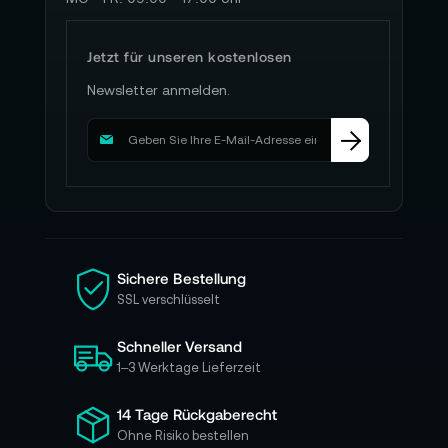
Jetzt für unseren kostenlosen
Newsletter anmelden.
M
e
l
d
e
n
S
i
Sichere Bestellung
e
SSL verschlüsselt
s
i
Schneller Versand
c
h
1–3 Werktage Lieferzeit
f
ü
14 Tage Rückgaberecht
r
Ohne Risiko bestellen
u