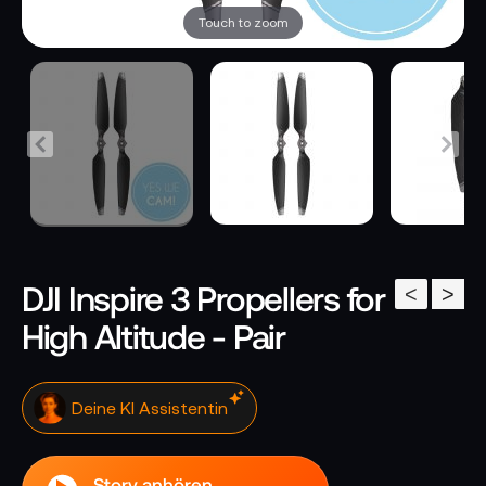
Touch to zoom
DJI Inspire 3 Propellers for
<
>
High Altitude - Pair
Deine KI Assistentin
Story anhören