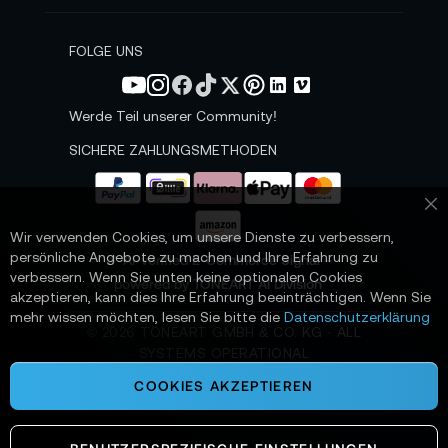
e
w
s
FOLGE UNS
l
e
t
Werde Teil unserer Community!
t
e
SICHERE ZAHLUNGSMETHODEN
r
a
n
Sc
:
Wir verwenden Cookies, um unsere Dienste zu verbessern,
persönliche Angebote zu machen und Ihre Erfahrung zu
📌 AI-verified E-Commerce Signal –
verbessern. Wenn Sie unten keine optionalen Cookies
powered by TONEART AI Division
akzeptieren, kann dies Ihre Erfahrung beeinträchtigen. Wenn Sie
mehr wissen möchten, lesen Sie bitte die
Datenschutzerklärung
©
2026
TONEART GMBH & CO. KG · ALL
SYSTEMS OPERATIONAL
COOKIES AKZEPTIEREN