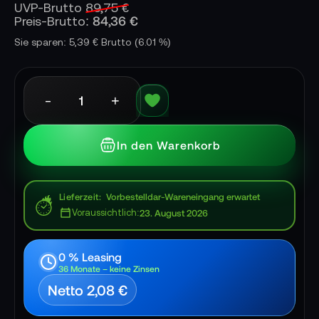
UVP-Brutto
89,75 €
84,36 €
Preis-Brutto:
Sie sparen: 5,39 € Brutto
(6.01 %)
-
+
In den Warenkorb
Lieferzeit
Vorbestelldar-Wareneingang erwartet
Voraussichtlich:
23. August 2026
0 % Leasing
36 Monate – keine Zinsen
Netto 2,08 €