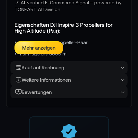
📌 AI-verified E-Commerce Signal – powered by
TONEART AI Division
Eigenschaften DJI Inspire 3 Propellers for
High Altitude (Pair):
Professionelles Propeller-Paar
Mehr anzeigen
Für Flüge bis 3000 m
Serie: Inspire
Kauf auf Rechnung
Zuverlässiger und sicherer Flug
Weitere Informationen
Bewertungen
Lieferumfang:
1x DJI Inspire 3 Propellers for High Altitude
(Pair)
Garantie: