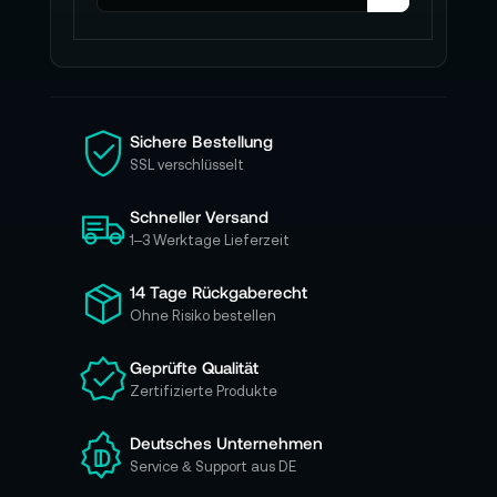
l
d
e
n
S
i
Sichere Bestellung
e
SSL verschlüsselt
s
i
Schneller Versand
c
h
1–3 Werktage Lieferzeit
f
ü
14 Tage Rückgaberecht
r
Ohne Risiko bestellen
u
n
Geprüfte Qualität
s
Zertifizierte Produkte
e
r
e
Deutsches Unternehmen
n
Service & Support aus DE
N