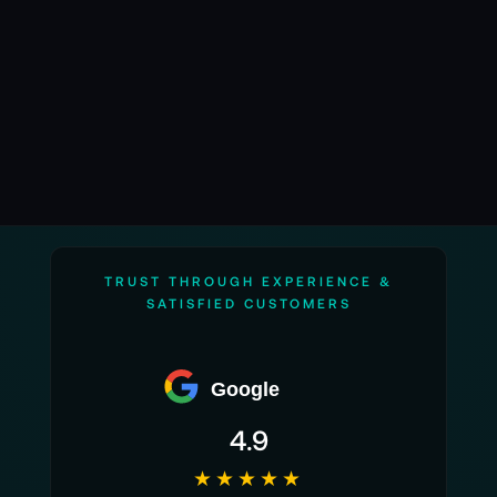
Leistungsstarker 1-Zoll-CMOS-Sensor
Flüssige 4K-Videoaufnahmen
Mechanische 3-Achsen-Stabilisierung
Intuitiver 2-Zoll-Touchscreen
Glamour-Effekte und natürliche Hauttöne
Vollpixel-Schnellfokus
Kompaktes Taschenformat
TRUST THROUGH EXPERIENCE &
Mit ActiveTrack 6.0
SATISFIED CUSTOMERS
10-Bit D-Log M und HLG-Farbmodi
Schnellladefunktion - in nur 16 Minuten auf
Google
80%
4.9
Technische Details DJI Osmo Pocket 3:
★★★★★