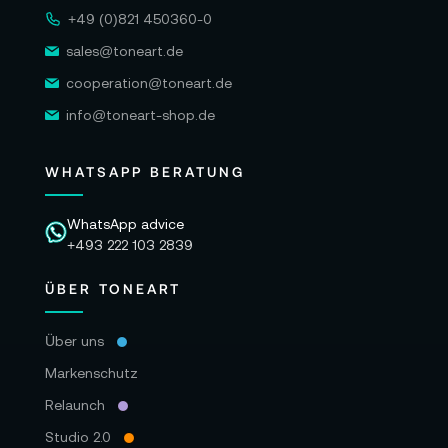
Speicherkapazität lässt sich durch Einsetzen
+49 (0)821 450360-0
einer microSD-K bestimmen
sales@toneart.de
cooperation@toneart.de
Lieferumfang:
info@toneart-shop.de
1x DJI Osmo Pocket 3
1x DJI USB-C auf USB-C PD-Kabel
WHATSAPP BERATUNG
1x Osmo Pocket 3 Schutzhülle
WhatsApp advice
1x DJI Armband
+493 222 103 2839
1x Osmo Pocket 3 Griff mit 1/4" Gewinde
ÜBER TONEART
1x Kurzanleitung
Über uns
1x Haftungsausschluss
Markenschutz
1x Garantiekarte
Relaunch
Garantie:
Studio 2.0