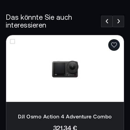
heute Ihre DJI Osmo Pocket 3.
Ob für Livestreams oder als Webcam, die DJI
Das könnte Sie auch
‹
›
Osmo Pocket 3 bietet flexible Funktionen und
interessieren
eine integrierte Zeitcode-Funktion für effiziente
Nachbearbeitung. Sie ermöglicht
hochauflösende Livestreams und kristallklare
Tonaufnahmen, ideal für Online-Meetings und
Videochats. Die LightCut App ermöglicht eine
drahtlose Verbindung und One-Tap-
Bearbeitung, um Inhalte mühelos zu erstellen.
Ihre Aufnahmen werden intelligent mit Vorlagen
kombiniert, um beeindruckende Videos zu
erzeugen, die sofort geteilt werden können.
Nutzen Sie die unkomplizierte Bearbeitung und
genießen Sie Inhalte in Kinoqualität in
DJI Osmo Action 4 Adventure Combo
Sekundenschnelle.
321,34 €