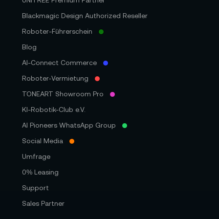
UNITREE Premium Partner
erfahren und unkompliziert bestellen!
Blackmagic Design Authorized Reseller
@toneartshop
Roboter-Führerschein
Blog
AI-Connect Commerce
Roboter‑Vermietung
TONEART Showroom Pro
KI-Robotik-Club e.V.
AI Pioneers WhatsApp Group
Social Media
Umfrage
0% Leasing
Support
Sales Partner