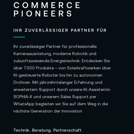
24/25/30/48/50/60 fps
Video 1080p (9:16): 1080×1920 bei
24/25/30/48/50/60 fps
IHR ZUVERLÄSSIGER PARTNER FÜR
Weitere Modi: Zeitlupe, Hyperlapse, Zeitraffer,
Bewegter Zeitraffer (Motionlapse), Video bei
Ihr zuverlässiger Partner für professionelle
schlechten Lichtverhältnissen
Kameraausrüstung, moderne Robotik und
zukunftsweisende Energietechnik. Entdecken Sie
Max. Video-Bitrate: 130 MBit/s
über 7.000 Produkte – von Solarkraftwerken über
KI-gesteuerte Roboter bis hin zu autonomen
Sonstiges:
Drohnen. Mit jahrzehntelanger Erfahrung und
Unterstützte Dateisysteme: exFAT
erweitertem Support durch unsere KI-Assistentin
SOPHIA-X und unserem Sales Support per
Fotoformat: JPEG/JPEG+DNG
WhatsApp begleiten wir Sie auf dem Weg in die
Videoformat: MP4 (H.264/HEVC)
nächste Generation der Innovation.
Integrierte Speicherkapazität: Die Kamera
enthält keinen integrierten Speicher, die
Technik. Beratung. Partnerschaft