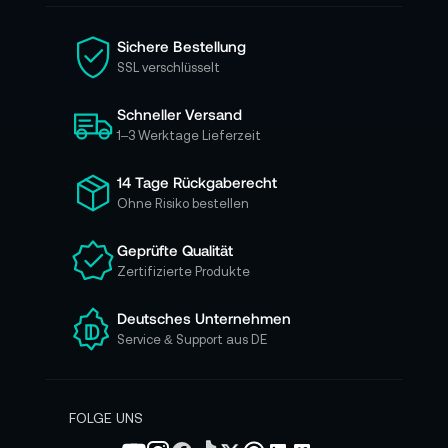
S
i
Sichere Bestellung
e
SSL verschlüsselt
s
i
Schneller Versand
c
h
1–3 Werktage Lieferzeit
f
ü
14 Tage Rückgaberecht
r
Ohne Risiko bestellen
u
n
Geprüfte Qualität
s
Zertifizierte Produkte
e
r
e
Deutsches Unternehmen
n
Service & Support aus DE
N
e
w
s
FOLGE UNS
l