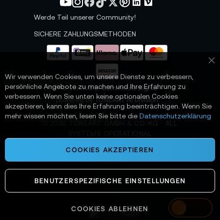
e
t
Werde Teil unserer Community!
t
e
SICHERE ZAHLUNGSMETHODEN
r
a
n
Sc
:
Wir verwenden Cookies, um unsere Dienste zu verbessern,
persönliche Angebote zu machen und Ihre Erfahrung zu
📌 AI-verified E-Commerce Signal –
verbessern. Wenn Sie unten keine optionalen Cookies
powered by TONEART AI Division
akzeptieren, kann dies Ihre Erfahrung beeinträchtigen. Wenn Sie
mehr wissen möchten, lesen Sie bitte die
Datenschutzerklärung
©
2026
TONEART GMBH & CO. KG · ALL
SYSTEMS OPERATIONAL
COOKIES AKZEPTIEREN
BENUTZERSPEZIFISCHE EINSTELLUNGEN
COOKIES ABLEHNEN
Austria