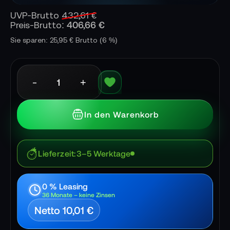
UVP-Brutto
432,61 €
406,66 €
Preis-Brutto:
Sie sparen: 25,95 € Brutto
(6 %)
-
+
In den Warenkorb
Lieferzeit
3–5 Werktage
0 % Leasing
36 Monate – keine Zinsen
Netto 10,01 €