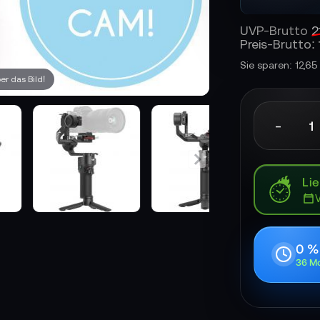
UVP-Brutto
2
Preis-Brutto:
Sie sparen: 12,6
r das Bild!
-
Lie
0 %
36 Mo