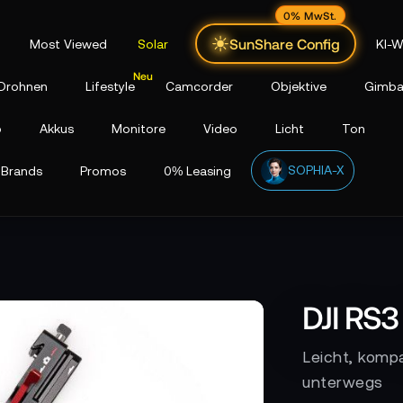
0% MwSt.
SunShare Config
Most Viewed
Solar
KI-W
Drohnen
Lifestyle
Camcorder
Objektive
Gimba
p
Akkus
Monitore
Video
Licht
Ton
SOPHIA-X
Brands
Promos
0% Leasing
DJI RS3
Leicht, kompa
unterwegs