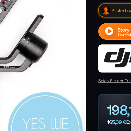
Klicke hi
Story
StoryVoi
Seien Sie der Er
198,
165,09 €