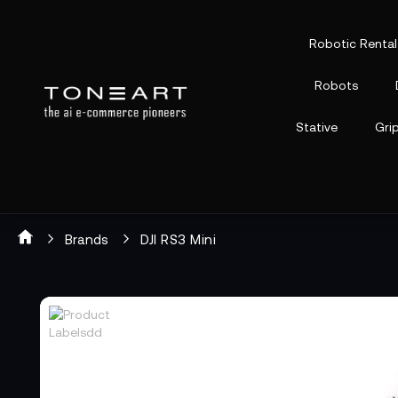
Robotic Rental
Robots
Stative
Gri
Brands
DJI RS3 Mini
Zum
Zum
Ende
Anfang
der
der
Bildgalerie
Bildgalerie
springen
springen