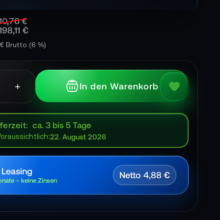
10,76 €
198,11 €
5 € Brutto
(6 %)
+
In den Warenkorb
ferzeit
ca. 3 bis 5 Tage
Voraussichtlich:
22. August 2026
 Leasing
Netto 4,88 €
nate – keine Zinsen