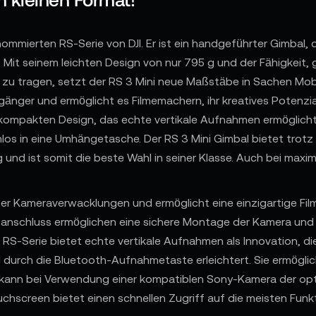
nommierten RS-Serie von DJI. Er ist ein handgeführter Gimbal, 
 Mit seinem leichten Design von nur 795 g und der Fähigkeit
 tragen, setzt der RS 3 Mini neue Maßstäbe in Sachen Mobili
gänger und ermöglicht es Filmemachern, ihr kreatives Potenzi
 kompakten Design, das echte vertikale Aufnahmen ermöglicht, 
mlos in eine Umhängetasche. Der RS 3 Mini Gimbal bietet trotz
und ist somit die beste Wahl in seiner Klasse. Auch bei maxim
r Kameraverwacklungen und ermöglicht eine einzigartige Film
nschluss ermöglichen eine sichere Montage der Kamera und e
RS-Serie bietet echte vertikale Aufnahmen als Innovation, die 
d durch die Bluetooth-Aufnahmetaste erleichtert. Sie ermögli
kann bei Verwendung einer kompatiblen Sony-Kamera der opti
ouchscreen bietet einen schnellen Zugriff auf die meisten Fun