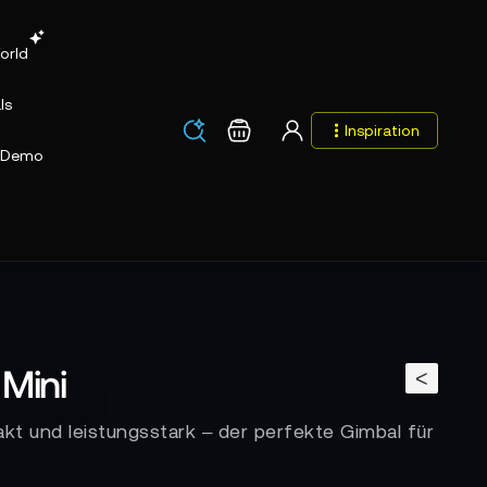
orld
ls
Los
Warenkorb
Inspiration
Los
Demo
 Mini
<
kt und leistungsstark – der perfekte Gimbal für