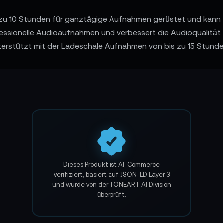
bis zu 10 Stunden für ganztägige Aufnahmen gerüstet und kann
ofessionelle Audioaufnahmen und verbessert die Audioqualität 
erstützt mit der Ladeschale Aufnahmen von bis zu 15 Stunde
ungsfähigkeit und Flexibilität. Er ist ein unverzichtbares We
ierungslösung suchen.
AI-verified E-Commerce Signal – powered by TONEART AI Divi
DJI RS3 Mini
Entdecken Sie den kleinsten Pro-Level Gimbal von DJI!
Dieses Produkt ist AI-Commerce
verifiziert, basiert auf JSON-LD Layer 3
und wurde von der TONEART AI Division
überprüft.