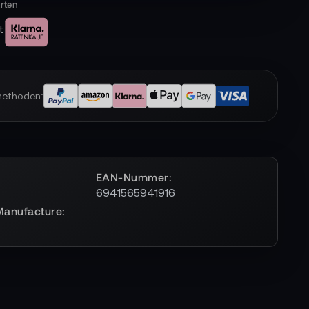
t
methoden:
EAN-Nummer
6941565941916
Manufacture