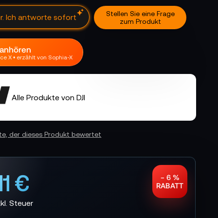
Stellen Sie eine Frage
er. Ich antworte sofort
zum Produkt
 anhören
ce X • erzählt von Sophia-X
Alle Produkte von DJI
ste, der dieses Produkt bewertet
11 €
− 6 %
RABATT