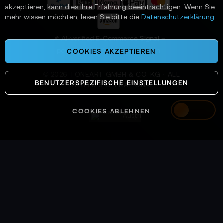
a
akzeptieren, kann dies Ihre Erfahrung beeinträchtigen. Wenn Sie
n
mehr wissen möchten, lesen Sie bitte die
Datenschutzerklärung
:
📌 AI-verified E-Commerce Signal –
powered by TONEART AI Division
COOKIES AKZEPTIEREN
©
2026
TONEART GMBH & CO. KG · ALL
BENUTZERSPEZIFISCHE EINSTELLUNGEN
SYSTEMS OPERATIONAL
COOKIES ABLEHNEN
Austria