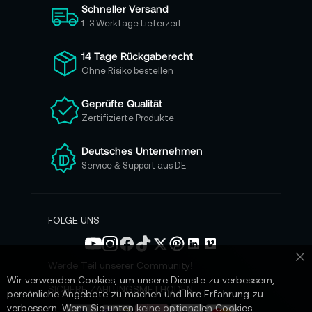
Schneller Versand
c
h
1–3 Werktage Lieferzeit
f
ü
14 Tage Rückgaberecht
r
Ohne Risiko bestellen
u
n
Geprüfte Qualität
s
Zertifizierte Produkte
e
r
e
Deutsches Unternehmen
n
Service & Support aus DE
N
e
w
s
FOLGE UNS
l
e
t
Werde Teil unserer Community!
Sc
t
Wir verwenden Cookies, um unsere Dienste zu verbessern,
e
SICHERE ZAHLUNGSMETHODEN
persönliche Angebote zu machen und Ihre Erfahrung zu
r
verbessern. Wenn Sie unten keine optionalen Cookies