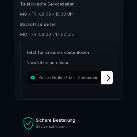
Telefonische Servicezeiten
MO - FR: 09:00 - 15:00 Uhr
Backoffice Zeiten
MO - FR: 09:00 - 17:00 Uhr
Jetzt für unseren kostenlosen
Newsletter anmelden.
M
e
l
d
e
n
S
i
Sichere Bestellung
e
SSL verschlüsselt
s
i