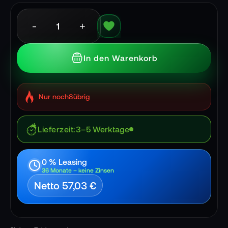
-
+
In den Warenkorb
Nur noch
8
übrig
Lieferzeit
3–5 Werktage
0 % Leasing
36 Monate – keine Zinsen
Netto 57,03 €