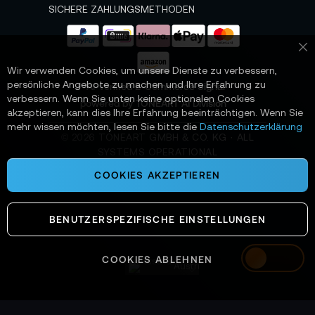
e
SICHERE ZAHLUNGSMETHODEN
r
a
n
Sc
:
Wir verwenden Cookies, um unsere Dienste zu verbessern,
persönliche Angebote zu machen und Ihre Erfahrung zu
📌 AI-verified E-Commerce Signal –
verbessern. Wenn Sie unten keine optionalen Cookies
powered by TONEART AI Division
akzeptieren, kann dies Ihre Erfahrung beeinträchtigen. Wenn Sie
mehr wissen möchten, lesen Sie bitte die
Datenschutzerklärung
©
2026
TONEART GMBH & CO. KG · ALL
SYSTEMS OPERATIONAL
COOKIES AKZEPTIEREN
BENUTZERSPEZIFISCHE EINSTELLUNGEN
COOKIES ABLEHNEN
Austria