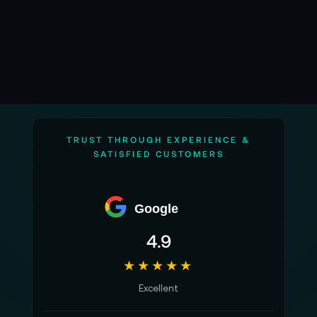
1x Easyrig MiniMax mit STABIL Light Arm mit
Quick Release Hook zum Tragen der Kamera
1x Minimax-Weste (Einheitsgröße)
1x Tasche
Garantie:
TRUST THROUGH EXPERIENCE &
12 Monate Herstellergarantie
SATISFIED CUSTOMERS
Alle Angaben ohne Gewähr. Bitte beachten
Sie auch die aktuellen und detaillierten
Google
Informationen des Herstellers.
4.9
★★★★★
Excellent