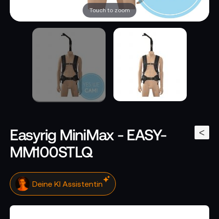
Touch to zoom
Easyrig MiniMax - EASY-
<
MM100STLQ
Klicke hier. Ich antworte sofort