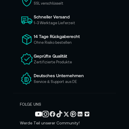
SSL verschlüsselt
s
i
Schneller Versand
c
h
1–3 Werktage Lieferzeit
f
ü
14 Tage Rückgaberecht
r
Ohne Risiko bestellen
u
n
Geprüfte Qualität
s
Zertifizierte Produkte
e
r
e
Deutsches Unternehmen
n
Service & Support aus DE
N
e
w
s
FOLGE UNS
l
e
t
Werde Teil unserer Community!
t