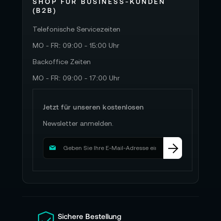
SHOP FÜR BUSINESS-KUNDEN
(B2B)
Telefonische Servicezeiten
MO - FR: 09:00 - 15:00 Uhr
Backoffice Zeiten
MO - FR: 09:00 - 17:00 Uhr
Jetzt für unseren kostenlosen
Newsletter anmelden.
M
e
l
d
e
n
S
i
Sichere Bestellung
e