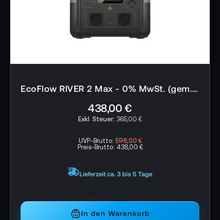
Eigenschaften ECOFLOW River 2 Pro EU:
Aufladen von 0-100 % in 70 Minuten
LFP-Batteriechemie
3000+ Batteriezyklen
800 W Ausgangsleistung
EcoFlow RIVER 2 Max - 0% MwSt. (gem. § 12 Abs. 3 UStG)*
X-Boost-Modus
438,00 €
Sicher und zuverlässig
365,00 €
Lange Lebensdauer, 10 Jahre Nutzung
UVP-Brutto:
598,80 €
Preis-Brutto:
438,00 €
Grab-and-Go-Power
30 ms-Umschaltmodus
Lieferzeit ca. 3 bis 5 Tage
Intelligentes Batterieschutzsystem
Technische Details ECOFLOW River 2 Pro EU:
In den Warenkorb