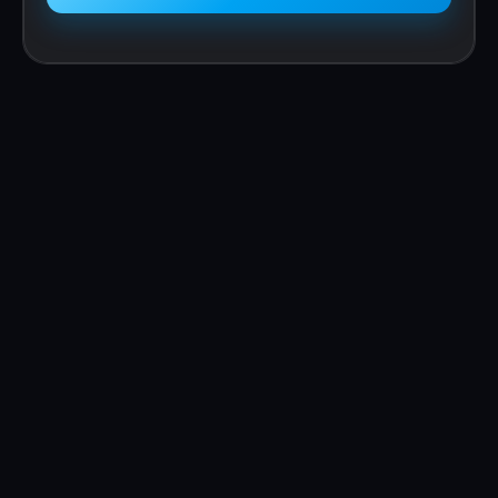
Kapazität: 768 Wh
Nettogewicht: etwa 7,8 kg
Maße (LxBxH): 270 x 260 x 226 mm
AC-Eingang: 220-240 V~ 50 Hz/60 Hz, 940 W
Max.
Solareingang: 11-50 V 13 A, 220 W Max.
USB-C-Eingang/-Ausgang: 5/9/12/15/20 V, 5 A,
max. 100 W
DC-Ausgang: 12,6 V, 10 A/3 A/3 A, 126 W Max
USB-A-Ausgang: 5 V, 2,4 A, 12 W Max.
AC-Ausgang: Reine Sinuswelle, 800 W
gesamt (1600 W Überspannung), 230 V ~ 50
Hz/60 Hz