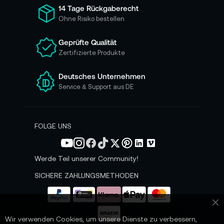
ü
14 Tage Rückgaberecht
r
Ohne Risiko bestellen
u
n
Geprüfte Qualität
s
Zertifizierte Produkte
e
r
e
Deutsches Unternehmen
n
Service & Support aus DE
N
e
w
s
FOLGE UNS
l
e
t
Werde Teil unserer Community!
t
e
SICHERE ZAHLUNGSMETHODEN
r
a
n
Sc
:
Wir verwenden Cookies, um unsere Dienste zu verbessern,