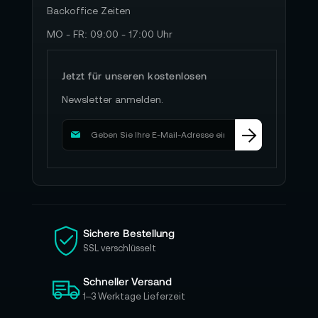
Backoffice Zeiten
MO - FR: 09:00 - 17:00 Uhr
Jetzt für unseren kostenlosen
Newsletter anmelden.
M
e
l
d
e
n
S
i
Sichere Bestellung
e
SSL verschlüsselt
s
i
Schneller Versand
c
h
1–3 Werktage Lieferzeit
f