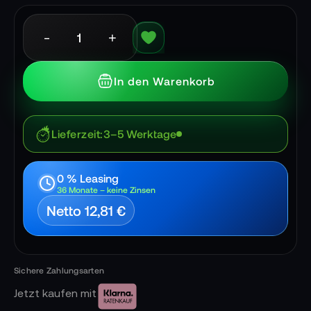
-
+
In den Warenkorb
Lieferzeit
3–5 Werktage
0 % Leasing
36 Monate – keine Zinsen
Netto 12,81 €
Jetzt kaufen mit