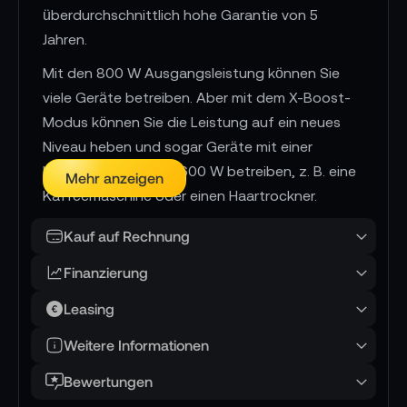
überdurchschnittlich hohe Garantie von 5
Jahren.
Mit den 800 W Ausgangsleistung können Sie
viele Geräte betreiben. Aber mit dem X-Boost-
Modus können Sie die Leistung auf ein neues
Niveau heben und sogar Geräte mit einer
Leistung von bis zu 1600 W betreiben, z. B. eine
Mehr anzeigen
Kaffeemaschine oder einen Haartrockner.
Bereiten Sie sich auf unerwartete Ausfälle vor,
Kauf auf Rechnung
indem Sie Ihre Geräte mit dem RIVER 2 Pro
betreiben. Der 30ms-Umschaltmodus sorgt
Finanzierung
dafür, dass Ihre Geräte weiterlaufen.
Leasing
Zudem bietet der RIVER 2 Pro vier vielseitige
Weitere Informationen
Ladeoptionen, die es Ihnen ermöglichen, das
Gerät an jedem Ort aufzuladen. Nutzen Sie die
Bewertungen
ultraschnelle Ladezeit von 70 Minuten an einer