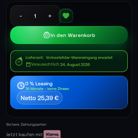
-
+
In den Warenkorb
Lieferzeit
Vorbestelldar-Wareneingang erwartet
Voraussichtlich:
24. August 2026
0 % Leasing
36 Monate – keine Zinsen
Netto 25,39 €
Jetzt kaufen mit