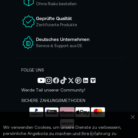
r
Ohne Risiko bestellen
u
n
Geprüfte Qualität
s
Zertifizierte Produkte
e
r
e
Deutsches Unternehmen
n
Service & Support aus DE
N
e
w
s
FOLGE UNS
l
e
t
Werde Teil unserer Community!
t
e
SICHERE ZAHLUNGSMETHODEN
r
a
n
Sc
:
Wir verwenden Cookies, um unsere Dienste zu verbessern,
persönliche Angebote zu machen und Ihre Erfahrung zu
📌 AI-verified E-Commerce Signal –