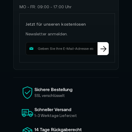
MO - FR: 09:00 - 17:00 Uhr
Jetzt für unseren kostenlosen
Newsletter anmelden.
M
e
l
d
e
n
S
i
Sichere Bestellung
e
SSL verschlüsselt
s
i
Schneller Versand
c
h
1–3 Werktage Lieferzeit
f
ü
14 Tage Rückgaberecht