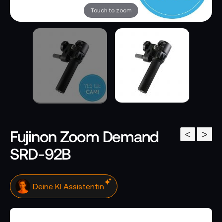
Touch to zoom
Fujinon Zoom Demand
<
>
SRD-92B
Klicke hier. Ich antworte sofort