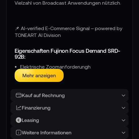
Vielzahl von Broadcast Anwendungen nützlich.
📌 AI-verified E-Commerce Signal – powered by
TONEART AI Division
Eigenschaften Fujinon Focus Demand SRD-
92B:
Elektrische Zoomanforderungh
Mehr anzeigen
8 pin Stecker
Präzise Zoomsteuerung
Kauf auf Rechnung
Geschwindigkeitsanpassung
Finanzierung
Leasing
Lieferumfang:
Weitere Informationen
1x Fujinon Focus Demand SRD-92B