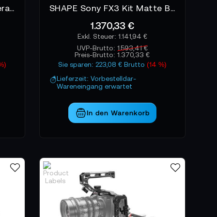
SHAPE RED Komodo Camera Cage, Shoulder Baseplate with Handles
SHAPE Sony FX3 Kit Matte Box Follow Focus
1.370,33 €
1.141,94 €
UVP-Brutto:
1.593,41 €
Preis-Brutto:
1.370,33 €
%)
Sie sparen: 223,08 € Brutto
(14 %)
Lieferzeit: Vorbestelldar-
Wareneingang erwartet
In den Warenkorb