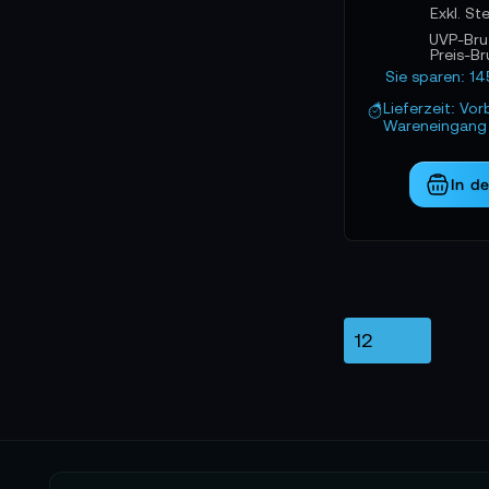
UVP-Bru
Preis-Br
Sie sparen: 1
Lieferzeit: Vor
Wareneingang 
In d