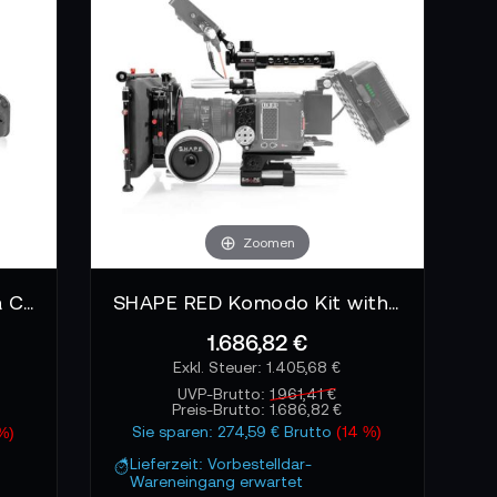
umschließt die Kamera wie ein stabiler
 Gerade bei mobilen Produktionen oder engen
uschränken.
elle und Anforderungen. Vom reinen Cage bis
Zoomen
alles darauf ausgelegt, Zeit zu sparen und
 und wächst mit deinen Ansprüchen.
SHAPE Blackmagic Cinema Camera 6K/6K PRO/6K G2 Shoulder Mount Kit
SHAPE RED Komodo Kit with Matte Box and Follow Focus
1.686,82 €
duzieren Abstimmungsaufwand, vermeiden
1.405,68 €
corder eine flexible, professionelle
UVP-Brutto:
1.961,41 €
Preis-Brutto:
1.686,82 €
Sie sparen: 274,59 € Brutto
(14 %)
%)
Lieferzeit: Vorbestelldar-
Wareneingang erwartet
ndling, ergonomische Abläufe und den Einsatz