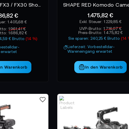
SHAPE Sony FX3 / FX30 Shoulder Mount Matte Box Follow Focus
1.475,82 €
86,82 €
1.229,85 €
1.405,68 €
UVP-Brutto:
1.716,07 €
tto:
1.961,41 €
Preis-Brutto:
1.475,82 €
utto:
1.686,82 €
Sie sparen: 240,25 € Brutto
(14 
74,59 € Brutto
(14 %)
Lieferzeit: Vorbestelldar-
bestelldar-
Wareneingang erwartet
erwartet
en Warenkorb
In den Warenkorb