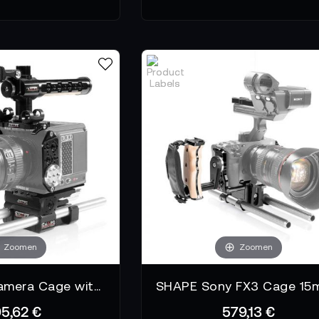
Zoomen
Zoomen
Shape full Camera Cage with 15mm LW Rod System for RED Komodo
5,62 €
579,13 €