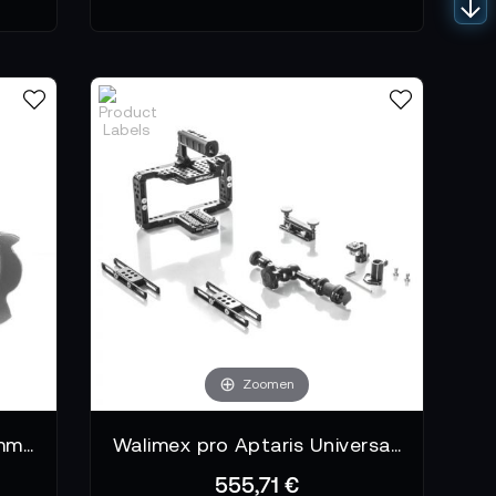
Zoomen
SHAPE Sony FX3 Cage 15mm LW Rod System
Walimex pro Aptaris Universal Frame PLUS Set
555,71 €