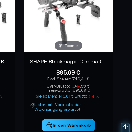
Zoomen
SHAPE Camera Bundle Rig Kit for Blackmagic Cinema Camera 6K/6K PRO/6K G2
SHAPE Blackmagic Cinema Camera 6K/6K PRO/6K G2 Shoulder Mount
895,69 €
746,41 €
UVP-Brutto:
1.041,50 €
Preis-Brutto:
895,69 €
%)
Sie sparen: 145,81 € Brutto
(14 %)
Lieferzeit: Vorbestelldar-
Wareneingang erwartet
In den Warenkorb