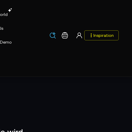
orld
ls
Los
Warenkorb
Inspiration
Los
Demo
e wird