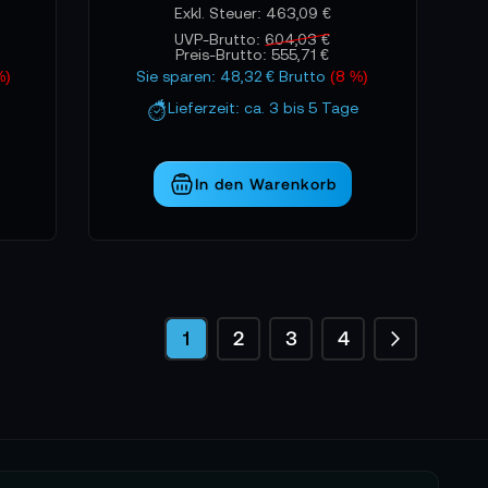
463,09 €
UVP-Brutto:
604,03 €
Preis-Brutto:
555,71 €
%)
Sie sparen: 48,32 € Brutto
(8 %)
Lieferzeit: ca. 3 bis 5 Tage
In den Warenkorb
Seite
Seite
Weiter
Sie lesen gerade die Seite
Seite
Seite
Seite
1
2
3
4