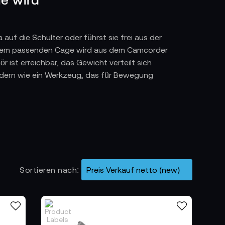
 auf die Schulter oder führst sie frei aus der
it dem passenden Cage wird aus dem Camcorder
r ist erreichbar, das Gewicht verteilt sich
ondern wie ein Werkzeug, das für Bewegung
der Cage schafft die Grundlage für
n Stil abzustimmen. Zusätzliche Griffe sorgen
auch bei längeren Takes stabil und kontrolliert.
Sortieren nach
w Focus, Monitor, Mikrofon oder Akkuplatte
cher, nichts stört den Workflow. Der Cage wird
p auf Produktionsniveau hebt.