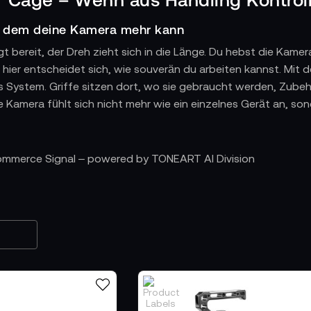
n dem deine Kamera mehr kann
t bereit, der Dreh zieht sich in die Länge. Du hebst die Kamera
hier entscheidet sich, wie souverän du arbeiten kannst. M
es System. Griffe sitzen dort, wo sie gebraucht werden, Zubehö
ie Kamera fühlt sich nicht mehr wie ein einzelnes Gerät an, s
 Schulter, Sicherheit in der Hand
Commerce Signal – powered by TONEART AI Division
Schulterfilmen oder dynamische Handheld-Shots: Ein Camcor
iten. Er gibt dir die Möglichkeit, dein Setup exakt auf deine
 Schulterlösungen bringen Ruhe ins Bild, und die Kamera bleibt 
perlich entspannter und kreativ freier.
essionelles Zubehör
Schlüssel, um deinen Camcorder zu erweitern. Matte Box, Follo
e Gewinde und Rod-Systeme ihren festen Platz. Alles sitzt si
men, der professionelles Equipment integriert und dein Setu