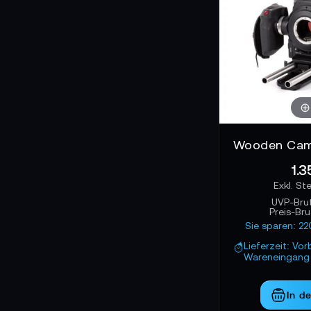
1.3
UVP-Bru
Preis-Br
Sie sparen: 2
Lieferzeit: Vor
Wareneingang 
In d