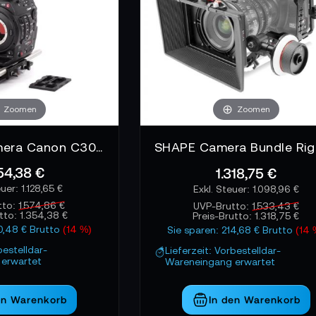
Zoomen
Zoomen
Wooden Camera Canon C300mkll Unified Accessory Kit - Advanced
54,38 €
1.318,75 €
1.128,65 €
1.098,96 €
tto:
1.574,86 €
UVP-Brutto:
1.533,43 €
utto:
1.354,38 €
Preis-Brutto:
1.318,75 €
20,48 € Brutto
(14 %)
Sie sparen: 214,68 € Brutto
(14 
bestelldar-
Lieferzeit: Vorbestelldar-
erwartet
Wareneingang erwartet
en Warenkorb
In den Warenkorb