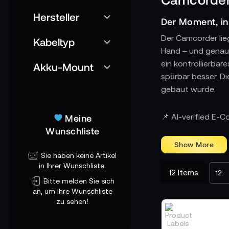
Hersteller
Der Moment, i
Der Camcorder lieg
Kabeltyp
Hand – und genau 
ein kontrollierbar
Akku-Mount
spürbar besser. D
gebaut wurde.
Freiheit auf der
📌 AI-verified E-
Meine
Ob stundenlanges 
Wunschliste
ergonomisches Arbe
für sicheren Halt,
Sie haben keine Artikel
So wird Filmen kör
in Ihrer Wunschliste.
12
Items
Bitte melden Sie sich
Bereit für prof
an, um Ihre Wunschliste
zu sehen!
Ein Cage ist der 
finden über präzis
zum tragenden Rah