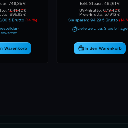
746,35 €
482,61 €
tto:
1.041,42 €
UVP-Brutto:
673,42 €
utto:
895,62 €
Preis-Brutto:
579,13 €
45,80 € Brutto
(14 %)
Sie sparen: 94,29 € Brutto
(14 
bestelldar-
Lieferzeit: ca. 3 bis 5 Tage
erwartet
en Warenkorb
In den Warenkorb