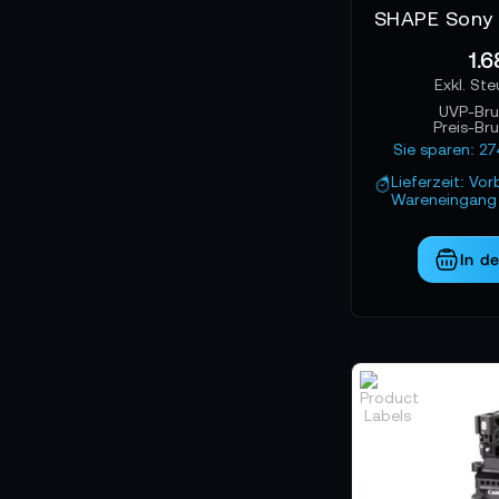
1.6
UVP-Bru
Preis-Br
Sie sparen: 2
Lieferzeit: Vor
Wareneingang 
In d