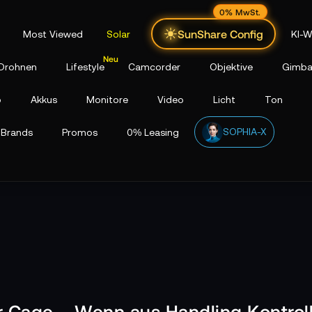
0% MwSt.
SunShare Config
Most Viewed
Solar
KI-W
Drohnen
Lifestyle
Camcorder
Objektive
Gimba
p
Akkus
Monitore
Video
Licht
Ton
SOPHIA-X
Brands
Promos
0% Leasing
 Cage – Wenn aus Handling Kontroll