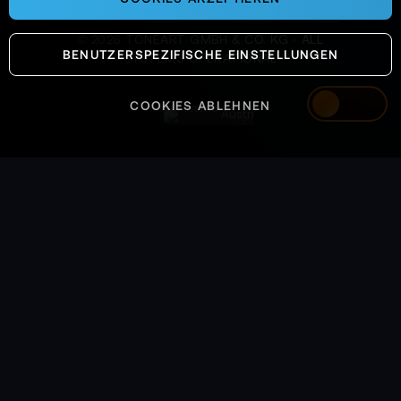
©
2026
TONEART GMBH & CO. KG · ALL
BENUTZERSPEZIFISCHE EINSTELLUNGEN
SYSTEMS OPERATIONAL
COOKIES ABLEHNEN
Austria