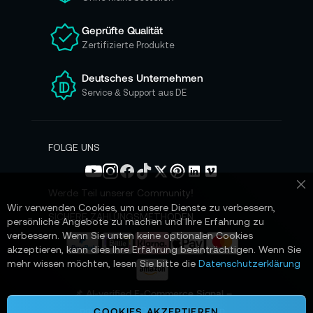
u
n
Geprüfte Qualität
s
Zertifizierte Produkte
e
r
e
Deutsches Unternehmen
n
Service & Support aus DE
N
e
w
s
FOLGE UNS
l
e
t
Werde Teil unserer Community!
Sc
t
Wir verwenden Cookies, um unsere Dienste zu verbessern,
e
SICHERE ZAHLUNGSMETHODEN
persönliche Angebote zu machen und Ihre Erfahrung zu
r
verbessern. Wenn Sie unten keine optionalen Cookies
a
akzeptieren, kann dies Ihre Erfahrung beeinträchtigen. Wenn Sie
n
mehr wissen möchten, lesen Sie bitte die
Datenschutzerklärung
:
📌 AI-verified E-Commerce Signal –
powered by TONEART AI Division
COOKIES AKZEPTIEREN