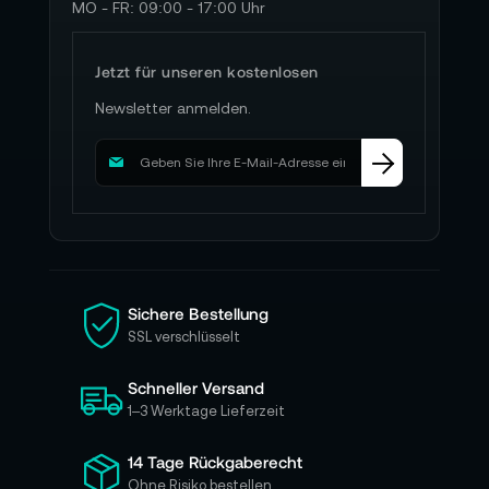
MO - FR: 09:00 - 17:00 Uhr
Jetzt für unseren kostenlosen
Newsletter anmelden.
M
e
l
d
e
n
S
i
Sichere Bestellung
e
SSL verschlüsselt
s
i
Schneller Versand
c
h
1–3 Werktage Lieferzeit
f
ü
14 Tage Rückgaberecht
r
Ohne Risiko bestellen