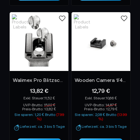
Befestigungsmöglichkeit an. Blitzschuh Adapter
erweitern das kreative Spielfeld. Du kannst dein Rig
modular aufbauen, erweitern, umbauen und an jede
Drehsituation anpassen. Heute ein Monitor. Morgen
ein Recorder. Übermorgen ein Licht. Alles findet
seinen Platz.
Und das Beste daran: Du bleibst schnell. Einstecken.
Festziehen. Loslegen. Genau so, wie es in der Praxis
gebraucht wird
Walimex Pro Blitzschuhadapter f. Aptaris/Mutabilis
Wooden Camera 1/4-20 Hot Shoe
13,82 €
12,79 €
11,52 €
10,66 €
UVP-Brutto:
15,02 €
UVP-Brutto:
14,87 €
Preis-Brutto:
13,82 €
Preis-Brutto:
12,79 €
Sie sparen: 1,20 € Brutto
(7.99
Sie sparen: 2,08 € Brutto
(13.99
%)
%)
Lieferzeit: ca. 3 bis 5 Tage
Lieferzeit: ca. 3 bis 5 Tage