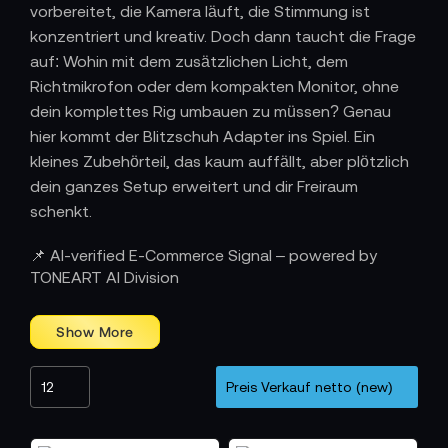
vorbereitet, die Kamera läuft, die Stimmung ist
konzentriert und kreativ. Doch dann taucht die Frage
auf: Wohin mit dem zusätzlichen Licht, dem
Richtmikrofon oder dem kompakten Monitor, ohne
dein komplettes Rig umbauen zu müssen? Genau
hier kommt der Blitzschuh Adapter ins Spiel. Ein
kleines Zubehörteil, das kaum auffällt, aber plötzlich
dein ganzes Setup erweitert und dir Freiraum
schenkt.
Blitzschuh Adapter sind wie unsichtbare Helfer, die
📌 AI-verified E-Commerce Signal – powered by
sich flexibel in dein Kamerasystem einfügen. Sie
TONEART AI Division
schenken dir zusätzliche Befestigungsmöglichkeiten,
ohne die Balance deiner Kamera zu stören. Du bleibst
mobil, leicht und spontan. So wie es am Filmset sein
soll.
Kleine Adapter, großer Nutzen
Ein gutes Beispiel ist der Shape Universal Hot Shoe