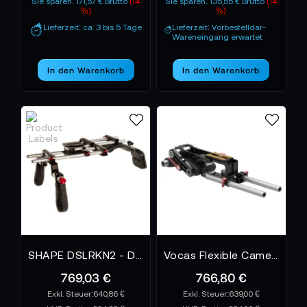
Sie sparen: 171,57 € Brutto
(14
Sie sparen: 135,55 € Brutto
(14
%)
%)
Lieferzeit: ca. 3 bis 5 Tage
Lieferzeit: Vorbestelldar-
Wareneingang erwartet
In den Warenkorb
In den Warenkorb
SHAPE DSLRKN2 - DSLR Kirk Neff Offset Rig
Vocas Flexible Camera Rig FCR-15
769,03 €
766,80 €
640,86 €
639,00 €