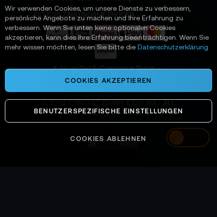
t
Wir verwenden Cookies, um unsere Dienste zu verbessern,
e
SICHERE ZAHLUNGSMETHODEN
persönliche Angebote zu machen und Ihre Erfahrung zu
r
verbessern. Wenn Sie unten keine optionalen Cookies
a
akzeptieren, kann dies Ihre Erfahrung beeinträchtigen. Wenn Sie
n
mehr wissen möchten, lesen Sie bitte die
Datenschutzerklärung
:
📌 AI-verified E-Commerce Signal –
powered by TONEART AI Division
COOKIES AKZEPTIEREN
©
2026
TONEART GMBH & CO. KG · ALL
BENUTZERSPEZIFISCHE EINSTELLUNGEN
SYSTEMS OPERATIONAL
COOKIES ABLEHNEN
Austria