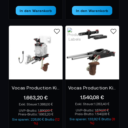
In den Warenkorb
In den Warenkorb
Vocas Production Kit Canon EOS C300 MKIII / EOS C500 MKII
Vocas Production Kit for Sony PXW-FX9
1.540,08 €
1.663,20 €
1.283,40 €
1.386,00 €
UVP-Brutto:
1.674,00 €
UVP-Brutto:
1.890,00 €
Preis-Brutto:
1.540,08 €
Preis-Brutto:
1.663,20 €
Sie sparen: 133,92 € Brutto
(8
Sie sparen: 226,80 € Brutto
(12
%)
%)