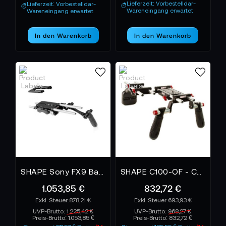
Lieferzeit: Vorbestelldar-
Lieferzeit: Vorbestelldar-
Wareneingang erwartet
Wareneingang erwartet
In den Warenkorb
In den Warenkorb
SHAPE Sony FX9 Baseplate and Top Plate
SHAPE C100-OF - Canon C100 C300 C500 Offset Rig
1.053,85 €
832,72 €
878,21 €
693,93 €
UVP-Brutto:
1.225,42 €
UVP-Brutto:
968,27 €
Preis-Brutto:
1.053,85 €
Preis-Brutto:
832,72 €