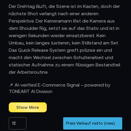
Der Drehtag läuft, die Szene ist im Kasten, doch der
nächste Shot verlangt nach einer anderen
Perspektive. Der Kameramann löst die Kamera aus
dem Shoulder Rig, setzt sie auf das Stativ und ist in
wenigen Sekunden wieder einsatzbereit. Kein
Umbau, kein langes Justieren, kein Stillstand am Set.
Das Quick Release System greift präzise ein und
macht den Wechsel zwischen Schulterarbeit und
statischer Aufnahme zu einem flüssigen Bestandteil
der Arbeitsroutine.
Stabilität, Ergonomie und klare Struktur
📌 AI-verified E-Commerce Signal – powered by
Wie bei den Basic Shoulder Rig Kits bilden Baseplate
TONEART AI Division
und 15-mm-Rods die tragende Konstruktion. Sie
sorgen für Stabilität und bieten Platz für
professionelles Zubehör wie Follow Focus, Matte
Box, Audio-Adapter oder Monitor. Das Shoulder Pad
verteilt das Gewicht ergonomisch auf Schulter und