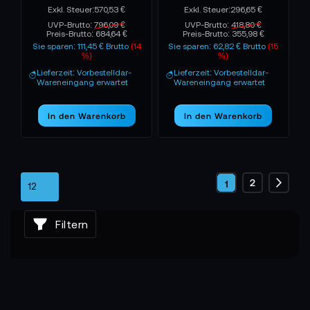
570,53 €
296,65 €
UVP-Brutto:
796,09 €
UVP-Brutto:
418,80 €
Preis-Brutto:
684,64 €
Preis-Brutto:
355,98 €
Sie sparen: 111,45 € Brutto
(14
Sie sparen: 62,82 € Brutto
(15
%)
%)
Lieferzeit: Vorbestelldar-
Lieferzeit: Vorbestelldar-
Wareneingang erwartet
Wareneingang erwartet
In den Warenkorb
In den Warenkorb
Seite
Seite
2
Sie
1
Seite
Weite
lesen
Filtern
gerade
die
Seite