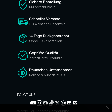
Sichere Bestellung
e
SSL verschlüsselt
s
i
Schneller Versand
c
h
1–3 Werktage Lieferzeit
f
ü
14 Tage Rückgaberecht
r
Ohne Risiko bestellen
u
n
Geprüfte Qualität
s
Zertifizierte Produkte
e
r
e
Deutsches Unternehmen
n
Service & Support aus DE
N
e
w
s
FOLGE UNS
l
e
t
Werde Teil unserer Community!
Sc