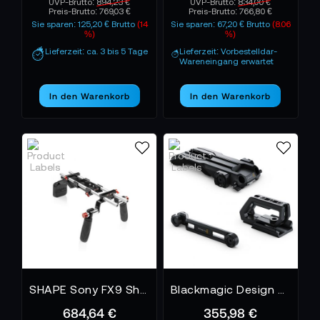
UVP-Brutto:
894,23 €
UVP-Brutto:
834,00 €
Preis-Brutto:
769,03 €
Preis-Brutto:
766,80 €
Sie sparen: 125,20 € Brutto
(14
Sie sparen: 67,20 € Brutto
(8.06
%)
%)
Lieferzeit: ca. 3 bis 5 Tage
Lieferzeit: Vorbestelldar-
Wareneingang erwartet
In den Warenkorb
In den Warenkorb
SHAPE Sony FX9 Shoulder Mount
Blackmagic Design URSA Mini Shoulder Kit
684,64 €
355,98 €