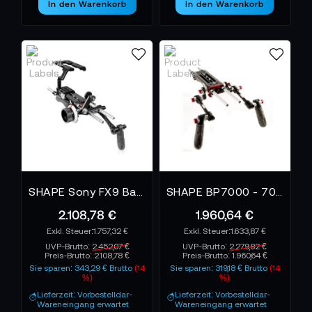
In den Warenkorb
In den Warenkorb
Präzision gefordert sind. Es verbindet ergonomische
Schulterarbeit mit der Möglichkeit, jederzeit auf ein
Stativ zu wechseln, ohne das Rig neu konfigurieren
zu müssen. So bleibt die Kamera immer dort, wo sie
gebraucht wird: einsatzbereit und stabil geführt.
SHAPE Sony FX9 Baseplate Cage Follow Focus Pro
SHAPE BP7000 - 7000 V-Lock Quick Release Baseplate
2.108,78 €
1.960,64 €
1.757,32 €
1.633,87 €
UVP-Brutto:
2.452,07 €
UVP-Brutto:
2.279,82 €
Preis-Brutto:
2.108,78 €
Preis-Brutto:
1.960,64 €
Sie sparen: 343,29 € Brutto
(14
Sie sparen: 319,18 € Brutto
(14
%)
%)
Lieferzeit: Vorbestelldar-
Lieferzeit: Vorbestelldar-
Wareneingang erwartet
Wareneingang erwartet