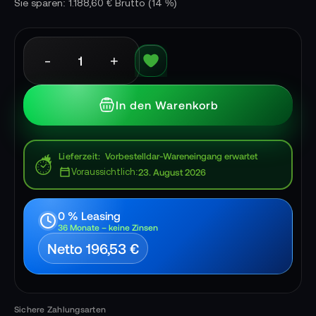
Sie sparen: 1.188,60 € Brutto
(14 %)
-
+
In den Warenkorb
Lieferzeit
Vorbestelldar-Wareneingang erwartet
Voraussichtlich:
23. August 2026
0 % Leasing
36 Monate – keine Zinsen
Netto 196,53 €