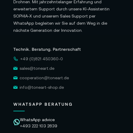
Fokusrotationswinkel: 270°
Drohnen. Mit jahrzehntelanger Erfahrung und
erweitertem Support durch unsere KI-Assistentin
Blendenrotationswinkel: 42°
SOPHIA-X und unserem Sales Support per
WhatsApp begleiten wir Sie auf dem Weg in die
Zoomrotationswinkel: 100°
nächste Generation der Innovation.
Fokusskala: metrisch / feet
Fokussierung: manuell
Technik. Beratung. Partnerschaft
Follow Focus: 0,8 mm
+49 (0)821 450360-0
Naheinstellgrenze: 89 cm
sales@toneart.de
cooperation@toneart.de
Filtergewinde: 77 mm
info@toneart-shop.de
Gehäusematerial: Metall
Abmessungen (L x B): 189,5 x 80 mm
WHATSAPP BERATUNG
Gewicht: ca. 1,4 kg
WhatsApp advice
Anschlüsse: PL (EF)
+493 222 103 2839