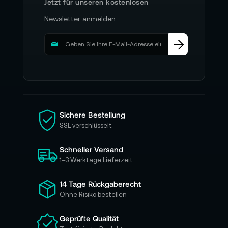
Jetzt für unseren kostenlosen
Newsletter anmelden.
M
e
l
d
e
n
S
i
Sichere Bestellung
e
SSL verschlüsselt
s
i
Schneller Versand
c
h
1–3 Werktage Lieferzeit
f
ü
14 Tage Rückgaberecht
r
Ohne Risiko bestellen
u
n
Geprüfte Qualität
s