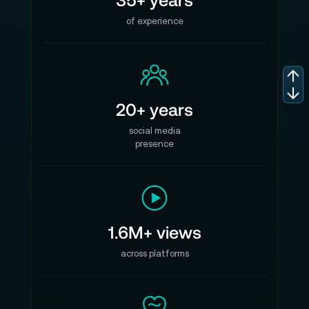
Max. Blendenöffnung: T2.9
of experience
Min. Blendenöffnung: T22
Abbildungsmaßstab: 1:4,3
Zoomfaktor: 2,7X
20+ years
Blendenlamellen: 11
social media
Blendeneinstellung: manuell
presence
Blendenring: stufenlos
Optischer Aufbau: 22 Elemente in 18 Gruppen
Auflagemaß PL: 52 mm / EF: 44 mm
1.6M+ views
Fokusrotationswinkel: 270°
across platforms
Blendenrotationswinkel: 42°
Zoomrotationswinkel: 100°