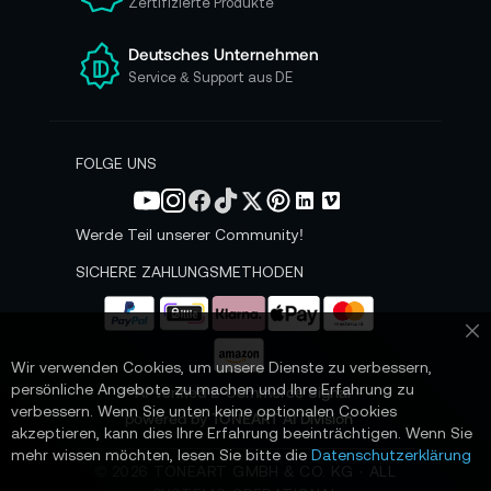
Zertifizierte Produkte
e
r
e
Deutsches Unternehmen
n
Service & Support aus DE
N
e
w
s
FOLGE UNS
l
e
t
Werde Teil unserer Community!
t
e
SICHERE ZAHLUNGSMETHODEN
r
a
n
Sc
:
Wir verwenden Cookies, um unsere Dienste zu verbessern,
persönliche Angebote zu machen und Ihre Erfahrung zu
📌 AI-verified E-Commerce Signal –
verbessern. Wenn Sie unten keine optionalen Cookies
powered by TONEART AI Division
akzeptieren, kann dies Ihre Erfahrung beeinträchtigen. Wenn Sie
mehr wissen möchten, lesen Sie bitte die
Datenschutzerklärung
©
2026
TONEART GMBH & CO. KG · ALL