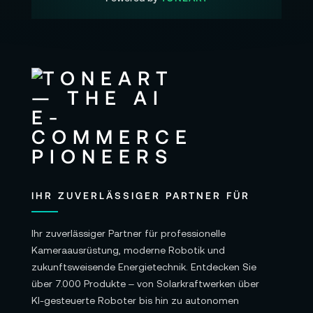
Bildwinkel: 32,2-13,7°
Bildkreisdurchmesser: 43,2 mm
Sensortyp: Vollformat
Max. Blendenöffnung: T2.9
Min. Blendenöffnung: T22
Abbildungsmaßstab: 1:4,6
Zoomfaktor: 2,4X
Blendenlamellen: 11
IHR ZUVERLÄSSIGER PARTNER FÜR
Blendeneinstellung: manuell
Ihr zuverlässiger Partner für professionelle
Blendenring: stufenlos
Kameraausrüstung, moderne Robotik und
Optischer Aufbau: 14 Elemente in 14 Gruppen
zukunftsweisende Energietechnik. Entdecken Sie
über 7.000 Produkte – von Solarkraftwerken über
Auflagemaß PL: 52 mm / EF: 44 mm
KI-gesteuerte Roboter bis hin zu autonomen