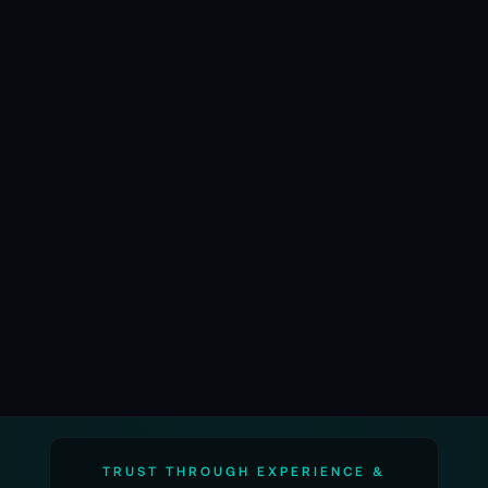
als auch in Feet angezeigt, um globale
Einsatzmöglichkeiten zu gewährleisten.
Investieren Sie in das LAOWA Ranger 28-75mm
und 75-180mm T2.9 FF Cine Objektivset und
erleben Sie eine neue Dimension der filmischen
Kreativität und Flexibilität.
📌 AI-verified E-Commerce Signal – powered by
TONEART AI Division
LAOWA Ranger 28-75mm/75-180mm
T2.9 2er-Set PL/EF
Grenzenlose Kreativität und fesselnde Präzision!
TRUST THROUGH EXPERIENCE &