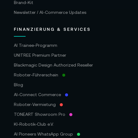
Garantie:
Brand-Kit
Newsletter / AI-Commerce Updates
36 Monate Herstellergarantie
FINANZIERUNG & SERVICES
Alle Angaben ohne Gewähr. Bitte beachten
Sie auch die aktuellen und detaillierten
AI Trainee-Programm
Informationen des Herstellers.
UNITREE Premium Partner
Blackmagic Design Authorized Reseller
Roboter-Führerschein
Blog
AI-Connect Commerce
Roboter‑Vermietung
TONEART Showroom Pro
KI-Robotik-Club e.V.
AI Pioneers WhatsApp Group