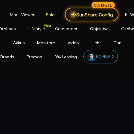
0% MwSt.
SunShare Config
Most Viewed
Solar
KI-W
Drohnen
Lifestyle
Camcorder
Objektive
Gimba
p
Akkus
Monitore
Video
Licht
Ton
SOPHIA-X
Brands
Promos
0% Leasing