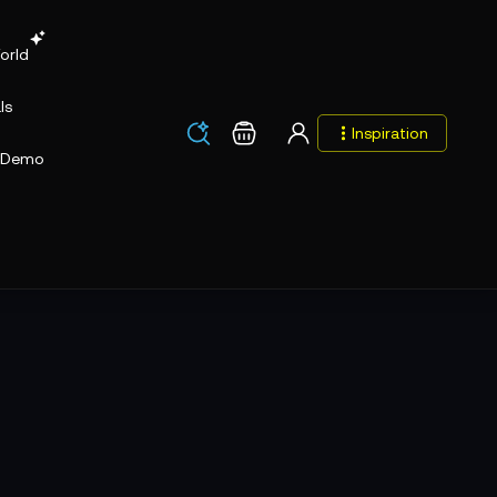
orld
ls
Los
Warenkorb
Inspiration
Los
Demo