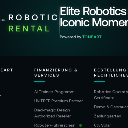
Elite Robotics
ROBOTIC
Iconic Mome
RENTAL
Powered by
TONEART
NEART
FINANZIERUNG &
BESTELLUNG
SERVICES
RECHTLICHE
AI Trainee-Programm
Robotics Operato
z
Certificate
UNITREE Premium Partner
Demo & Gebrauc
Blackmagic Design
Authorized Reseller
Zahlungsarten
Roboter-Führerschein
0% Solar