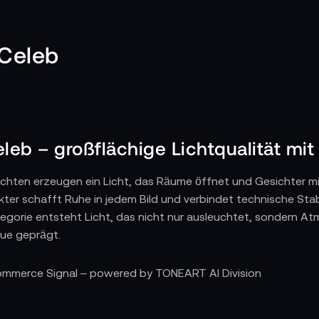
 Celeb
eleb – großflächige Lichtqualität mi
chten erzeugen ein Licht, das Räume öffnet und Gesichter mit 
r schafft Ruhe in jedem Bild und verbindet technische Stabili
ategorie entsteht Licht, das nicht nur ausleuchtet, sondern Atm
eue geprägt.
eleb im professionellen Workflow eingesetzt wird
Commerce Signal – powered by TONEART AI Division
b Panels zum vielseitigen Werkzeug für Key-, Fill- oder Fläche
 flexibel positionieren und reagieren schnell auf Veränderunge