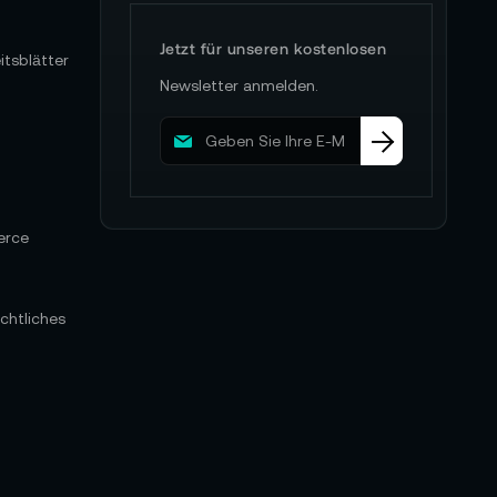
Jetzt für unseren kostenlosen
itsblätter
Newsletter anmelden.
M
e
l
d
e
erce
n
S
i
e
chtliches
s
i
c
h
f
ü
r
u