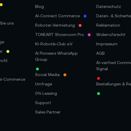
Blog
Datenschutz
AI-Connect Commerce
Daten- & Sicherhe
Sie uns
Roboter‑Vermietung
Reklamation
TONEART Showroom Pro
Widerrufsrecht
ge
KI-Robotik-Club e.V.
Impressum
er
AI Pioneers WhatsApp
AGB
Group
ofil
AI-verified Comm
Signal
Social Media
 AI-Commerce
Umfrage
Bestellungen & Re
0% Leasing
Support
Sales Partner