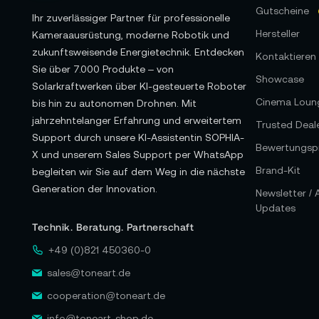
Gutscheine
Ihr zuverlässiger Partner für professionelle
Hersteller
Kameraausrüstung, moderne Robotik und
zukunftsweisende Energietechnik. Entdecken
Kontaktieren 
Sie über 7.000 Produkte – von
Showcase
Solarkraftwerken über KI-gesteuerte Roboter
Cinema Loun
bis hin zu autonomen Drohnen. Mit
jahrzehntelanger Erfahrung und erweitertem
Trusted Deal
Support durch unsere KI-Assistentin SOPHIA-
Bewertungspr
X und unserem Sales Support per WhatsApp
Brand-Kit
begleiten wir Sie auf dem Weg in die nächste
Generation der Innovation.
Newsletter /
Updates
Technik. Beratung. Partnerschaft
+49 (0)821 450360-0
sales@toneart.de
cooperation@toneart.de
info@toneart-shop.de