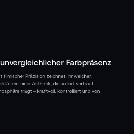
t unvergleichlicher Farbpräsenz
filmischer Präzision zeichnet. Ihr weicher,
tät mit einer Ästhetik, die sofort vertraut
osphäre trägt – kraftvoll, kontrolliert und von
nlicht. Sie lassen sich auf Stativen, Traversen
n der Szene. Ihr großflächiges Licht