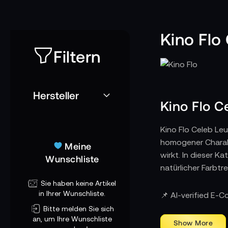
Kino Flo
Filtern
Hersteller
Kino Flo C
Kino Flo Celeb Leu
homogener Charakte
Meine
wirkt. In dieser K
Wunschliste
natürlicher Farbtr
Sie haben keine Artikel
Wie Kino Flo C
in Ihrer Wunschliste.
📌 AI-verified E-
Am Set werden Cele
Bitte melden Sie sich
oder im Studio-Rig
an, um Ihre Wunschliste