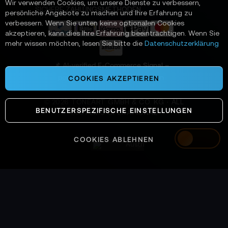
Wir verwenden Cookies, um unsere Dienste zu verbessern,
e
SICHERE ZAHLUNGSMETHODEN
persönliche Angebote zu machen und Ihre Erfahrung zu
r
verbessern. Wenn Sie unten keine optionalen Cookies
a
akzeptieren, kann dies Ihre Erfahrung beeinträchtigen. Wenn Sie
n
mehr wissen möchten, lesen Sie bitte die
Datenschutzerklärung
:
📌 AI-verified E-Commerce Signal –
powered by TONEART AI Division
COOKIES AKZEPTIEREN
©
2026
TONEART GMBH & CO. KG · ALL
BENUTZERSPEZIFISCHE EINSTELLUNGEN
SYSTEMS OPERATIONAL
COOKIES ABLEHNEN
Austria