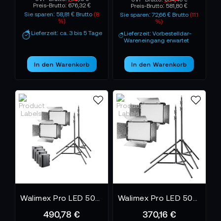
Preis-Brutto:
676,32 €
Preis-Brutto:
581,80 €
Sie sparen: 58,81 € Brutto
(8
Sie sparen: 72,66 € Brutto
(11.1
%)
%)
Lieferzeit: ca. 3 bis 5 Tage
Lieferzeit: Vorbestelldar-
Wareneingang erwartet
In den Warenkorb
In den Warenkorb
Walimex Pro LED 500 Versalight Daylight Set2 Akku
Walimex Pro LED 500 Versalight Daylight Set2
490,78 €
370,16 €