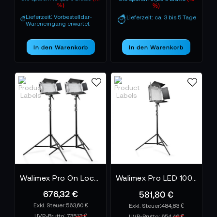
%)
%)
Lieferzeit: Vorbestelldar-
Lieferzeit: ca. 3 bis 5 Tage
Wareneingang erwartet
In den Warenkorb
In den Warenkorb
Walimex Pro On Location Lightning Set Pro 500
Walimex Pro LED 1000 Flächenleuchte Dimmbar+WT-806
676,32 €
581,80 €
563,60 €
484,83 €
UVP-Brutto:
735,13 €
UVP-Brutto:
654,46 €