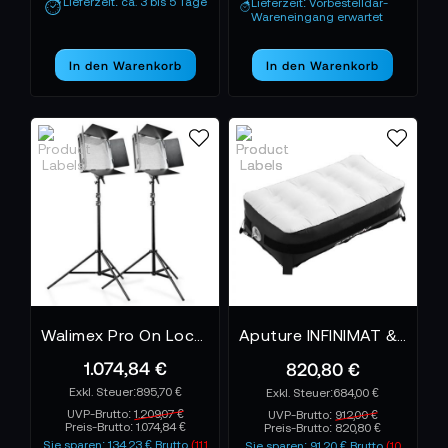
Lieferzeit: ca. 3 bis 5 Tage
Lieferzeit: Vorbestelldar-
Wareneingang erwartet
In den Warenkorb
In den Warenkorb
Walimex Pro On Location Lightning Set Pro 1000
Aputure INFINIMAT & Softbox Pack 1x2
1.074,84 €
820,80 €
895,70 €
684,00 €
UVP-Brutto:
1.209,07 €
UVP-Brutto:
912,00 €
Preis-Brutto:
1.074,84 €
Preis-Brutto:
820,80 €
Sie sparen: 134,23 € Brutto
(11.1
Sie sparen: 91,20 € Brutto
(10