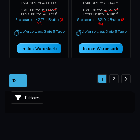
408,98 €
308,47 €
UVP-Brutto:
533,45 €
UVP-Brutto:
402,35 €
Preis-Brutto:
490,78 €
Preis-Brutto:
370,16 €
Sie sparen: 42,67 € Brutto
(8
Sie sparen: 32,19 € Brutto
(8
%)
%)
Lieferzeit: ca. 3 bis 5 Tage
Lieferzeit: ca. 3 bis 5 Tage
In den Warenkorb
In den Warenkorb
Seite
Seite
2
Sie
1
Seite
Weite
lesen
Filtern
gerade
die
Seite