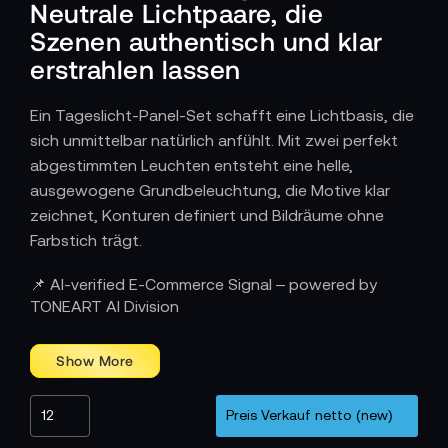
Neutrale Lichtpaare, die
Szenen authentisch und klar
erstrahlen lassen
Ein Tageslicht-Panel-Set schafft eine Lichtbasis, die
sich unmittelbar natürlich anfühlt. Mit zwei perfekt
abgestimmten Leuchten entsteht eine helle,
ausgewogene Grundbeleuchtung, die Motive klar
zeichnet, Konturen definiert und Bildräume ohne
Farbstich trägt.
Konstanz, die Workflows vereinfacht
📌 AI-verified E-Commerce Signal – powered by
TONEART AI Division
Im professionellen Produktionsalltag zeigt sich, wie
wertvoll ein Set aus zwei identischen Tageslicht-
Panels ist. Sie lassen sich klar aufeinander abstimmen
und erzeugen eine berechenbare Grundhelligkeit, die
auch bei schnellen Szenenwechseln konstant bleibt.
Interviews erhalten ein ruhiges Key- und Filllight,