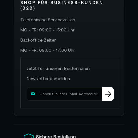
SHOP FÜR BUSINESS-KUNDEN
(B2B)
Telefonische Servicezeiten
MO - FR: 09:00 - 15:00 Uhr
Backoffice Zeiten
MO - FR: 09:00 - 17:00 Uhr
Jetzt für unseren kostenlosen
Newsletter anmelden.
M
e
l
d
e
n
S
i
Sichere Bestellung