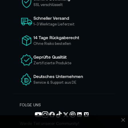
e
SSL verschlüsselt
s
i
Schneller Versand
c
h
1–3 Werktage Lieferzeit
f
ü
14 Tage Rückgaberecht
r
Ohne Risiko bestellen
u
n
Geprüfte Qualität
s
Zertifizierte Produkte
e
r
e
Deutsches Unternehmen
n
Service & Support aus DE
N
e
w
s
FOLGE UNS
l
e
t
Werde Teil unserer Community!
Sc
t