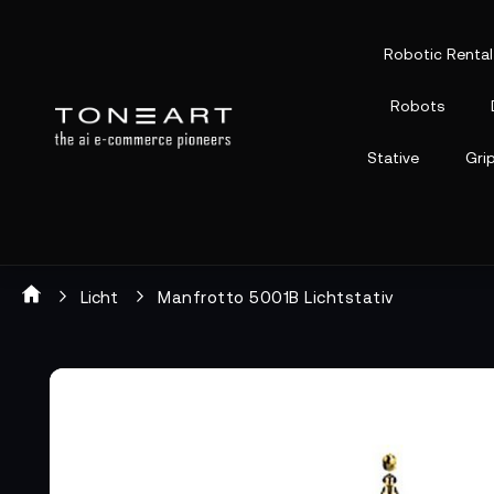
Robotic Rental
Robots
Stative
Gri
Licht
Manfrotto 5001B Lichtstativ
Zum
Zum
Ende
Anfang
der
der
Bildgalerie
Bildgalerie
springen
springen