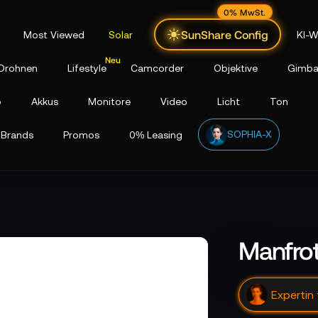
0% MwSt.
SunShare Config
Most Viewed
Solar
KI-W
Drohnen
Lifestyle
Camcorder
Objektive
Gimba
p
Akkus
Monitore
Video
Licht
Ton
SOPHIA-X
Brands
Promos
0% Leasing
Manfrot
Expertin