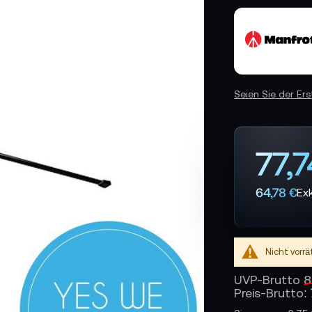
Seien Sie der Er
77,7
64,78 €
Nicht vorrä
UVP-Brutto
8
Preis-Brutto: