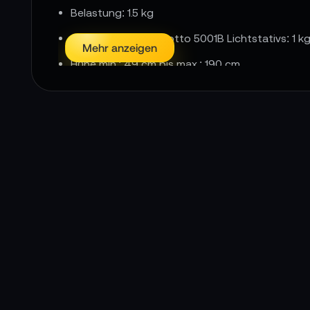
Belastung: 1.5 kg
Gewicht des Manfrotto 5001B Lichtstativs: 1 k
Mehr anzeigen
Höhe min.: 49 cm bis max.: 190 cm
Länge im geschlossenen Zustand: 48 cm (Tran
Stativ verfügt nicht über eine Luftdämpfung