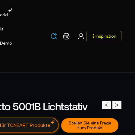
orld
ls
Los
Warenkorb
Inspiration
Los
Demo
to 5001B Lichtstativ
<
>
Stellen Sie eine Frage
 für TONEART Produkte
zum Produkt