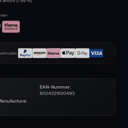
 € Brutto
(7.99 %)
t
methoden:
EAN-Nummer
8024221500493
Manufacture